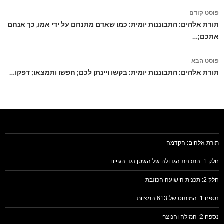
ניווט
פוסט קודם
בפוסטים
תורת אלהים: התבוננות יומית: כמו שאדם מתנחם על ידי אמו, כך אנחם
אתכם;…
פוסט הבא
תורת אלהים: התבוננות יומית: בקשו ויינתן לכם; חפשו ותמצאו; דפקו…
תורת אלהים: הקדמה
חלק 1: התכנית הגדולה של השטן נגד הגויים
חלק 2: תכנית הישועה הכוזבת
נספח 1: המיתוס של 613 המצוות
נספח 2: המילה והנוצרי