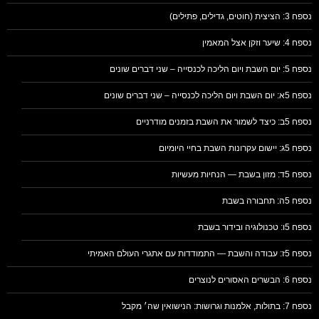
נספח 3: הציצית (חוטים, גדילים, פתילים)
נספח 4: שיער וזקן אצל המאמין
נספח 5: יום השבת ויום הליכה לכנסייה – שני דברים שונים
נספח 5א: יום השבת ויום הליכה לכנסייה – שני דברים שונים
נספח 5ב: כיצד לשמור את השבת בזמנים מודרניים
נספח 5ג: יישום עקרונות השבת בחיי היומיום
נספח 5ד: מזון בשבת — הנחיות מעשיות
נספח 5ה: תחבורה בשבת
נספח 5ו: טכנולוגיה ובידור בשבת
נספח 5ז: עבודה והשבת — התמודדות עם אתגרי העולם האמיתי
נספח 6: הבשרים האסורים לנוצרים
נספח 7: בתולות, אלמנות וגרושות: הנישואין שה׳ מקבל