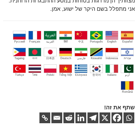
מצוותיך הן מדרגות בטוחות במסע ההתבגרות הרוחנית.
אני מתפלל בשם היקר של ישוע, אמן.
Español
English
Português
中文
हिंदी
العربية
Français
Русский
עברית
Indonesia
Kiswahili
فارسی
Deutsch
日本語
বাংলা
Tagalog
اُردو
Italiano
한국어
Ελληνικά
Tiếng Việt
Polski
ไทย
Türkçe
Română
שתף את זה!