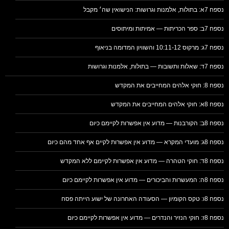
נספח 7א: בתולות, אלמנות וגרושות: הנישואין שה׳ מקבל
נספח 7ב: ספר הכריתות — אמיתות ומיתוסים
נספח 7ג: מרקוס 10:11-12 והשוויון המדומה בניאוף
נספח 7ד: שאלות ותשובות — בתולות, אלמנות וגרושות
נספח 8: חוקי אלהים המחייבים את המקדש
נספח 8א: חוקי אלהים המחייבים את המקדש
נספח 8ב: הקורבנות — מדוע אין אפשרות לקיימם כיום
נספח 8ג: מועדי המקרא — מדוע אין אפשרות לקיים אף אחד מהם כיום
נספח 8ד: חוקי הטהרה — מדוע אין אפשרות לקיימם ללא המקדש
נספח 8ה: המעשרות והביכורים — מדוע אין אפשרות לקיימם כיום
נספח 8ו: טקס הקומיון — הסעודה האחרונה של ישוע הייתה פסח
נספח 8ז: חוקי הנזיר והנדרים — מדוע אין אפשרות לקיימם כיום