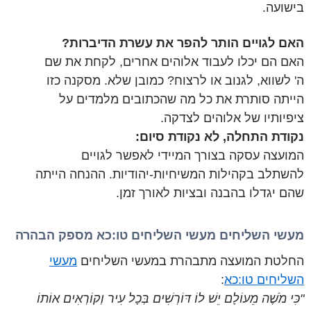
בישועה.
האם לגויים הותר להפר את עשרת הדיברות?
האם הם יכלו לעבוד אלוהים אחרים, לקחת את שם
ה' לשווא, לגנוב או לרצוח? כמובן שלא. מסקנה כזו
הייתה סותרת את כל מה שהכתובים מלמדים על
ציפיותיו של אלוהים לצדקה.
נקודת התחלה, לא נקודת סיום:
המועצה עסקה בצורך המיידי לאפשר לגויים
להשתלב בקהילות המשיחיות-יהודיות. ההנחה הייתה
שהם יגדלו בהבנה ובציות לאורך זמן.
מעשי השליחים מעשי השליחים טו:כא מספק הבהרה
החלטת המועצה מתבהרת במעשי השליחים
מעשי
השליחים טו:כא
:
"כִּי מֹשֶׁה מֵעוֹלָם יֵשׁ לוֹ דּוֹרְשִׁים בְּכָל עִיר וְקוֹרְאִים אוֹתוֹ