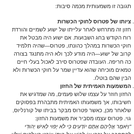
תגובה זו משמעותית מכמה סיבות:
ציותו של פטרוס לחוקי הכשרות
חזון זה מתרחש לאחר עלייתו של ישוע לשמיים והורדת
רוח הקודש בחג השבועות. אם ישוע היה מבטל את
חוקי הכשרות במהלך כהונתו, פטרוס—שהיה תלמיד
קרוב של ישוע—היה מודע לכך ולא היה מתנגד בצורה
כה חריפה. העובדה שפטרוס סירב לאכול בעלי חיים
טמאים מוכיחה שהוא עדיין שמר על חוקי הכשרות ולא
הבין שהם בוטלו.
המשמעות האמיתית של החזון
החזון חוזר על עצמו שלוש פעמים, מה שמדגיש את
חשיבותו, אך משמעותו האמיתית מתבהרת בפסוקים
שלאחר מכן, כאשר פטרוס מבקר בביתו של קורנליוס,
גוי. פטרוס עצמו מסביר את משמעות החזון:
"וַיֹּאמֶר אֲלֵיהֶם אַתֶּם יוֹדְעִים כִּי לֹא יָפוּי לְאִישׁ יְהוּדִי