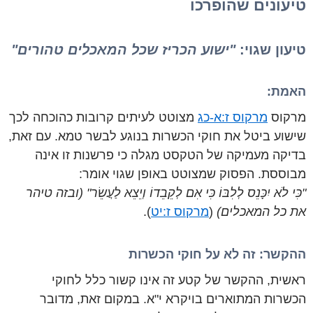
טיעונים שהופרכו
טיעון שגוי:
"ישוע הכריז שכל המאכלים טהורים"
האמת:
מרקוס
מרקוס ז:א-כג
מצוטט לעיתים קרובות כהוכחה לכך
שישוע ביטל את חוקי הכשרות בנוגע לבשר טמא. עם זאת,
בדיקה מעמיקה של הטקסט מגלה כי פרשנות זו אינה
מבוססת. הפסוק שמצוטט באופן שגוי אומר:
"כִּי לֹא יִכָּנֵס לְלִבּוֹ כִּי אִם לְקֵבֵדוֹ וְיֵצֵא לַעֲשֵׂר" (ובזה טיהר
את כל המאכלים)
(
מרקוס ז:יט
).
ההקשר: זה לא על חוקי הכשרות
ראשית, ההקשר של קטע זה אינו קשור כלל לחוקי
הכשרות המתוארים בויקרא י"א. במקום זאת, מדובר