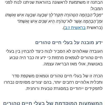
הבחנה זו משתמעת לראשונה בהוראות שניתנו לנוח לפני
המבול:
"מִכָּל־הַבְּהֵמָה הַטְּהוֹרָה תִּקַּח־לְךָ שִׁבְעָה שִׁבְעָה אִישׁ וְאִשְׁתּוֹ
וּמִן־הַבְּהֵמָה אֲשֶׁר לֹא־טְהֹרָה הִיא שְׁנַיִם אִישׁ וְאִשְׁתּוֹ"
(בראשית
בראשית ז:ב
).
ידע מובנה על בעלי חיים טהורים
העובדה שאלוהים לא הסביר לנוח כיצד להבחין בין בעלי
חיים טהורים לטמאים מרמזת כי ידע זה כבר היה טבוע
באנושות, אולי מאז הבריאה עצמה.
הכרה זו של בעלי חיים טהורים וטמאים משקפת סדר
ותכלית אלוהיים רחבים יותר, בהם יצורים מסוימים נבחרו
לתפקידים ייחודיים במסגרת טבעית ורוחנית.
המשמעות המוקדמת של בעלי חיים טהורים