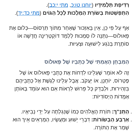
רְדִיפַת תַּלְמִידָיו
(
יוחנן טו:כ
,
מתי י:כב
).
הִתְפַּשְּׁטוּת בְּשׂוֹרַת הַמַּלְכוּת לְכָל הַגּוֹיִם
(
מתי כד:יד
).
אַף עַל פִּי כֵן, אֵין בָּאִזְכּוּר שֶׁאַחַר מִתּוֹךְ תַּרְסוֹס—כְּלוּם אֶת
פָּאוּלוֹס—נִתְּנָה לוֹ סַמְכוּת לְלַמֵּד דּוֹקְטְרִינָה חֲדָשָׁה אוֹ
סוֹתֶרֶת בְּנֹגַע לִישׁוּעָה וּצְעִיּוּת.
הַמִּבְחָן הָאֲמִתִּי שֶׁל כְּתָבָיו שֶׁל פָּאוּלוֹס
זֶה לֹא אוֹמֵר שֶׁעַלֵינוּ לִדְחוֹת אֶת כְּתָבֵי פָּאוּלוֹס אוֹ שֶׁל
פֶּטְרוֹס, יוֹחָנָן, אוֹ יַעֲקֹב. אֲבָל עַלֵינוּ לָגֶשֶׁת אֶל כְּתָבֵיהֶם
בִּזְהִירוּת, וּלְבַדֵּק כָּל פֵּרוּשׁ לִרְאוֹת אִם הוּא עוֹמֵד בְּאוֹתָן
אַמָּדוֹת הַיְסוֹדִיּוֹת:
הַתַּנַּ"ךְ:
תּוֹרַת הָאֱלֹהִים כְּמוֹ שֶׁנִּגְלְתָה עַל יְדֵי נְבִיאָיו.
אַרְבַּע הַבְּשׂוֹרוֹת:
דִּבְרֵי יֵשׁוּעַ וּמַעֲשָׂיו, הַמַּרְאִים אֵיךְ הוּא
שָׁמַר אֶת הַתּוֹרָה.