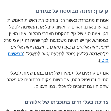
גן עדן: תזונה מבוססת על צמחים
אמת זו מתבררת כאשר אנו בוחנים את ראשית האנושות
בגן עדן. אדם, האדם הראשון, קיבל את המשימה לטפל
בגן. איזה סוג של גן? הטקסט העברי המקורי אינו מציין
במפורש, אך יש ראיות משכנעות לכך שהיה זה גן עצי פרי:
"וַיִּטַּע יְהוָה אֱלֹהִים גַּן בְּעֵדֶן מִקֶּדֶם… וַיַּצְמַח יְהוָה אֱלֹהִים
מִן־הָאֲדָמָה כָּל־עֵץ נֶחְמָד לְמַרְאֶה וְטוֹב לְמַאֲכָל"
(
בראשית
ב:טו
).
אנו גם קוראים על תפקידו של אדם במתן שמות לבעלי
החיים ובטיפול בהם, אך בשום מקום בכתובים לא נאמר
שהם היו גם "טובים למאכל", כמו העצים.
צריכת בעלי חיים בתוכניתו של אלוהים