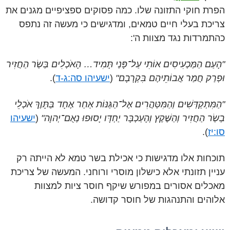
הפרת חוקי התזונה שלו. כמה פסוקים ספציפיים מגנים את
צריכת בעלי חיים טמאים, ומדגישים כי מעשה זה נתפס
כהתמרדות נגד מצוות ה':
"הָעַם הַמַּכְעִיסִים אוֹתִי עַל־פָּנַי תָּמִיד… הָאֹכְלִים בְּשַׂר הַחֲזִיר
וּפְרַק חֲמַר אֲבוֹתֵיהֶם בִּקְרָבָם"
(
ישעיהו סה:ג-ד
).
"הַמִּתְקַדְּשִׁים וְהַמִּטַּהֲרִים אֶל־הַגַּנּוֹת אַחַר אֶחָד בַּתָּוֶךְ אֹכְלֵי
בְשַׂר הַחֲזִיר וְהַשֶּׁקֶץ וְהָעַכְבָּר יַחְדָּו יָסוּפוּ נְאֻם־יְהוָה"
(
ישעיהו
סו:יז
).
תוכחות אלו מדגישות כי אכילת בשר טמא לא הייתה רק
עניין תזונתי אלא כישלון מוסרי ורוחני. המעשה של צריכת
מאכלים אסורים במפורש שיקף חוסר ציות למצוות
אלוהים והתנהגות של חוסר קדושה.