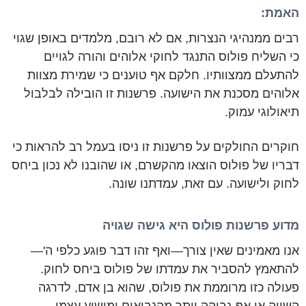
האמת:
רבים ממנהיגי הנצרות, אם לא רובם, מלמדים באופן שגוי
כי השליח פולוס התנגד לחוקי אלוהים והורה לגויים
להתעלם ממצוותיו. חלקם אף טוענים כי שמירת מצוות
אלוהים מסכנת את הישועה. פרשנות זו הובילה לבלבול
תיאולוגי עמוק.
חוקרים החולקים על פרשנות זו ניסו בעמל רב להראות כי
דבריו של פולוס הוצאו מהקשרם, או שהובנו לא נכון ביחס
לחוק ולישועה. עם זאת, עמדתנו שונה.
מדוע פרשנות פולוס היא גישה שגויה
אנו מאמינים שאין צורך—ואף זהו דבר פוגע כלפי ה'—
להתאמץ להסביר את עמדתו של פולוס ביחס לחוק.
פעולה כזו מרוממת את פולוס, שהוא בן אדם, לדרגה
השווה או אף גבוהה יותר מהנביאים ומישוע עצמו.