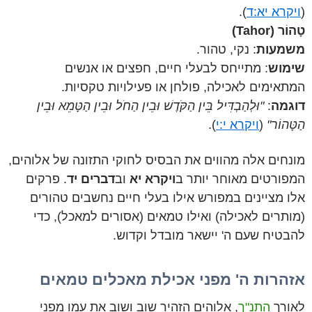
(
ויקרא יא:ד
).
טָהוֹר (Tahor)
משמעות
: נקי, טהור.
שימוש
: מתייחס לבעלי חיים, חפצים או אנשים
המתאימים לאכילה, פולחן או פעילויות טקסיות.
דוגמה
:
"וּלְהַבְדִּיל בֵּין הַקֹּדֶשׁ וּבֵין הַחֹל וּבֵין הַטָּמֵא וּבֵין
הַטָּהוֹר"
(
ויקרא י:י
).
מונחים אלה מהווים את הבסיס לחוקי התזונה של אלוהים,
המפורטים מאוחר יותר ב
ויקרא יא
וב
דברים יד
. פרקים
אלו מציינים במפורש אילו בעלי חיים נחשבים טהורים
(מותרים לאכילה) ואילו טמאים (אסורים למאכל), כדי
להבטיח שעם ה' יישאר מובדל וקדוש.
אזהרות ה' מפני אכילת מאכלים טמאים
לאורך
התנ"ך
, אלוהים הזהיר שוב ושוב את עמו מפני