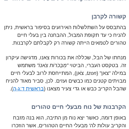
קשורה לקרבן
בהתבסס על השתלשלות האירועים בסיפור בראשית, ניתן
להניח כי עד תקופת המבול, ההבחנה בין בעלי חיים
טהורים לטמאים הייתה קשורה רק לקבלתם לקרבנות.
מנחתו של הבל, שכללה את בכורות צאנו, מדגישה עיקרון
זה. בטקסט העברי, הביטוי
"מִבְּכֹרוֹת צֹאנוֹ"
משתמש
במילה "צאן" (
tzon
, צֹאן), המתייחסת לרוב לבעלי חיים
מבויתים קטנים כמו כבשים ועזים. לכן, סביר מאוד להניח
שהבל הקריב כבש או גדי צעיר מצאנו (
בראשית ד:ג-ה
).
הקרבנות של נוח מבעלי חיים טהורים
באופן דומה, כאשר יצא נוח מן התיבה, הוא בנה מזבח
והקריב עולות לה' מבעלי החיים הטהורים, אשר הוזכרו