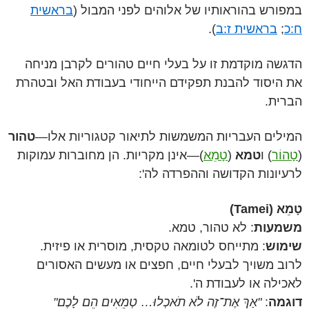
במפורש בהוראותיו של אלוהים לפני המבול (
בראשית
ח:כ
;
בראשית ז:ב
).
הדגשה מוקדמת זו על בעלי חיים טהורים לקרבן מניחה
את היסוד להבנת תפקידם הייחודי בעבודת האל ובטהרת
הברית.
המילים העבריות המשמשות לתיאור קטגוריות אלו—
טהור
(
טָהוֹר
) ו
טמא
(
טָמֵא
)—אינן מקריות. הן מחוברות עמוקות
לרעיונות הקדושה וההפרדה לה':
טָמֵא (Tamei)
משמעות
: לא טהור, טמא.
שימוש
: מתייחס לטומאה טקסית, מוסרית או פיזית.
לרוב משויך לבעלי חיים, חפצים או מעשים האסורים
לאכילה או לעבודת ה'.
דוגמה
:
"אַךְ אֶת־זֶה לֹא תֹאכְלוּ… טְמֵאִים הֵם לָכֶם"