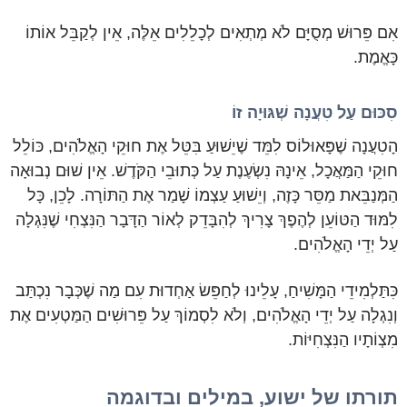
אִם פֵּרוּשׁ מְסֻיָּם לֹא מְתְאִים לְכָלֵלִים אֵלֶּה, אֵין לְקַבֵּל אוֹתוֹ
כָּאֱמֶת.
סִכּוּם עַל טִעֲנָה שְׁגּוּיָה זוֹ
הָטִעֲנָה שֶׁפָּאוּלוֹס לִמֵּד שֶׁיֵשׁוּעַ בִּטֵּל אֶת חוּקֵי הָאֱלֹהִים, כּוֹלֵל
חוּקֵי הַמַּאֲכָל, אֵינָהּ נִשְׂעֶנֶת עַל כְּתוּבֵי הַקֹּדֶשׁ. אֵין שׁוּם נְבוּאָה
הַמְּנַבֵּאת מַסֵּר כָּזֶה, וְיֵשׁוּעַ עַצְמוֹ שָׁמַר אֶת הַתּוֹרָה. לָכֵן, כָּל
לִמּוּד הַטּוֹעֵן לְהֶפֶךְ צָרִיךְ לְהִבָּדֵק לְאוֹר הַדָּבָר הַנִּצְחִי שֶׁנִּגְלָה
עַל יְדֵי הָאֱלֹהִים.
כִּתַּלְמִידֵי הַמָּשִׁיחַ, עָלֵינוּ לְחַפֵּשׂ אַחְדוּת עִם מַה שֶׁכְּבָר נִכְתַּב
וְנִגְלָה עַל יְדֵי הָאֱלֹהִים, וְלֹא לִסְמוֹךְ עַל פֵּרוּשִׁים הַמַּטְעִים אֶת
מִצְוֹתָיו הַנִּצְחִיּוֹת.
תורתו של ישוע, במילים ובדוגמה