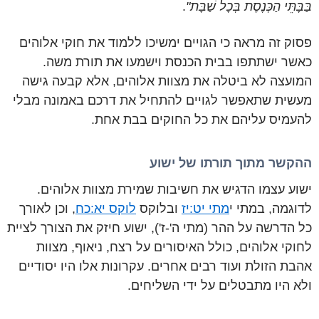
בַּבָּתֵּי הַכְּנֶסֶת בְּכָל שַׁבָּת"
.
פסוק זה מראה כי הגויים ימשיכו ללמוד את חוקי אלוהים
כאשר ישתתפו בבית הכנסת וישמעו את תורת משה.
המועצה לא ביטלה את מצוות אלוהים, אלא קבעה גישה
מעשית שתאפשר לגויים להתחיל את דרכם באמונה מבלי
להעמיס עליהם את כל החוקים בבת אחת.
ההקשר מתוך תורתו של ישוע
ישוע עצמו הדגיש את חשיבות שמירת מצוות אלוהים.
לדוגמה, במתי י
מתי יט:יז
ובלוקס
לוקס יא:כח
, וכן לאורך
כל הדרשה על ההר (מתי ה'-ז'), ישוע חיזק את הצורך לציית
לחוקי אלוהים, כולל האיסורים על רצח, ניאוף, מצוות
אהבת הזולת ועוד רבים אחרים. עקרונות אלו היו יסודיים
ולא היו מתבטלים על ידי השליחים.