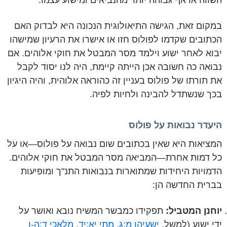
במקום זאת, הגישה התיאולוגית הנכונה היא לבדוק האם
הכתובים שקדמו לפולוס חזו או אישרו את הרעיון שמישהו
יבוא לאחר ישוע וילמד מסר המבטל את חוקי אלוהים. אם
נבואה כה חשובה אכן הייתה קיימת, היה לנו יסוד לקבל
את תורתו של פולוס בעניין זה כהוראה אלוהית, והיה היגיון
בכך שנשתדל להבינה ולחיות לפיה.
היעדר נבואות על פולוס
המציאות היא שאין בכתובים שום נבואה על פולוס—או על
כל דמות אחרת—המביאה מסר המבטל את חוקי אלוהים.
הדמויות היחידות שמתוארות בנבואות התנ"ך ומופיעות
בברית החדשה הן:
יוחנן המטביל:
תפקידו כמבשר המשיח נובא ואושר על
ידי ישוע (למשל,
ישעיהו מ:ג
,
מתי יא:יד
,
מלאכי ד:ה-ו