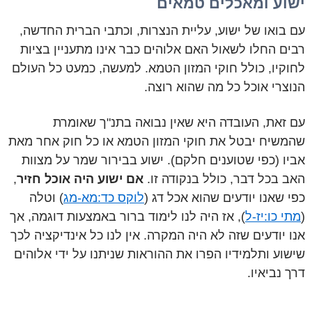
ישוע ומאכלים טמאים
עם בואו של ישוע, עליית הנצרות, וכתבי הברית החדשה,
רבים החלו לשאול האם אלוהים כבר אינו מתעניין בציות
לחוקיו, כולל חוקי המזון הטמא. למעשה, כמעט כל העולם
הנוצרי אוכל כל מה שהוא רוצה.
עם זאת, העובדה היא שאין נבואה בתנ"ך שאומרת
שהמשיח יבטל את חוקי המזון הטמא או כל חוק אחר מאת
אביו (כפי שטוענים חלקם). ישוע בבירור שמר על מצוות
האב בכל דבר, כולל בנקודה זו.
אם ישוע היה אוכל חזיר
,
כפי שאנו יודעים שהוא אכל דג (
לוקס כד:מא-מג
) וטלה
(
מתי כו:יז-ל
), אז היה לנו לימוד ברור באמצעות דוגמה, אך
אנו יודעים שזה לא היה המקרה. אין לנו כל אינדיקציה לכך
שישוע ותלמידיו הפרו את ההוראות שניתנו על ידי אלוהים
דרך נביאיו.