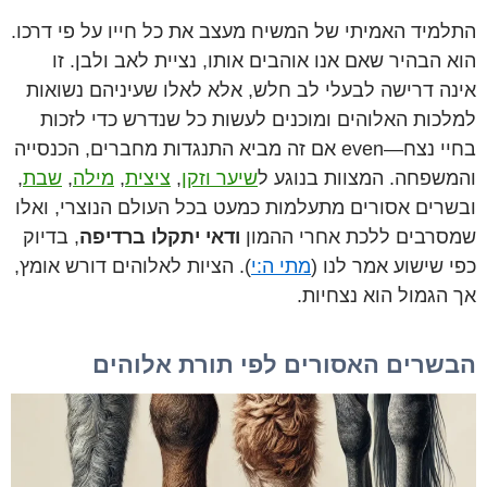
התלמיד האמיתי של המשיח מעצב את כל חייו על פי דרכו.
הוא הבהיר שאם אנו אוהבים אותו, נציית לאב ולבן. זו
אינה דרישה לבעלי לב חלש, אלא לאלו שעיניהם נשואות
למלכות האלוהים ומוכנים לעשות כל שנדרש כדי לזכות
בחיי נצח—even אם זה מביא התנגדות מחברים, הכנסייה
והמשפחה. המצוות בנוגע ל
שיער וזקן
,
ציצית
,
מילה
,
שבת
,
ובשרים אסורים מתעלמות כמעט בכל העולם הנוצרי, ואלו
שמסרבים ללכת אחרי ההמון
ודאי יתקלו ברדיפה
, בדיוק
כפי שישוע אמר לנו (
מתי ה:י
). הציות לאלוהים דורש אומץ,
אך הגמול הוא נצחיות.
הבשרים האסורים לפי תורת אלוהים