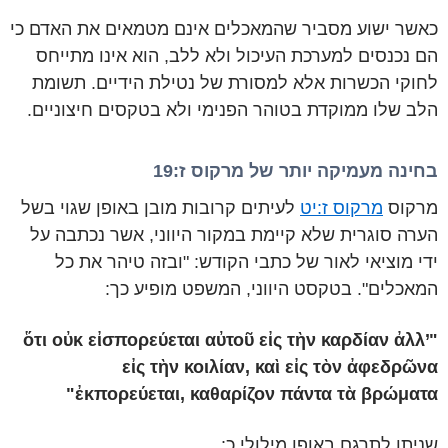
כאשר ישוע מסביר שהמאכלים אינם מטמאים את האדם כי
הם נכנסים למערכת העיכול ולא ללב, הוא אינו מתייחס
לחוקי הכשרות אלא למסורת של נטילת הידיים. תשומת
הלב שלו ממוקדת בטוהר הפנימי ולא בטקסים חיצוניים.
בחינה מעמיקה יותר של מרקוס ז:19
מרקוס
מרקוס ז:יט
לעיתים קרובות מובן באופן שגוי בשל
הערה סוגרית שלא קיימת במקור היווני, אשר נכתבה על
ידי מוציאי לאור של כתבי הקודש: "ובזה טיהר את כל
המאכלים". בטקסט היווני, המשפט מופיע כך:
"ὅτι οὐκ εἰσπορεύεται αὐτοῦ εἰς τὴν καρδίαν ἀλλ’
εἰς τὴν κοιλίαν, καὶ εἰς τὸν ἀφεδρῶνα
ἐκπορεύεται, καθαρίζον πάντα τὰ βρώματα"
שניתן לתרגם באופן מילולי כ: