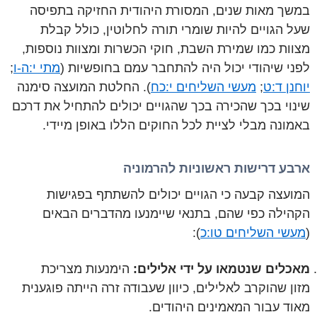
במשך מאות שנים, המסורת היהודית החזיקה בתפיסה
שעל הגויים להיות שומרי תורה לחלוטין, כולל קבלת
מצוות כמו שמירת השבת, חוקי הכשרות ומצוות נוספות,
לפני שיהודי יכול היה להתחבר עמם בחופשיות (
מתי י:ה-ו
;
יוחנן ד:ט
;
מעשי השליחים י:כח
). החלטת המועצה סימנה
שינוי בכך שהכירה בכך שהגויים יכולים להתחיל את דרכם
באמונה מבלי לציית לכל החוקים הללו באופן מיידי.
ארבע דרישות ראשוניות להרמוניה
המועצה קבעה כי הגויים יכולים להשתתף בפגישות
הקהילה כפי שהם, בתנאי שיימנעו מהדברים הבאים
(
מעשי השליחים טו:כ
):
מאכלים שנטמאו על ידי אלילים:
הימנעות מצריכת
מזון שהוקרב לאלילים, כיוון שעבודה זרה הייתה פוגענית
מאוד עבור המאמינים היהודים.