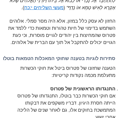
לְהִתְחַבֵּר אֶל נָכְרִי אוֹ לָבוֹא אֶל בֵּיתוֹ וַיּוֹרֵנִי הָאֱלֹהִים שֶׁלֹּא
אֶקְרָא לְאִישׁ טָמֵא אוֹ נָדָף"
(
מעשי השליחים י:כח
).
החזון לא עסק כלל במזון, אלא היה מסר סמלי. אלוהים
השתמש בדימוי של חיות טהורות וטמאות כדי ללמד את
פטרוס שהמחיצות בין יהודים לגויים מוסרות, וכי כעת
הגויים יכולים להתקבל אל תוך עם הברית של אלוהים.
סתירות לוגיות בטענה שחוקי המאכלות הטמאות בוטלו
הטענה שחזונו של פטרוס ביטל את חוקי הכשרות
מתעלמת מכמה נקודות קריטיות:
התנגדותו הראשונית של פטרוס
אם חוקי הכשרות כבר בוטלו, התנגדותו של פטרוס
הייתה חסרת היגיון. דבריו משקפים את דבקותו
המתמשכת בחוקים אלו, גם לאחר שנים של הליכה
אחרי ישוע.