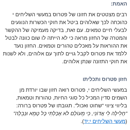
האמת:
רבים מצטטים את חזונו של פטרוס במעשי השליחים י
כהוכחה לכך שאלוהים ביטל את חוקי הכשרות הנוגעים
לבעלי חיים טמאים. עם זאת, בדיקה מעמיקה של ההקשר
והמטרה של החזון מראה כי לא הייתה לו שום כוונה לבטל
את ההוראות על מאכלים טהורים וטמאים. החזון נועד
ללמד את פטרוס לקבל גויים לתוך עם אלוהים, ולא לשנות
את חוקי התזונה שנתן אלוהים.
חזון פטרוס ותכליתו
במעשי השליחים י, פטרוס רואה חזון שבו יורדת מן
השמים סדין המכיל כל סוגי החיות, טהורות וטמאות,
בליווי ציווי "שחוט ואכול". תגובתו של פטרוס ברורה:
"חָלִילָה לִי אֲדוֹנִי, כִּי מֵעוֹלָם לֹא אָכַלְתִּי כָּל טָמֵא וּנְבֵלָה"
(
מעשי השליחים י:יד
).