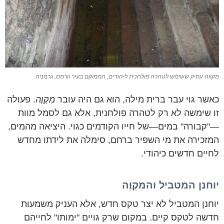
מקווה עתיק ששימש לטהרה פולחנית ליהודים, הממוקם בעיר וורמס, גרמניה.
כאשר גוי עבר ברית מילה, הוא גם היה עובר
מִקְוֶה
. פעולה
זו שימשה לא רק לטהרה פולחנית, אלא גם לסמל מוות
—"קבורה" במים—של חייו הקודמים כגוי. היציאה מהמים,
המזכירה את מי השפיר ברחם, סימלה את לידתו מחדש
לחיים חדשים כיהודי.
יוחנן המטביל והמִקְוֶה
יוחנן המטביל לא יצר טקס חדש, אלא העניק משמעות
חדשה לטקס קיים. במקום שרק גויים "ימותו" לחייהם