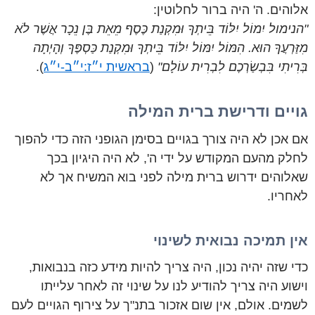
אלוהים. ה' היה ברור לחלוטין:
"הנימול יִמוֹל יִלּוֹד בֵּיתְךָ וּמִקְנַת כֶּסֶף מֵאֵת בֶּן נֵכָר אֲשֶׁר לֹא
מִזַּרְעֲךָ הוּא. הִמּוֹל יִמּוֹל יִלּוֹד בֵּיתְךָ וּמִקְנַת כַּסְפֶּךָ וְהָיְתָה
בְּרִיתִי בִּבְשַׂרְכֶם לִבְרִית עוֹלָם"
(
בראשית י״ז:י״ב-י״ג
).
גויים ודרישת ברית המילה
אם אכן לא היה צורך בגויים בסימן הגופני הזה כדי להפוך
לחלק מהעם המקודש על ידי ה', לא היה היגיון בכך
שאלוהים ידרוש ברית מילה לפני בוא המשיח אך לא
לאחריו.
אין תמיכה נבואית לשינוי
כדי שזה יהיה נכון, היה צריך להיות מידע כזה בנבואות,
וישוע היה צריך להודיע לנו על שינוי זה לאחר עלייתו
לשמים. אולם, אין שום אזכור בתנ"ך על צירוף הגויים לעם