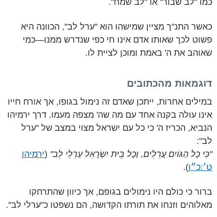
כמו "לב שבור" או "לב שמח".
כאשר התנ"ך מציין שמישהו הוא "ערל לב", הכוונה היא
פשוט לכך שאותו אדם אינו חי כפי שנדרש ממנו—כמי
שאוהב את ה' באמת ומוכן לציית לו.
דוגמאות מהכתובים
במילים אחרות, ייתכן שאדם זה נימול בגופו, אך אורח חייו
אינו עולה בקנה אחד עם מה שה' מצפה מעמו. דרך ירמיהו
הנביא, הכריז ה' כי כל עם ישראל מצוי במצב של "ערל
לב":
"כִּי כָל הַגּוֹיִם עֲרֵלִים, וְכָל בֵּית יִשְׂרָאֵל עַרְלֵי לֵב"
(
ירמיהו
ט׳:כ״ו
).
ברור כי כולם היו נימולים בגופם, אך כיוון שהתרחקו
מאלוהים וזנחו את תורתו הקדושה, הם נשפטו כ"ערלי לב".