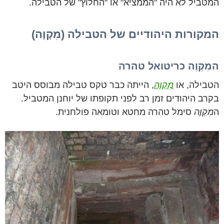
המטביל לא היה "הממציא" או "החלוץ" של הטבילה.
המקורות היהודיים של הטבילה (מִקְוֶה)
המִקְוֶה כריטואל טהרה
הטבילה, או
מִקְוֶה
, הייתה כבר טקס טבילה מבוסס היטב
בקרב היהודים זמן רב לפני תקופתו של יוחנן המטביל.
ה
מִקְוֶה
סימל טהרה מחטא וטומאה פולחנית.