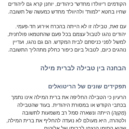
הקודמים ו"יוולדו מחדש" כיהודים, יוחנן קרא גם ליהודים
שחיו בחטא "למות" ולהיוולד מחדש כמעשה של תשובה.
עם זאת, טבילה זו לא הייתה בהכרח אירוע חד-פעמי.
יהודים נהגו לטבול עצמם בכל פעם שהתטמאו פולחנית,
למשל לפני כניסתם לבית המקדש. הם גם נהגו, ועדיין
נוהגים כיום, לטבול ביום כיפור כחלק מתהליך התשובה.
הבחנה בין טבילה לברית מילה
תפקידים שונים של הריטואלים
הרעיון כי הטבילה החליפה את ברית המילה אינו נתמך
בכתבי הקודש או במסורת היהודית. בעוד שהטבילה
(
מִקְוֶה
) הייתה ונשארה סמל רב משמעות לתשובה
ולטהרה, היא מעולם לא נועדה להחליף את ברית המילה,
שהיא הסימן הנצחי לבריתו של אלוהים.