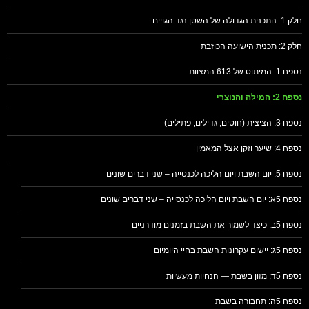
חלק 1: התכנית הגדולה של השטן נגד הגויים
חלק 2: תכנית הישועה הכוזבת
נספח 1: המיתוס של 613 המצוות
נספח 2: המילה והנוצרי
נספח 3: הציצית (חוטים, גדילים, פתילים)
נספח 4: שיער וזקן אצל המאמין
נספח 5: יום השבת ויום הליכה לכנסייה – שני דברים שונים
נספח 5א: יום השבת ויום הליכה לכנסייה – שני דברים שונים
נספח 5ב: כיצד לשמור את השבת בזמנים מודרניים
נספח 5ג: יישום עקרונות השבת בחיי היומיום
נספח 5ד: מזון בשבת — הנחיות מעשיות
נספח 5ה: תחבורה בשבת