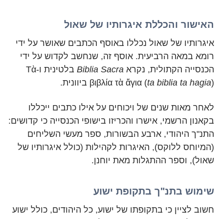
האישור והכללת איגרותיו של שאול
איגרותיו של שאול נכללו באוסף הכתבים שאושר על ידי
רומא במאה הרביעית. אוסף זה, שנחשב לקדוש על ידי
הכנסייה הקתולית, נקרא
Biblia Sacra
בלטינית ו-Τὰ
) ביוונית.
ta biblia ta hagia
βιβλία τὰ ἅγια (
לאחר מאות שנים של ויכוחים על אילו כתבים ייכללו
בקאנון הרשמי, אישרו והכריזו בישופי הכנסייה כי קדושים:
התנ"ך היהודי, ארבע הבשורות, ספר מעשי השליחים
(המיוחס ללוקס), האיגרות לקהילות (כולל איגרותיו של
שאול), וספר ההתגלות מאת יוחנן.
שימוש בתנ"ך בתקופת ישוע
חשוב לציין כי בתקופתו של ישוע, כל היהודים, כולל ישוע