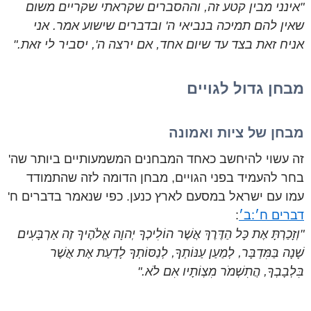
"אינני מבין קטע זה, וההסברים שקראתי שקריים משום
שאין להם תמיכה בנביאי ה' ובדברים שישוע אמר. אני
אניח זאת בצד עד שיום אחד, אם ירצה ה', יסביר לי זאת."
מבחן גדול לגויים
מבחן של ציות ואמונה
זה עשוי להיחשב כאחד המבחנים המשמעותיים ביותר שה'
בחר להעמיד בפני הגויים, מבחן הדומה לזה שהתמודד
עמו עם ישראל במסעם לארץ כנען. כפי שנאמר בדברים ח'
דברים ח׳:ב׳
:
"וְזָכַרְתָּ אֶת כָּל הַדֶּרֶךְ אֲשֶׁר הוֹלִיכְךָ יְהוָה אֱלֹהֶיךָ זֶה אַרְבָּעִים
שָׁנָה בַּמִּדְבָּר, לְמַעַן עַנּוֹתְךָ, לְנַסּוֹתְךָ לָדַעַת אֶת אֲשֶׁר
בִּלְבָבְךָ, הֲתִשְׁמֹר מִצְוֹתָיו אִם לֹא."