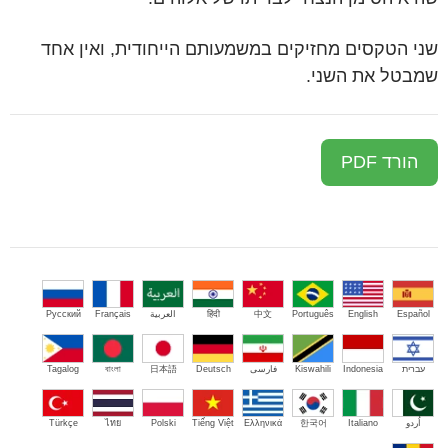
שני הטקסים מחזיקים במשמעותם הייחודית, ואין אחד
שמבטל את השני.
הורד PDF
Español
English
Português
中文
हिंदी
العربية
Français
Русский
עברית
Indonesia
Kiswahili
فارسی
Deutsch
日本語
বাংলা
Tagalog
اُردو
Italiano
한국어
Ελληνικά
Tiếng Việt
Polski
ไทย
Türkçe