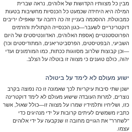
מבין כל מצוותיו הקדושות של אלוהים, נראה שברית
המילה היא היחידה שכמעט כל הכנסיות מחשיבות בטעות
כמבוטלת. ההסכמה בעניין זה כה רחבה עד שאפילו יריבים
דוקטרינריים לשעבר—כגון הכנסייה הקתולית והזרמים
הפרוטסטנטיים (אספת האלוהים, האדוונטיסטים של היום
השביעי, הבפטיסטים, הפרסביטריאנים, המתודיסטים וכו')
—וכן קבוצות שלרוב מסווגות ככתות, כמו המורמונים ועדי
יהוה, כולם טוענים כי מצווה זו בוטלה על הצלב.
ישוע מעולם לא לימד על ביטולה
ישנן שתי סיבות עיקריות לכך שאמונה זו כה נפוצה בקרב
נוצרים, למרות העובדה שישוע מעולם לא לימד דוקטרינה
כזו, ושליחיו ותלמידיו שמרו על מצווה זו—כולל שאול, אשר
כתביו משמשים לעיתים קרובות על ידי מנהיגים כדי
"לשחרר" את הגויים מחובה זו שנקבעה על ידי אלוהים
עצמו.