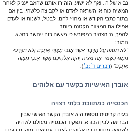
נביא של ה', ואף לא ישוע, הזהירו אותנו שהאב יעניק לאחר
המשיח כוח או השראה לאדם או לקבוצה כלשהי, בין אם
בתוך כתבי הקודש או מחוץ להם, לבטל, לשנות או לעדכן
אפילו את המצווה הקטנה ביותר.
להפך, ה' הצהיר במפורש כי מעשה כזה ייחשב כחטא
חמור:
"לֹא תֹסִפוּ עַל הַדָּבָר אֲשֶׁר אָנֹכִי מְצַוֶּה אֶתְכֶם וְלֹא תִגְרְעוּ
מִמֶּנּוּ לִשְׁמֹר אֶת מִצְוֹת יְהוָה אֱלֹהֵיכֶם אֲשֶׁר אָנֹכִי מְצַוֶּה
אֶתְכֶם"
(
דברים ד׳:ב׳
).
אובדן האישיות בקשר עם אלוהים
הכנסייה כמתווכת בלתי רצויה
בעיה קריטית נוספת היא אובדן הקשר האישי שבין
הבריאה לבין הבורא. תפקיד הכנסייה מעולם לא היה
לשמש כמתווכת בין אלוהים לאדם. עם זאת, מוקדם בעידן