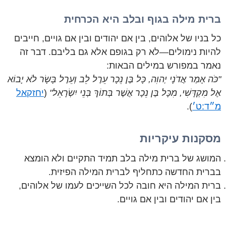
ברית מילה בגוף ובלב היא הכרחית
כל בניו של אלוהים, בין אם יהודים ובין אם גויים, חייבים
להיות נימולים—לא רק בגופם אלא גם בליבם. דבר זה
נאמר במפורש במילים הבאות:
"כֹּה אָמַר אֲדֹנָי יְהוִה, כָּל בֶּן נֵכָר עֵרֶל לֵב וְעֵרֶל בָּשָׂר לֹא יָבוֹא
אֶל מִקְדָּשִׁי, מִכָּל בֶּן נֵכָר אֲשֶׁר בְּתוֹךְ בְּנֵי יִשְׂרָאֵל"
(
יחזקאל
מ״ד:ט׳
).
מסקנות עיקריות
המושג של ברית מילה בלב תמיד התקיים ולא הומצא
בברית החדשה כתחליף לברית המילה הפיזית.
ברית המילה היא חובה לכל השייכים לעמו של אלוהים,
בין אם יהודים ובין אם גויים.