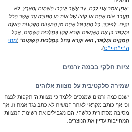
המשיח:
"אָמֵן אֹמֵר אֲנִי לָכֶם, עַד אֲשֶׁר יַעַבְרוּ הַשָּׁמַיִם וְהָאָרֶץ, לֹא
תַעֲבֹר אוֹת אַחַת אוֹ קוֹצוֹ שֶׁל אוֹת מִן הַתּוֹרָה עַד אֲשֶׁר הַכֹּל
יִקָּיֵם. לְפִיכָךְ, כָּל הַמְבַטֵּל אַחַת מִן הַמִּצְווֹת הַקְּטָנוֹת הָאֵלֶּה
וּמְלַמֵּד כֵּן אֶת הָאֲנָשִׁים יִקָּרֵא קָטָן בְּמַלְכוּת הַשָּׁמַיִם, אֲבָל
הַמְקַיֵּם וּמְלַמֵּד, הוּא יִקָּרֵא גָּדוֹל בְּמַלְכוּת הַשָּׁמַיִם
"
(
מתי
ה׳:י״ח-י״ט
).
ציות חלקי בכמה זרמים
שמירה סלקטיבית על מצוות אלוהים
ישנם כמה זרמים שמנסים ללמד כי מצוות ה' תקפות לנצח
וכי אף כותב מקראי לאחר המשיח לא כתב נגד אמת זו. אך
מסיבה מסתורית כלשהי, הם מגבילים את רשימת המצוות
המחייבות עדיין את הנוצרים.