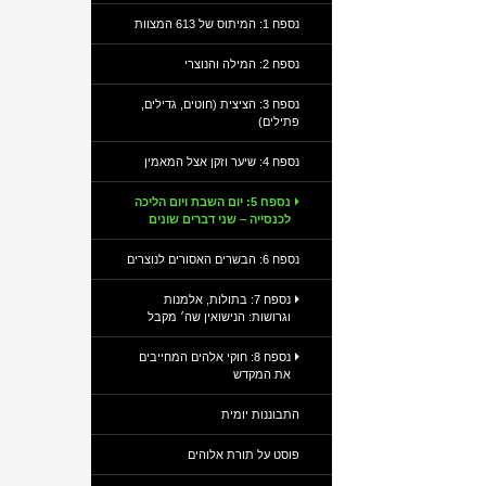
נספח 1: המיתוס של 613 המצוות
נספח 2: המילה והנוצרי
נספח 3: הציצית (חוטים, גדילים,
פתילים)
נספח 4: שיער וזקן אצל המאמין
נספח 5: יום השבת ויום הליכה
לכנסייה – שני דברים שונים
נספח 6: הבשרים האסורים לנוצרים
נספח 7: בתולות, אלמנות
וגרושות: הנישואין שה׳ מקבל
נספח 8: חוקי אלהים המחייבים
את המקדש
התבוננות יומית
פוסט על תורת אלוהים