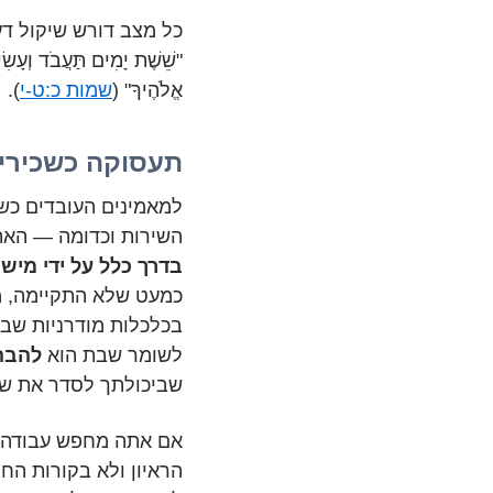
כל מצב דורש שיקול דע
"שֵׁשֶׁת יָמִים תַּעֲבֹד וְעָשִׂי
אֱלֹהֶיךָ" (
שמות כ:ט-י
).
תעסוקה כשכירי
למאמינים העובדים כשכ
השירות וכדומה — האת
בדרך כלל על ידי מיש
כמעט שלא התקיימה, 
בכלכלות מודרניות שבת
לשומר שבת הוא
להבהי
שביכולתך לסדר את שב
אם אתה מחפש עבודה 
הראיון ולא בקורות החי