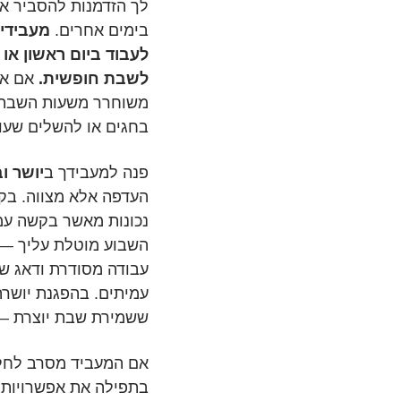
לך הזדמנות להסביר את
בימים אחרים.
מעבידים
לעבוד ביום ראשון א
לשבת חופשית.
אם את
משוחרר משעות השבת, 
בחגים או להשלים שעו
פנה למעבידך ב
יושר ו
העדפה אלא מצווה. בק
נכונות מאשר בקשה עמ
השבוע מוטלת עליך — 
עבודה מסודרת ודאג ש
עמיתים. בהפגנת יושרה
ששמירת שבת יוצרת — 
אם המעביד מסרב לחלו
בתפילה את אפשרויותי