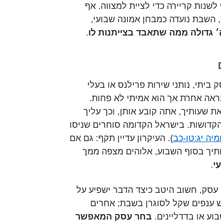
שנות קריירה כדי לציית למצווה. אף
השבת נועדה כמבחן אמונה שבועי,
 גדולה ממה שתאבד בצייתנות לו
.
ביתי, נותני שירות פרילנס או בעלי
אה אחרת אך הוא אמיתי לא פחות.
 שעותיך, אתה קובע אותן, וכך עליך
דושות. בישראל הקדומה סוחרים שניסו
מיה יג:טו-כב
). העיקרון עדיין תקף: גם אם
תיך בסוף השבוע, אלוהים מצפה ממך
י
.
עסק, חשוב היטב כיצד הדבר ישפיע על
ש ענפים שקל לסוגרן בשבת; אחרים
וע או בדדליינים.
בחר עסק המאפשר