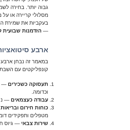
גבוה יותר. בחירה לשמ
מסלולי קריירה או על מ
בעקביות את שמירת הש
—
הזדמנות שבועית לה
ארבע סיטואציות
במאמר זה נבחן ארבע ק
קונפליקטים עם השבת:
תעסוקה כשכירים
— עב
וכדומה.
עבודה כעצמאים
— ניה
כוחות חירום ובריאות
—
מטפלים ותפקידים דומי
שירות צבאי
— גיוס חו