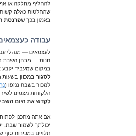
להחליף מחלקה או אף ל
שהחלטות כאלה קשות, 
באמון בכך ש
פרנסת ה׳
עבודה כעצמאים
לעצמאים — מנהלי עסק 
חנות — מבחן השבת נר
במקום שמעביד יקבע את
לסגור במכוון
בשעות הק
למכור בשבת ננזפו (
נח
הלקוחות מצפים לשירו
לקדש את היום השביע
אם אתה מתכנן לפתוח 
יכולתך לשמור שבת. י
תלויים במכירות סוף שב