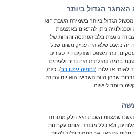
 האתגר הגדול ביותר
המכשול הגדול ביותר בשמירת השבת הוא
 וטכנולוגיה ניתן להתאים באמצעות
עבודה נוגעות בלב הפרנסה והזהות של
זה כמעט שלא היה עניין, משום שכל
קים, בתי משפט ושווקים היו סגורים
בת ברמה קהילתית היה נדיר ולעיתים
לאומי או גלות (
נחמיה יג:טו-כב
). כיום,
ברות שבהן היום השביעי הוא יום עבודה
קשה ביותר ליישום.
עשה
גשנו שמצוות השבת היא חלק מתורתו
והים, ולא כלל מבודד. אותם עקרונות
 חלים גם כאן, אך המחיר עלול להיות