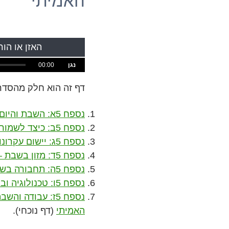
האמיתי
האזן או הו
00:00
נגן
דף זה הוא חלק מהסדר
נספח 5א: השבת והיום ללכת לכנסייה — שני דברים שונים
נספח 5ב: כיצד לשמור את השבת בזמנים מודרניים
נספח 5ג: יישום עקרונות השבת בחיי היומיום
נספח 5ד: מזון בשבת — הנחיות מעשיות
נספח 5ה: תחבורה בשבת
נספח 5ו: טכנולוגיה ובידור בשבת
נספח 5ז: עבודה 
האמיתי
(דף נוכחי).