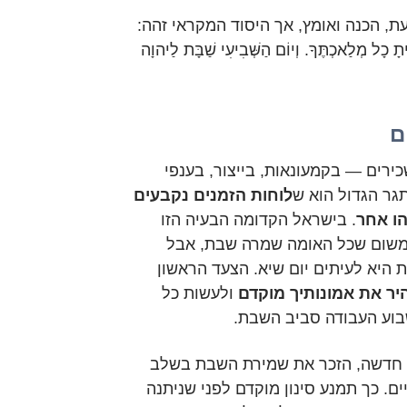
ת, הכנה ואומץ, אך היסוד המקראי זהה:
תָ כָל מְלַאכְתֶּךָ. וְיוֹם הַשְּׁבִיעִי שַׁבָּת לַיהוָה
ם
ירים — בקמעונאות, בייצור, בענפי
גר הגדול הוא ש
לוחות הזמנים נקבעים
הו אחר
. בישראל הקדומה הבעיה הזו
משום שכל האומה שמרה שבת, אבל
 היא לעיתים יום שיא. הצעד הראשון
ר את אמונותיך מוקדם
ולעשות כל
וע העבודה סביב השבת.
חדשה, הזכר את שמירת השבת בשלב
ים. כך תמנע סינון מוקדם לפני שניתנה