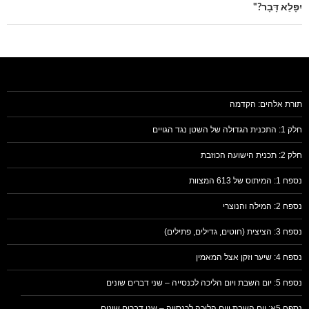
יִפָּלֵא דָּבָר?"
תורת אלהים: הקדמה
חלק 1: התכנית הגדולה של השטן נגד הגויים
חלק 2: תכנית הישועה הכוזבת
נספח 1: המיתוס של 613 המצוות
נספח 2: המילה והנוצרי
נספח 3: הציצית (חוטים, גדילים, פתילים)
נספח 4: שיער וזקן אצל המאמין
נספח 5: יום השבת ויום הליכה לכנסייה – שני דברים שונים
נספח 5א: יום השבת ויום הליכה לכנסייה – שני דברים שונים