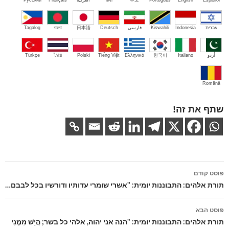
עברית
Indonesia
Kiswahili
فارسی
Deutsch
日本語
বাংলা
Tagalog
اُردو
Italiano
한국어
Ελληνικά
Tiếng Việt
Polski
ไทย
Türkçe
Română
שתף את זה!
ניווט
פוסט קודם
בפוסטים
תורת אלהים: התבוננות יומית: "אשרי שומרי עדותיו ודורשיו בכל לבבם…
פוסט הבא
תורת אלהים: התבוננות יומית: "הנה אני יהוה, אלהי כל בשר; הֲיֵשׁ מִמֶּנִּי