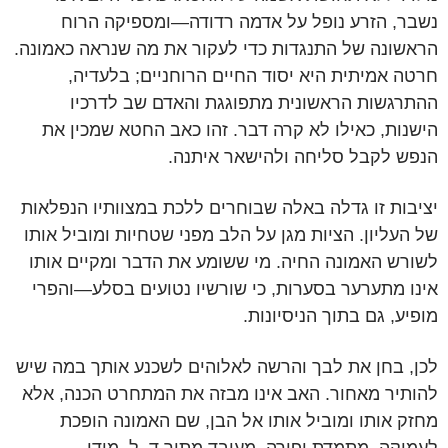
נשבר, הזרע נופל על אדמה רדודה—ומספיקה הרוח
הראשונה של התנגדות כדי לעקור את מה שנראה כאמונה.
חרטה אמיתית היא יסוד החיים הרוחניים; בלעדיה,
ההתרגשות הראשונית מתפוגגת והאדם שב לדרכיו
הישנות, כאילו לא קרה דבר. זהו כאב החטא שמכין את
הנפש לקבל סליחה ולהישאר איתנה.
יציבות זו גדלה באלה שבוחרים ללכת במצוותיו הנפלאות
של העליון. הציות מגן על הלב מפני שטחיות ומוביל אותו
לשורש האמונה החיה. מי ששומע את הדבר ומקיים אותו
אינו מתערער בסערות, כי שורשיו נטועים בסלע—והפרי
מופיע, גם בתוך הניסיונות.
לכן, בחן את לבך והרשה לאלוהים לשכנע אותך במה שיש
להותיר מאחור. האב אינו מבזה את המתחרט הכנה, אלא
מחזק אותו ומוביל אותו אל הבן, שם האמונה הופכת