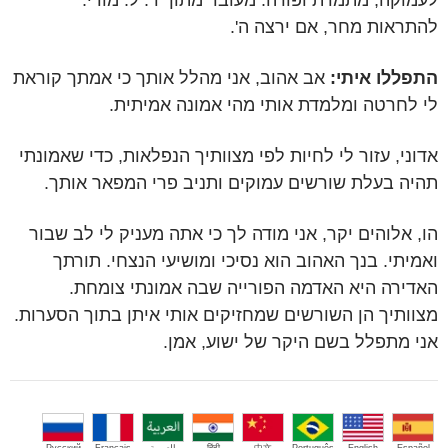
לעמוקה, מתמדת ופורה. מעובד מתוך ד. ל. מודי.
להתראות מחר, אם ירצה ה'.
התפללו איתי:
אב אהוב, אני מהלל אותך כי אמתך קוראת
לי לחרטה ומלמדת אותי מהי אמונה אמיתית.
אדוני, עזור לי לחיות לפי מצוותיך הנפלאות, כדי שאמונתי
תהיה בעלת שורשים עמוקים ותניב פרי המפאר אותך.
הו, אלוהים יקר, אני מודה לך כי אתה מעניק לי לב שבור
ואמיתי. בנך האהוב הוא נסיכי ומושיעי הנצחי. תורתך
האדירה היא האדמה הפורייה שבה אמונתי צומחת.
מצוותיך הן השורשים שמחזיקים אותי איתן בתוך הסערות.
אני מתפלל בשם היקר של ישוע, אמן.
Español
English
Português
中文
हिंदी
العربية
Français
Русский