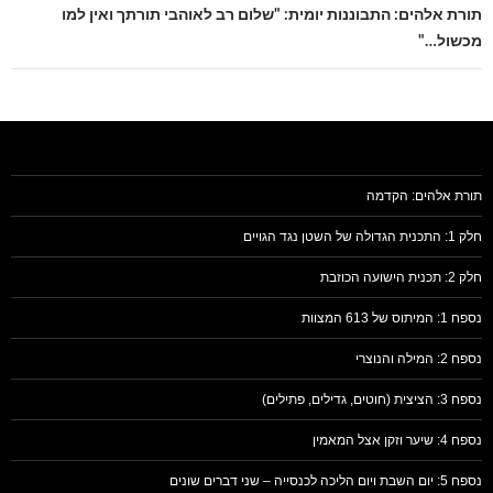
תורת אלהים: התבוננות יומית: "שלום רב לאוהבי תורתך ואין למו
מכשול…"
תורת אלהים: הקדמה
חלק 1: התכנית הגדולה של השטן נגד הגויים
חלק 2: תכנית הישועה הכוזבת
נספח 1: המיתוס של 613 המצוות
נספח 2: המילה והנוצרי
נספח 3: הציצית (חוטים, גדילים, פתילים)
נספח 4: שיער וזקן אצל המאמין
נספח 5: יום השבת ויום הליכה לכנסייה – שני דברים שונים