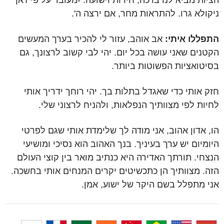
הציות מביא לנו ברכה, חירות וישועה. -מעובד על פי ז'אן
ניקולא גרו. להתראות מחר, אם ירצה ה'.
התפללו איתי:
אב אוהב, עזור לי להכיר בערך המעשים
הקטנים שאני עושה בכל יום. יהי לבי קשוב לרצונך, גם
בסיטואציות הפשוטות ביותר.
חזק אותי כדי שאגדל בתלות בך. יהי רוחך ידריך אותי
לחיות לפי מצוותיך הנפלאות, ולהניח לרצוני שלי.
הו, אדון אהוב, אני מודה לך שלימדת אותי שגם לפרטי
היומיום יש ערך בעיניך. בנך האהוב הוא נסיכי ומושיעי
הנצחי. תורתך האדירה היא כנתיב מואר בין קוצי העולם
הזה. מצוותיך הן כתכשיטים יקרים המנחים אותי בחשכה.
אני מתפלל בשם היקר של ישוע, אמן.