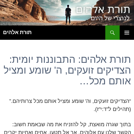
ח
תורת אלהים
לדלג
תפריט
לתוכן
ראשי
תורת אלהים: התבוננות יומית:
הצדיקים זועקים, ה' שומע ומציל
אותם מכל…
“הצדיקים זועקים, וה' שומע ומציל אותם מכל צרותיהם.”
(תהילים ל"ד:י"ז).
בתוך שגרה מואצת, קל להזניח את מה שבאמת חשוב:
הקשר שלנו עם אלוהים. אך אל תטעו, אחים ואחיות יקרים