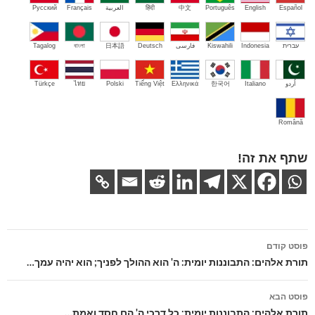
Español
English
Português
中文
हिंदी
العربية
Français
Русский
עברית
Indonesia
Kiswahili
فارسی
Deutsch
日本語
বাংলা
Tagalog
اُردو
Italiano
한국어
Ελληνικά
Tiếng Việt
Polski
ไทย
Türkçe
Română
שתף את זה!
ניווט
פוסט קודם
בפוסטים
תורת אלהים: התבוננות יומית: ה' הוא ההולך לפניך; הוא יהיה עמך…
פוסט הבא
תורת אלהים: התבוננות יומית: כל דרכי ה' הם חסד ואמת…