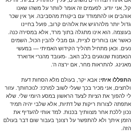
אם אתה רוצה חיים משתנים, עליך להתחיל בציות. זה לא
קל, אני יודע. לפעמים זה אומר לוותר על משהו שאנו
אוהבים או להתמודד עם ביקורת מהסביבה. אך אין שכר
גדול יותר מלהרגיש את אלוהים קרוב, פועל בחיינו
בעוצמה. הוא אינו מתגלה בתוך מרד, אלא במסירה כנה.
כאשר אנו בוחרים לציית, גם מבלי להבין הכול, השמים
נעים. וכאן מתחיל תהליך הקידוש האמיתי — במעשי
הנאמנות שנוגעים בלב האב. -מעובד מהנרי אדוארד
מאנינג. להתראות מחר, אם ירצה ה'.
התפללו איתי:
אבא יקר, בעולם מלא הסחות דעת
ולחצים, אני מכיר בכך שעלי לשוב למרכז: לנוכחותך. עזור
לי להפוך את הציות לצעד הראשון במסע היומי שלי. שלא
אתפתה לצורות ריקות של דתיות, אלא שלבי יהיה תמיד
נכון ללכת אחר מצוותיך בכנות. למד אותי להעדיף את
הזמן איתך ולא להתפשר על רצונך בעבור שום דבר בעולם
הזה.