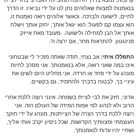
קרובות, נמצא בדרך הרחבה המובילה לאבדון. בחר לציית
בנאמנות למצוות שאלוהים נתן לנו על ידי נביאיו. זו הדרך
לחיים, לישועה ולברכה. וכאשר אלוהים רואה נאמנות זו,
הוא עצמו קם לפעול: הוא יגאל אותך, יחזק אותך וישלח
אותך אל הבן למחילה ולישועה. -מעובד מאת אייזק
פנינגטון. להתראות מחר, אם ירצה ה'.
התפללו איתי:
אב נצחי, תודה שאתה מזכיר לי שבטחוני
אינו במה שאני רואה, אלא בנאמנותך. אני מסרב לחיות
מונהג על ידי פחד או חרדה. אני מחליט היום לשים את
עיניי בך, לבטוח בדברך ולהתמיד, גם בקשיים.
אדוני, חזק את לבי לציית בשמחה. אינני רוצה ללכת אחרי
הרוב ולא לנהוג לפי אמות המידה של העולם הזה. אני
רוצה ללכת בדרך הצרה של הצייתנות, מונהג על ידי חוקך
העוצמתי ומצוותיך הקדושות. שכל ניסיון יקרב אותי אליך,
ושחיי יהיו עדות לנאמנותך.