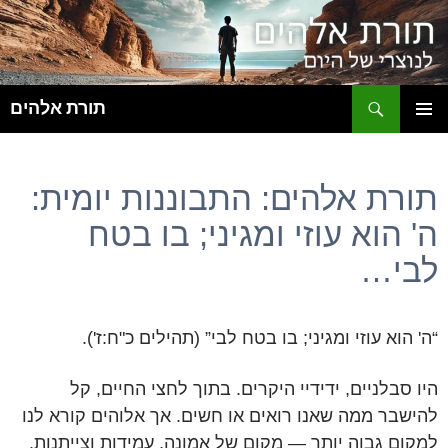
ח
תורת אלהים
לדלג
תפריט
לתוכן
ראשי
תורת אלהים: התבוננות יומית:
ה' הוא עוזי ומגיני; בו בטח
לבי…
“ה' הוא עוזי ומגיני; בו בטח לבי” (תהילים כ"ח:ז').
היו סבלניים, ידידיי היקרים. בתוך לחצי החיים, קל
להישבר ממה שאנו רואים או חשים. אך אלוהים קורא לנו
למקום גבוה יותר — מקום של אמונה, עמידות וצייתנות.