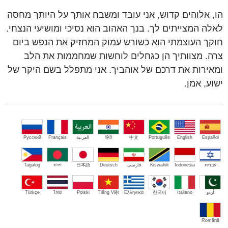
הו, אלוהים קדוש, אני עובד ומשבח אותך על היותך מחסה
לאלה המצייתים לך. בנך האהוב הוא נסיכי ומושיעי הנצחי.
חוקך העוצמתי הוא כשורש עמוק המחזיק את הנפש ביום
צרה. מצוותיך הן כגחלים לוחשות שמחממות את הלב
ומאירות את דרכם של אוהביך. אני מתפלל בשם היקר של
ישוע, אמן.
Español
English
Português
中文
हिंदी
العربية
Français
Русский
עברית
Indonesia
Kiswahili
فارسی
Deutsch
日本語
বাংলা
Tagalog
اُردو
Italiano
한국어
Ελληνικά
Tiếng Việt
Polski
ไทย
Türkçe
Română