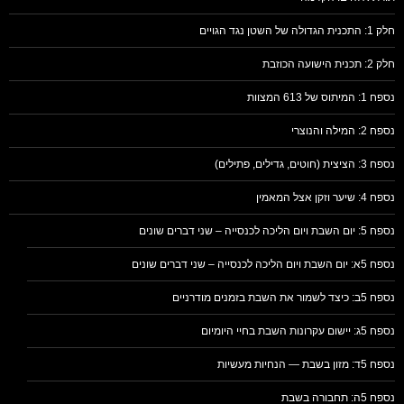
חלק 1: התכנית הגדולה של השטן נגד הגויים
חלק 2: תכנית הישועה הכוזבת
נספח 1: המיתוס של 613 המצוות
נספח 2: המילה והנוצרי
נספח 3: הציצית (חוטים, גדילים, פתילים)
נספח 4: שיער וזקן אצל המאמין
נספח 5: יום השבת ויום הליכה לכנסייה – שני דברים שונים
נספח 5א: יום השבת ויום הליכה לכנסייה – שני דברים שונים
נספח 5ב: כיצד לשמור את השבת בזמנים מודרניים
נספח 5ג: יישום עקרונות השבת בחיי היומיום
נספח 5ד: מזון בשבת — הנחיות מעשיות
נספח 5ה: תחבורה בשבת