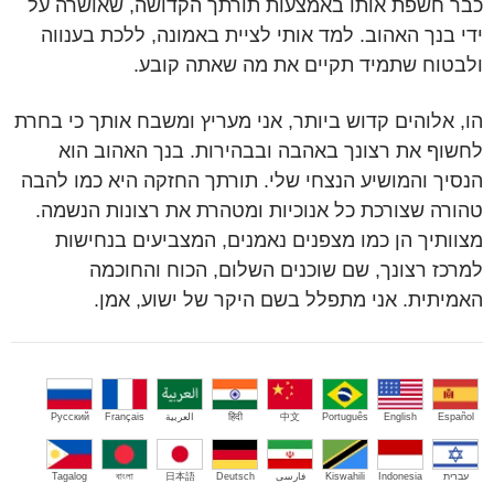
כבר חשפת אותו באמצעות תורתך הקדושה, שאושרה על
ידי בנך האהוב. למד אותי לציית באמונה, ללכת בענווה
ולבטוח שתמיד תקיים את מה שאתה קובע.
הו, אלוהים קדוש ביותר, אני מעריץ ומשבח אותך כי בחרת
לחשוף את רצונך באהבה ובבהירות. בנך האהוב הוא
הנסיך והמושיע הנצחי שלי. תורתך החזקה היא כמו להבה
טהורה שצורכת כל אנוכיות ומטהרת את רצונות הנשמה.
מצוותיך הן כמו מצפנים נאמנים, המצביעים בנחישות
למרכז רצונך, שם שוכנים השלום, הכוח והחוכמה
האמיתית. אני מתפלל בשם היקר של ישוע, אמן.
Español
English
Português
中文
हिंदी
العربية
Français
Русский
עברית
Indonesia
Kiswahili
فارسی
Deutsch
日本語
বাংলা
Tagalog