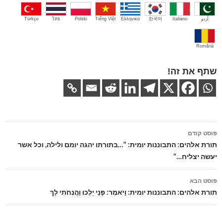
اُردو
Italiano
한국어
Ελληνικά
Tiếng Việt
Polski
ไทย
Türkçe
Română
שתף את זה!
ניווט
פוסט קודם
בפוסטים
תורת אלהים: התבוננות יומית: "…בתורתו יהגה יומם ולילה, וכל אשר
יעשה יצליח…"
פוסט הבא
תורת אלהים: התבוננות יומית: וַיֹּאמֶר: פָּנַי יֵלֵכוּ וַהֲנִחֹתִי לָךְ