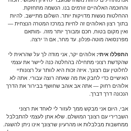
אנו מתחילים לחוות משהו שמעבר להיגיון האנושי: הכוח
והחוכמה האלוהיים זורמים בנו. הנשמה מתחזקת.
ההחלטות נעשות מדויקות יותר. השלום מתיישב. להיות
בתוך רצון האלוהים זה לחיות במרכז המטרה הנצחית —
ואין מקום בטוח, חכם ומבורך יותר מזה. -מותאם
מפרנסואה מוטה-פנלון. עד מחר, אם ה' ירצה.
התפללו איתי:
אלוהים יקר, אני מודה לך על שהראית לי
שהקדשת רצוני מתחילה בהחלטה כנה ליישר את עצמי
לחלוטין עם רצונך. איזה זכות היא לוותר על רצונותיי
האישיים כדי לחבק את מה שאתה רוצה עבורי. אתה לא
אלוהים רחוק — אתה אב אוהב שחושף בבירור את הדרך
הנכונה דרך דברך.
אבי, היום אני מבקש ממך לעזור לי לאחד את רצוני
השברירי עם רצונך המושלם. שלא אתן לעצמי להתבלבל
ממחשבות מבלבלות או מהרעיון שרצונך אינו ניתן להשגה.