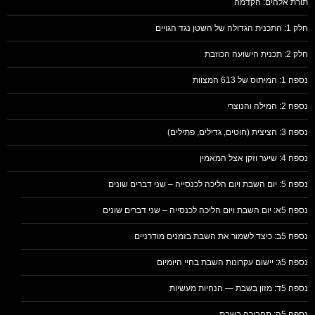
תורת אלהים: הקדמה
חלק 1: התכנית הגדולה של השטן נגד הגויים
חלק 2: תכנית הישועה הכוזבת
נספח 1: המיתוס של 613 המצוות
נספח 2: המילה והנוצרי
נספח 3: הציצית (חוטים, גדילים, פתילים)
נספח 4: שיער וזקן אצל המאמין
נספח 5: יום השבת ויום הליכה לכנסייה – שני דברים שונים
נספח 5א: יום השבת ויום הליכה לכנסייה – שני דברים שונים
נספח 5ב: כיצד לשמור את השבת בזמנים מודרניים
נספח 5ג: יישום עקרונות השבת בחיי היומיום
נספח 5ד: מזון בשבת — הנחיות מעשיות
נספח 5ה: תחבורה בשבת