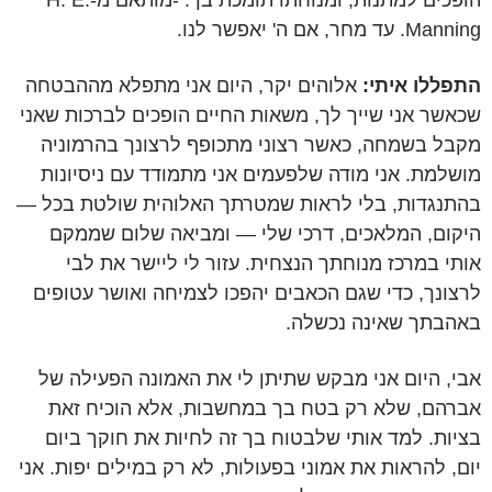
הופכים למתנות, ומנוחתו תומכת בך. -מותאם מ-H. E.
Manning. עד מחר, אם ה' יאפשר לנו.
התפללו איתי:
אלוהים יקר, היום אני מתפלא מההבטחה
שכאשר אני שייך לך, משאות החיים הופכים לברכות שאני
מקבל בשמחה, כאשר רצוני מתכופף לרצונך בהרמוניה
מושלמת. אני מודה שלפעמים אני מתמודד עם ניסיונות
בהתנגדות, בלי לראות שמטרתך האלוהית שולטת בכל —
היקום, המלאכים, דרכי שלי — ומביאה שלום שממקם
אותי במרכז מנוחתך הנצחית. עזור לי ליישר את לבי
לרצונך, כדי שגם הכאבים יהפכו לצמיחה ואושר עטופים
באהבתך שאינה נכשלה.
אבי, היום אני מבקש שתיתן לי את האמונה הפעילה של
אברהם, שלא רק בטח בך במחשבות, אלא הוכיח זאת
בציות. למד אותי שלבטוח בך זה לחיות את חוקך ביום
יום, להראות את אמוני בפעולות, לא רק במילים יפות. אני