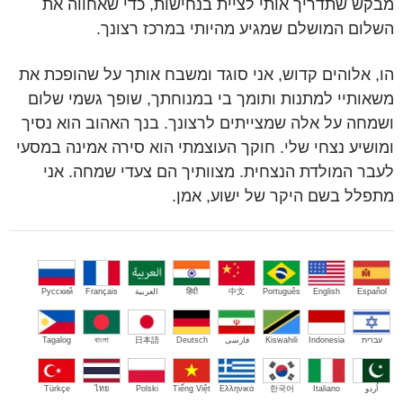
מבקש שתדריך אותי לציית בנחישות, כדי שאחווה את
השלום המושלם שמגיע מהיותי במרכז רצונך.
הו, אלוהים קדוש, אני סוגד ומשבח אותך על שהופכת את
משאותיי למתנות ותומך בי במנוחתך, שופך גשמי שלום
ושמחה על אלה שמצייתים לרצונך. בנך האהוב הוא נסיך
ומושיע נצחי שלי. חוקך העוצמתי הוא סירה אמינה במסעי
לעבר המולדת הנצחית. מצוותיך הם צעדי שמחה. אני
מתפלל בשם היקר של ישוע, אמן.
Español
English
Português
中文
हिंदी
العربية
Français
Русский
עברית
Indonesia
Kiswahili
فارسی
Deutsch
日本語
বাংলা
Tagalog
اُردو
Italiano
한국어
Ελληνικά
Tiếng Việt
Polski
ไทย
Türkçe