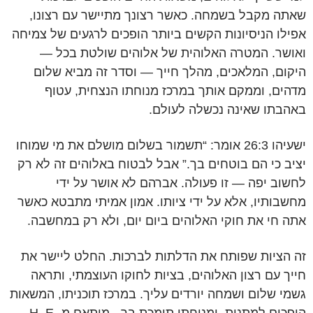
שאתה מקבל בשמחה. כאשר רצונך מתיישר עם רצונו,
אפילו הניסיונות הקשים ביותר הופכים לרגעים של צמיחה
ואושר. המטרה האלוהית של אלוהים שולטת בכל —
היקום, המלאכים, מהלך חייך — וסדר זה מביא שלום
מדהים, וממקם אותך במרכז מנוחתו הנצחית, עטוף
באהבתו שאינה נכשלה לעולם.
ישעיהו 26:3 אומר: “תשמור בשלום מושלם את מי שמוחו
יציב כי הם בוטחים בך.” אבל לבטוח באלוהים זה לא רק
לחשוב יפה — זו פעולה. אברהם לא אושר על ידי
מחשבותיו, אלא על ידי ציותו. אמון אמיתי מתבטא כאשר
אתה חי את חוקי האלוהים ביום יום, ולא רק במחשבה.
זה הציות שפותח את הדלתות לברכות. החלט ליישר את
חייך עם רצון האלוהים, בציות לחוקו העוצמתי, ותראה
גשמי שלום ושמחה יורדים עליך. במרכז תוכניתו, המשאות