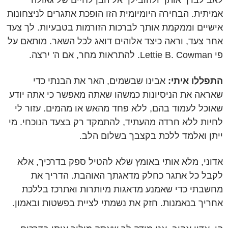
לאב לברך אותך ולהובילך אל הבן לחיים של גאולה
אמיתית. הבחירה היומיומית הזו הופכת אתגרים לניצחונות
אישיים וממקמת אותך לברכות הזורמות בטבעיות. לך צעד
אחר צעד, וראה כיצד אלוהים דואג לכל השאר. מותאם על
פי Lettie B. Cowman. להתראות מחר, אם ה' ירצה.
התפללו איתי:
אבינו שבשמים, האר את הבנתי כדי
שאראה את הניסיונות כמשהו שאתה מאפשר כי אתה יודע
שאוכל לעמוד בהם, ללא פחד מהאש או מהמים. עזור לי
לחיות ללא חרדה מהעתיד, להתמקד רק בצעד הנוכחי. מי
ייתן ואלמד ללכת בקצבך בשלום הלב.
אדוני, מלא אותי באומץ שלא להטיל ספק בדרכיך, אלא
לקבל כל אתגר כחלק מדאגתך האוהבת. הדריך את
מחשבתי כדי שאמנע מדאגות מיותרות ואתרכז בללכת
אחריך בנאמנות. חזק את נשמתי לציית בפשטות ובאמון.