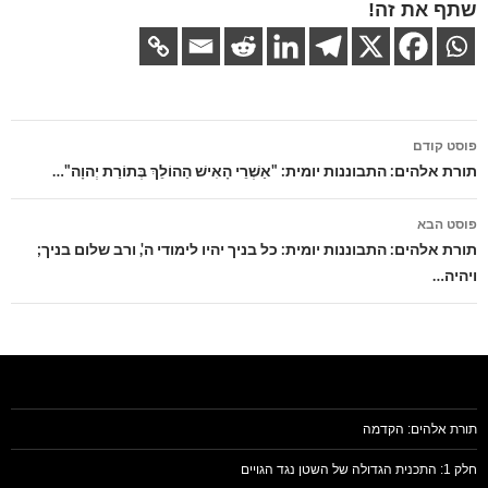
שתף את זה!
ניווט
פוסט קודם
בפוסטים
תורת אלהים: התבוננות יומית: "אַשְׁרֵי הָאִישׁ הַהוֹלֵךְ בְּתוֹרַת יְהוָה"…
פוסט הבא
תורת אלהים: התבוננות יומית: כל בניך יהיו לימודי ה', ורב שלום בניך;
ויהיה…
תורת אלהים: הקדמה
חלק 1: התכנית הגדולה של השטן נגד הגויים