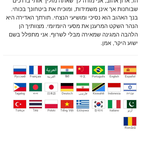
הו, אדון אהוב, אני מודה לך שאתה מוליך אותי בדרכים
שבוחנות אך אינן משמידות, ומוכיח את ביטחונך בכוחי.
בנך האהוב הוא נסיכי ומושיעי הנצחי. תורתך האדירה היא
הנהר השקט המרענן את מסעי היומיומי. מצוותיך הן
הלהבה המגינה שמאירה מבלי לשרוף. אני מתפלל בשם
ישוע היקר, אמן.
Español
English
Português
中文
हिंदी
العربية
Français
Русский
עברית
Indonesia
Kiswahili
فارسی
Deutsch
日本語
বাংলা
Tagalog
اُردو
Italiano
한국어
Ελληνικά
Tiếng Việt
Polski
ไทย
Türkçe
Română