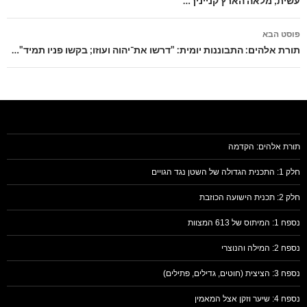
עשית; מלאה הארץ קנייניך…"
פוסט הבא
תורת אלהים: התבוננות יומית: "דרשו את־יהוה ועוזו; בקשו פניו תמיד"…
תורת אלהים: הקדמה
חלק 1: התכנית הגדולה של השטן נגד הגויים
חלק 2: תכנית הישועה הכוזבת
נספח 1: המיתוס של 613 המצוות
נספח 2: המילה והנוצרי
נספח 3: הציצית (חוטים, גדילים, פתילים)
נספח 4: שיער וזקן אצל המאמין