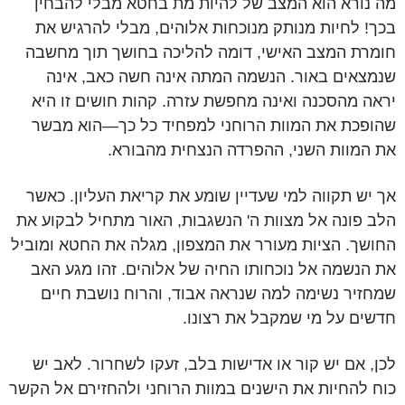
מה נורא הוא המצב של להיות מת בחטא מבלי להבחין
בכך! לחיות מנותק מנוכחות אלוהים, מבלי להרגיש את
חומרת המצב האישי, דומה להליכה בחושך תוך מחשבה
שנמצאים באור. הנשמה המתה אינה חשה כאב, אינה
יראה מהסכנה ואינה מחפשת עזרה. קהות חושים זו היא
שהופכת את המוות הרוחני למפחיד כל כך—הוא מבשר
את המוות השני, ההפרדה הנצחית מהבורא.
אך יש תקווה למי שעדיין שומע את קריאת העליון. כאשר
הלב פונה אל מצוות ה' הנשגבות, האור מתחיל לבקוע את
החושך. הציות מעורר את המצפון, מגלה את החטא ומוביל
את הנשמה אל נוכחותו החיה של אלוהים. זהו מגע האב
שמחזיר נשימה למה שנראה אבוד, והרוח נושבת חיים
חדשים על מי שמקבל את רצונו.
לכן, אם יש קור או אדישות בלב, זעקו לשחרור. לאב יש
כוח להחיות את הישנים במוות הרוחני ולהחזירם אל הקשר