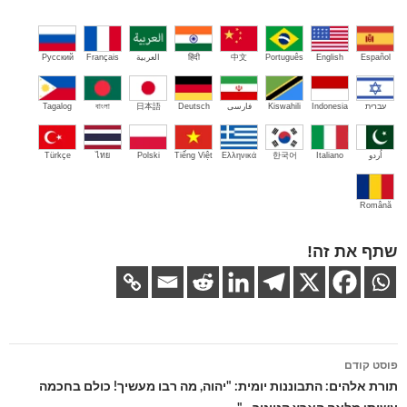
Español
English
Português
中文
हिंदी
العربية
Français
Русский
עברית
Indonesia
Kiswahili
فارسی
Deutsch
日本語
বাংলা
Tagalog
اُردو
Italiano
한국어
Ελληνικά
Tiếng Việt
Polski
ไทย
Türkçe
Română
שתף את זה!
ניווט
פוסט קודם
בפוסטים
תורת אלהים: התבוננות יומית: "יהוה, מה רבו מעשיך! כולם בחכמה