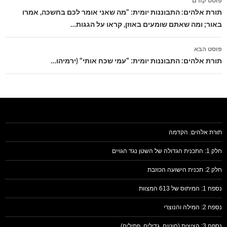
פוסט קודם
בפוסטים
תורת אלהים: התבוננות יומית: "מה שאני אומר לכם בחשכה, אמרו
באור; ומה שאתם שומעים באוזן, קראו על הגגות…
פוסט הבא
תורת אלהים: התבוננות יומית: "עמי שכח אותי" (ירמיהו…
תורת אלהים: הקדמה
חלק 1: התכנית הגדולה של השטן נגד הגויים
חלק 2: תכנית הישועה הכוזבת
נספח 1: המיתוס של 613 המצוות
נספח 2: המילה והנוצרי
נספח 3: הציצית (חוטים, גדילים, פתילים)