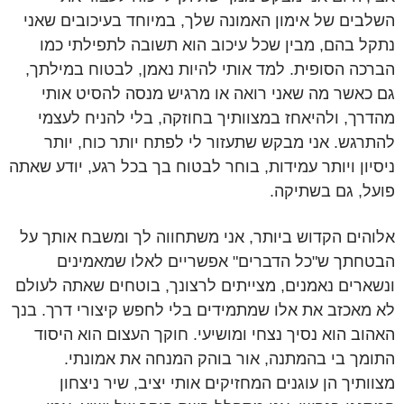
השלבים של אימון האמונה שלך, במיוחד בעיכובים שאני
נתקל בהם, מבין שכל עיכוב הוא תשובה לתפילתי כמו
הברכה הסופית. למד אותי להיות נאמן, לבטוח במילתך,
גם כאשר מה שאני רואה או מרגיש מנסה להסיט אותי
מהדרך, ולהיאחז במצוותיך בחוזקה, בלי להניח לעצמי
להתרגש. אני מבקש שתעזור לי לפתח יותר כוח, יותר
ניסיון ויותר עמידות, בוחר לבטוח בך בכל רגע, יודע שאתה
פועל, גם בשתיקה.
אלוהים הקדוש ביותר, אני משתחווה לך ומשבח אותך על
הבטחתך ש"כל הדברים" אפשריים לאלו שמאמינים
ונשארים נאמנים, מצייתים לרצונך, בוטחים שאתה לעולם
לא מאכזב את אלו שמתמידים בלי לחפש קיצורי דרך. בנך
האהוב הוא נסיך נצחי ומושיעי. חוקך העצום הוא היסוד
התומך בי בהמתנה, אור בוהק המנחה את אמונתי.
מצוותיך הן עוגנים המחזיקים אותי יציב, שיר ניצחון