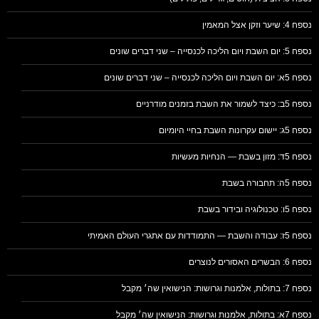
נספח 4: שיער וזקן אצל המאמין
נספח 5: יום השבת ויום הליכה לכנסייה – שני דברים שונים
נספח 5א: יום השבת ויום הליכה לכנסייה – שני דברים שונים
נספח 5ב: כיצד לשמור את השבת בזמנים מודרניים
נספח 5ג: יישום עקרונות השבת בחיי היומיום
נספח 5ד: מזון בשבת — הנחיות מעשיות
נספח 5ה: תחבורה בשבת
נספח 5ו: טכנולוגיה ובידור בשבת
נספח 5ז: עבודה והשבת — התמודדות עם אתגרי העולם האמיתי
נספח 6: הבשרים האסורים לנוצרים
נספח 7: בתולות, אלמנות וגרושות: הנישואין שה׳ מקבל
נספח 7א: בתולות, אלמנות וגרושות: הנישואין שה׳ מקבל