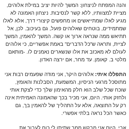
והנה המפתח לניצחון: המשך להיות יציב במילת אלוהים,
מציית למצוותיו, ללא קשר לנסיבות. ניצחון האמונה לא
מגיע לאלו שמתייאשים או מחפשים קיצורי דרך, אלא לאלו
שמתמידים, בוטחים שאלוהים פועל, גם בעיכוב. לכן, אל
תתיאש ממה שנראה ארוך או קשה. המשך להאמין, המשך
לציית, ותראה ש"כל הדברים" באמת אפשריים, כי אלוהים
לעולם לא מאכזב את אלו שנשארים נאמנים לו. -מותאם
מלטי ב. קאומן. עד מחר, אם ירצה האדון.
התפללו איתי:
אלוהים היקר, אני מודה שפעמים רבות אני
מתוסכל מרגעי הניסיון, המשמעת, הסבלנות והאומץ,
שוכח שכל שלב הוא חלק מהאימון שלך כדי לצקת אותי
ולחזק אותי. היום, אני מכיר בכך שהאמונה האמיתית אינה
רק על התוצאה, אלא על התהליך של להאמין בך, גם
כאשר הכל נראה בלתי אפשרי.
אבי, היום אני מבקש ממך שתיתן לי כוח לעבור את