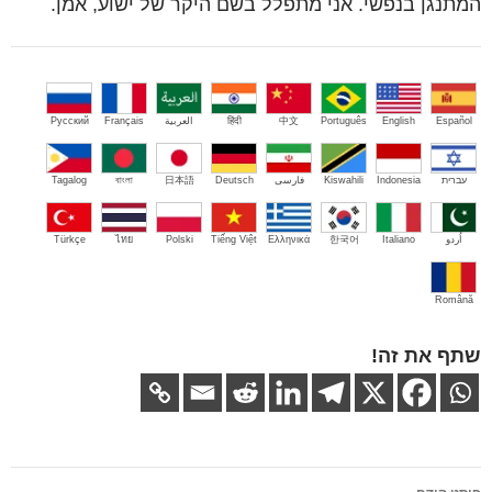
המתנגן בנפשי. אני מתפלל בשם היקר של ישוע, אמן.
Español
English
Português
中文
हिंदी
العربية
Français
Русский
עברית
Indonesia
Kiswahili
فارسی
Deutsch
日本語
বাংলা
Tagalog
اُردو
Italiano
한국어
Ελληνικά
Tiếng Việt
Polski
ไทย
Türkçe
Română
שתף את זה!
ניווט