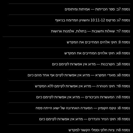
נספח 7ב: ספר הכריתות — אמיתות ומיתוסים
נספח 7ג: מרקוס 10:11-12 והשוויון המדומה בניאוף
נספח 7ד: שאלות ותשובות — בתולות, אלמנות וגרושות
נספח 8: חוקי אלהים המחייבים את המקדש
נספח 8א: חוקי אלהים המחייבים את המקדש
נספח 8ב: הקורבנות — מדוע אין אפשרות לקיימם כיום
נספח 8ג: מועדי המקרא — מדוע אין אפשרות לקיים אף אחד מהם כיום
נספח 8ד: חוקי הטהרה — מדוע אין אפשרות לקיימם ללא המקדש
נספח 8ה: המעשרות והביכורים — מדוע אין אפשרות לקיימם כיום
נספח 8ו: טקס הקומיון — הסעודה האחרונה של ישוע הייתה פסח
נספח 8ז: חוקי הנזיר והנדרים — מדוע אין אפשרות לקיימם כיום
נספח 8ח: ציות חלקי וסמלי הקשור למקדש