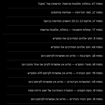
נספח 7א: בתולות, אלמנות וגרושות: הנישואין שה׳ מקבל
נספח 7ב: ספר הכריתות — אמיתות ומיתוסים
נספח 7ג: מרקוס 10:11-12 והשוויון המדומה בניאוף
נספח 7ד: שאלות ותשובות — בתולות, אלמנות וגרושות
נספח 8: חוקי אלהים המחייבים את המקדש
נספח 8א: חוקי אלהים המחייבים את המקדש
נספח 8ב: הקורבנות — מדוע אין אפשרות לקיימם כיום
נספח 8ג: מועדי המקרא — מדוע אין אפשרות לקיים אף אחד מהם כיום
נספח 8ד: חוקי הטהרה — מדוע אין אפשרות לקיימם ללא המקדש
נספח 8ה: המעשרות והביכורים — מדוע אין אפשרות לקיימם כיום
נספח 8ו: טקס הקומיון — הסעודה האחרונה של ישוע הייתה פסח
נספח 8ז: חוקי הנזיר והנדרים — מדוע אין אפשרות לקיימם כיום