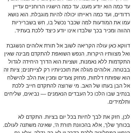
עד כמה הוא יודע מעט, עד כמה הישגיו הרוחניים עדיין
רדודים, ועד כמה ראייתו יכולה להיות מוגבלת. הוא נושא
עמו את המודעות למה שכבר נכשל בו, חש בשבריריות
ההווה ומכיר בכך שלבדו אינו יודע כיצד ללכת בעתיד.
דווקא כאן עולה הקריאה לשוב אל תורת אלוהים הנשגבת
ואל מצוותיו היקרות. הנפש השואפת להתקדם מבינה שאין
התקדמות ללא נאמנות, ושציות הוא הדרך היחידה לגדול
בבטחה. אלוהים מגלה את תוכניותיו רק לצייתנים; ציות זה
הוא שפותח דלתות, מחזק צעדים ומכין את הלב להישלח
אל הבן בעתו של האב. מי שרוצה להתקדם חייב ללכת
בנתיב שבו הלכו כל העבדים הנאמנים — נביאים, שליחים
ותלמידים.
לכן, חזק את לבך לחיות בכל יום בציות. התקדם לא
בכוחך שלך, אלא בהכוונת תורת ה', שאינה משתנה לעולם.