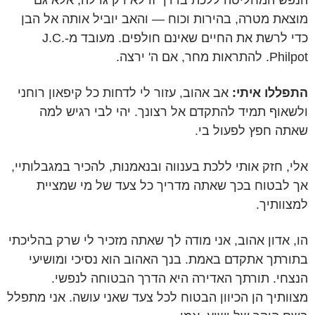
הנפש המחליטה ללכת בדרך זו לא רק גדלה, אלא גם
מוצאת מטרה, בהירות וכוח — והאב יוביל אותה אל הבן
כדי לרשת את החיים שאינם חולפים. מעובד מ-J.C.
Philpot. להתראות מחר, אם ה' ירצה.
התפללו איתי:
אב אהוב, עזור לי לדחות כל קיפאון רוחני
ולשאוף תמיד להתקדם אל רצונך. יהי לבי רגיש למה
שאתה חפץ לפעול בי.
אלי, חזק אותי ללכת בענווה ובנאמנות, להכיר במגבלותיי,
אך לבטוח בכך שאתה מדריך כל צעד של מי שמציית
למצוותיך.
הו, אדון אהוב, אני מודה לך שאתה מזכיר לי שרק בהליכתי
בתורתך אתקדם באמת. בנך האהוב הוא נסיכי ומושיעי
הנצחי. תורתך האדירה היא הדרך הבטוחה לנפשי.
מצוותיך הן הכיוון הבטוח לכל צעד שאני עושה. אני מתפלל