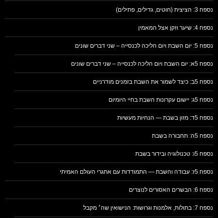
נספח 3: הציצית (חוטים, גדילים, פתילים)
נספח 4: שיער וזקן אצל המאמין
נספח 5: יום השבת ויום הליכה לכנסייה – שני דברים שונים
נספח 5א: יום השבת ויום הליכה לכנסייה – שני דברים שונים
נספח 5ב: כיצד לשמור את השבת בזמנים מודרניים
נספח 5ג: יישום עקרונות השבת בחיי היומיום
נספח 5ד: מזון בשבת — הנחיות מעשיות
נספח 5ה: תחבורה בשבת
נספח 5ו: טכנולוגיה ובידור בשבת
נספח 5ז: עבודה והשבת — התמודדות עם אתגרי העולם האמיתי
נספח 6: הבשרים האסורים לנוצרים
נספח 7: בתולות, אלמנות וגרושות: הנישואין שה׳ מקבל