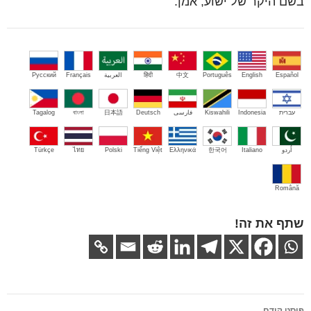
בשם היקר של ישוע, אמן.
Español
English
Português
中文
हिंदी
العربية
Français
Русский
עברית
Indonesia
Kiswahili
فارسی
Deutsch
日本語
বাংলা
Tagalog
اُردو
Italiano
한국어
Ελληνικά
Tiếng Việt
Polski
ไทย
Türkçe
Română
שתף את זה!
ניווט
פוסט קודם