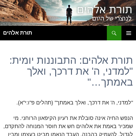
ח
תורת אלהים
לדלג
תפריט
לתוכן
ראשי
תורת אלהים: התבוננות יומית:
"למדני, ה' את דרכך, ואלך
באמתך…"
"למדני, ה' את דרכך, ואלך באמתך" (תהלים פ"ו:י"א).
הנפש החיה אינה סובלת את רעיון הקיפאון הרוחני. מי
שמכיר באמת את אלוהים חש את חוסר המנוחה להתקדם,
לגדול, להעמיק בהבנה. העבד הנאמן מביט בעצמו ומבין