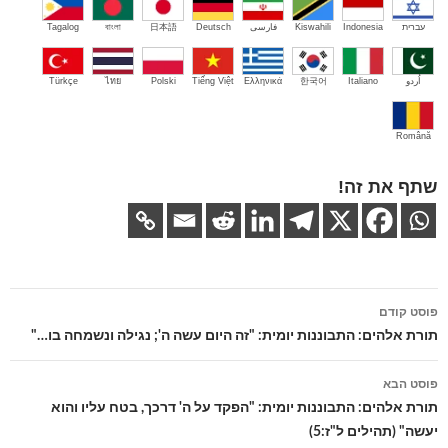
עברית
Indonesia
Kiswahili
فارسی
Deutsch
日本語
বাংলা
Tagalog
اُردو
Italiano
한국어
Ελληνικά
Tiếng Việt
Polski
ไทย
Türkçe
Română
שתף את זה!
ניווט
פוסט קודם
בפוסטים
תורת אלהים: התבוננות יומית: "זה היום עשה ה'; נגילה ונשמחה בו…"
פוסט הבא
תורת אלהים: התבוננות יומית: "הפקד על ה' דרכך, בטח עליו והוא
יעשה" (תהילים ל"ז:5)