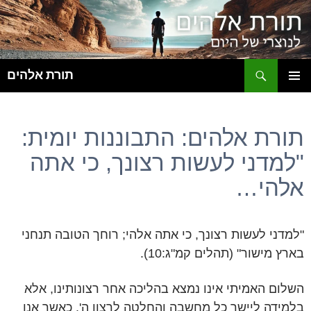
ח
תורת אלהים
לדלג
תפריט
לתוכן
ראשי
תורת אלהים: התבוננות יומית:
"למדני לעשות רצונך, כי אתה
אלהי…
"למדני לעשות רצונך, כי אתה אלהי; רוחך הטובה תנחני
בארץ מישור" (תהלים קמ"ג:10).
השלום האמיתי אינו נמצא בהליכה אחר רצונותינו, אלא
בלמידה ליישר כל מחשבה והחלטה לרצון ה'. כאשר אנו