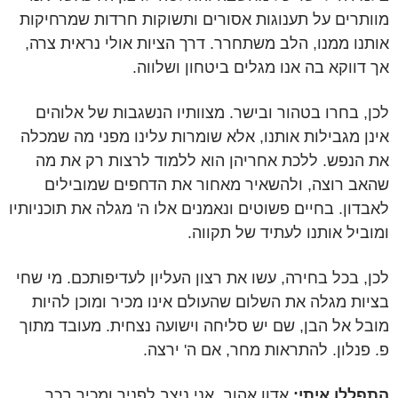
מוותרים על תענוגות אסורים ותשוקות חרדות שמרחיקות
אותנו ממנו, הלב משתחרר. דרך הציות אולי נראית צרה,
אך דווקא בה אנו מגלים ביטחון ושלווה.
לכן, בחרו בטהור ובישר. מצוותיו הנשגבות של אלוהים
אינן מגבילות אותנו, אלא שומרות עלינו מפני מה שמכלה
את הנפש. ללכת אחריהן הוא ללמוד לרצות רק את מה
שהאב רוצה, ולהשאיר מאחור את הדחפים שמובילים
לאבדון. בחיים פשוטים ונאמנים אלו ה' מגלה את תוכניותיו
ומוביל אותנו לעתיד של תקווה.
לכן, בכל בחירה, עשו את רצון העליון לעדיפותכם. מי שחי
בציות מגלה את השלום שהעולם אינו מכיר ומוכן להיות
מובל אל הבן, שם יש סליחה וישועה נצחית. מעובד מתוך
פ. פנלון. להתראות מחר, אם ה' ירצה.
התפללו איתי:
אדון אהוב, אני ניצב לפניך ומכיר בכך