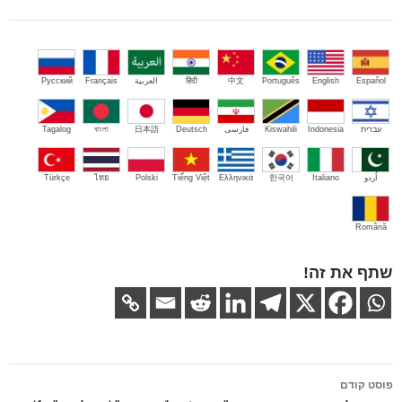
Español
English
Português
中文
हिंदी
العربية
Français
Русский
עברית
Indonesia
Kiswahili
فارسی
Deutsch
日本語
বাংলা
Tagalog
اُردو
Italiano
한국어
Ελληνικά
Tiếng Việt
Polski
ไทย
Türkçe
Română
שתף את זה!
ניווט
פוסט קודם