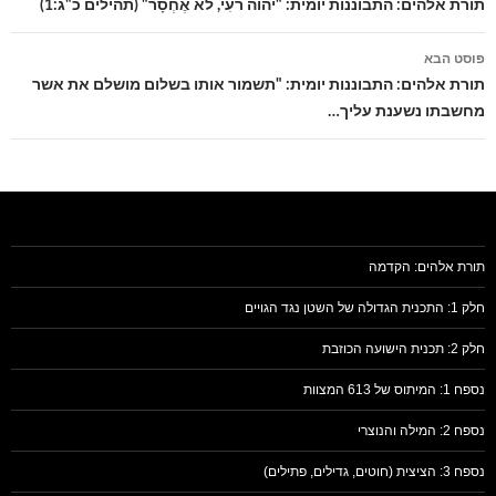
בפוסטים
תורת אלהים: התבוננות יומית: "יהוה רֹעִי, לֹא אֶחְסָר" (תהילים כ"ג:1)
פוסט הבא
תורת אלהים: התבוננות יומית: "תשמור אותו בשלום מושלם את אשר
מחשבתו נשענת עליך…
תורת אלהים: הקדמה
חלק 1: התכנית הגדולה של השטן נגד הגויים
חלק 2: תכנית הישועה הכוזבת
נספח 1: המיתוס של 613 המצוות
נספח 2: המילה והנוצרי
נספח 3: הציצית (חוטים, גדילים, פתילים)