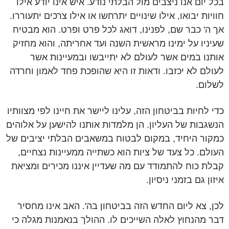
בכל יום אנו ניצבים מול הבלתי נודע. איש אינו יודע אילו
חוויות יבואו, אילו שינויים יתרחשו או אילו צרכים יתעוררו.
אך ה' כבר שם, לפנינו, דואג לכל פרט ופרט. הוא מבטיח
שעיניו על ימינו מראשית השנה ועד אחריתה, והוא מחזיק
אותנו במים אשר לעולם לא יתייבשו ובמעיינות אשר
לעולם לא יכזבו. ודאות זו היא שהופכת פחד לאמון וחרדה
לשלום.
כדי לחיות בביטחון הזה, עלינו ליישר את חיינו לפי מצוותיו
הנשגבות של העליון. הן מלמדות אותנו להישען על אלוהים
כמקור היחיד, במקום לבטוח במשאבים הבלתי יציבים של
העולם. כל צעד של ציות הוא כשתייה ממעיינות נצחיים,
קבלת כוח להתמודד עם מה שעדיין איננו מכירים ומציאת
איזון גם בזמני ניסיון.
לכן, צא ליום החדש הזה בביטחון בה'. האב אינו מחסיר
דבר מהנחוץ לאלה השייכים לו. ההולך בנאמנות מגלה כי