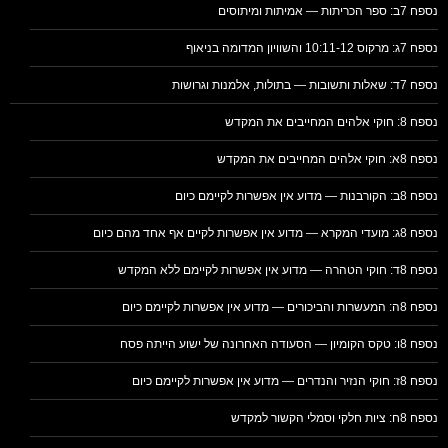
נספח 7ב: ספר הכריתות — אמיתות ומיתוסים
נספח 7ג: מרקוס 10:11-12 והשוויון המדומה בניאוף
נספח 7ד: שאלות ותשובות — בתולות, אלמנות וגרושות
נספח 8: חוקי אלהים המחייבים את המקדש
נספח 8א: חוקי אלהים המחייבים את המקדש
נספח 8ב: הקורבנות — מדוע אין אפשרות לקיימם כיום
נספח 8ג: מועדי המקרא — מדוע אין אפשרות לקיים אף אחד מהם כיום
נספח 8ד: חוקי הטהרה — מדוע אין אפשרות לקיימם ללא המקדש
נספח 8ה: המעשרות והביכורים — מדוע אין אפשרות לקיימם כיום
נספח 8ו: טקס הקומיון — הסעודה האחרונה של ישוע הייתה פסח
נספח 8ז: חוקי הנזיר והנדרים — מדוע אין אפשרות לקיימם כיום
נספח 8ח: ציות חלקי וסמלי הקשור למקדש