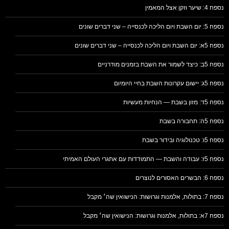
נספח 4: שיער וזקן אצל המאמין
נספח 5: יום השבת ויום הליכה לכנסייה – שני דברים שונים
נספח 5א: יום השבת ויום הליכה לכנסייה – שני דברים שונים
נספח 5ב: כיצד לשמור את השבת בזמנים מודרניים
נספח 5ג: יישום עקרונות השבת בחיי היומיום
נספח 5ד: מזון בשבת — הנחיות מעשיות
נספח 5ה: תחבורה בשבת
נספח 5ו: טכנולוגיה ובידור בשבת
נספח 5ז: עבודה והשבת — התמודדות עם אתגרי העולם האמיתי
נספח 6: הבשרים האסורים לנוצרים
נספח 7: בתולות, אלמנות וגרושות: הנישואין שה׳ מקבל
נספח 7א: בתולות, אלמנות וגרושות: הנישואין שה׳ מקבל