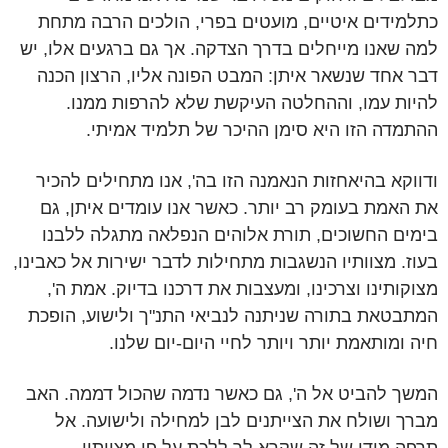
כתלמידים איטיים, מועטים בפרי, הולכים הרבה מתחת
למה שאנו מייחלים בדרך הצדקה. אך גם ברגעים אלו, יש
דבר אחד שנשאר איתן: המבט הפונה אליו, הרצון הכנה
להיות עמו, וההחלטה העיקשת שלא להרפות ממנו.
ההתמדה הזו היא סימן ההיכר של תלמיד אמיתי.
ודווקא בהיאחזות הנאמנה הזו בה', אנו מתחילים להכיר
את האמת בעומק רב יותר. כאשר אנו עומדים איתן, גם
בימים החשוכים, תורת אלוהים הנפלאה מתגלה ללבנו
בעוז. מצוותיו הנשגבות מתחילות לדבר ישירות אל כאבינו,
מצוקותינו וצרכינו, ומעצבות את דרכנו בדיוק. אמת ה',
המתבטאת בתורה שניתנה לנביאי התנ"ך ולישוע, הופכת
חיה ומותאמת יותר ויותר לחיי היום-יום שלנו.
המשך להביט אל ה', גם כאשר נדמה שהכול דממה. האב
מברך ושולח את הצייתנים לבן למחילה ולישועה. אל