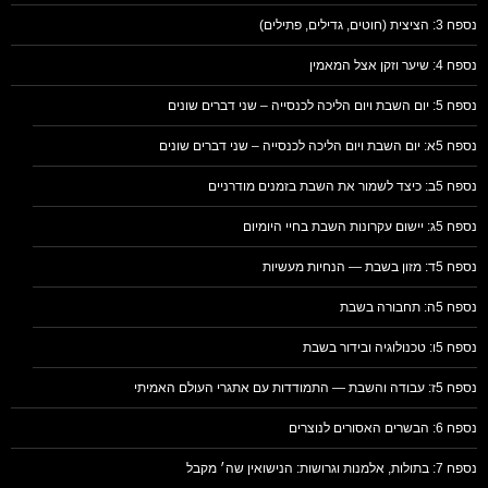
נספח 3: הציצית (חוטים, גדילים, פתילים)
נספח 4: שיער וזקן אצל המאמין
נספח 5: יום השבת ויום הליכה לכנסייה – שני דברים שונים
נספח 5א: יום השבת ויום הליכה לכנסייה – שני דברים שונים
נספח 5ב: כיצד לשמור את השבת בזמנים מודרניים
נספח 5ג: יישום עקרונות השבת בחיי היומיום
נספח 5ד: מזון בשבת — הנחיות מעשיות
נספח 5ה: תחבורה בשבת
נספח 5ו: טכנולוגיה ובידור בשבת
נספח 5ז: עבודה והשבת — התמודדות עם אתגרי העולם האמיתי
נספח 6: הבשרים האסורים לנוצרים
נספח 7: בתולות, אלמנות וגרושות: הנישואין שה׳ מקבל