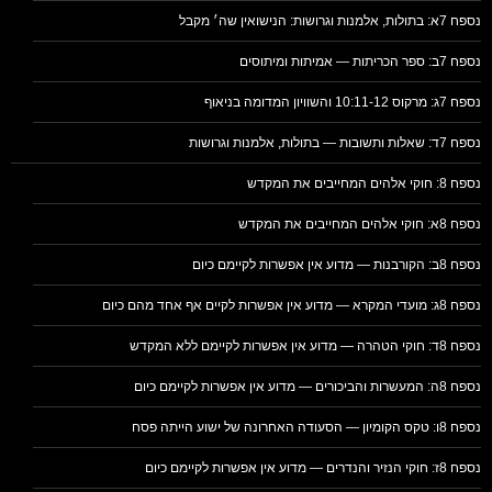
נספח 7א: בתולות, אלמנות וגרושות: הנישואין שה׳ מקבל
נספח 7ב: ספר הכריתות — אמיתות ומיתוסים
נספח 7ג: מרקוס 10:11-12 והשוויון המדומה בניאוף
נספח 7ד: שאלות ותשובות — בתולות, אלמנות וגרושות
נספח 8: חוקי אלהים המחייבים את המקדש
נספח 8א: חוקי אלהים המחייבים את המקדש
נספח 8ב: הקורבנות — מדוע אין אפשרות לקיימם כיום
נספח 8ג: מועדי המקרא — מדוע אין אפשרות לקיים אף אחד מהם כיום
נספח 8ד: חוקי הטהרה — מדוע אין אפשרות לקיימם ללא המקדש
נספח 8ה: המעשרות והביכורים — מדוע אין אפשרות לקיימם כיום
נספח 8ו: טקס הקומיון — הסעודה האחרונה של ישוע הייתה פסח
נספח 8ז: חוקי הנזיר והנדרים — מדוע אין אפשרות לקיימם כיום