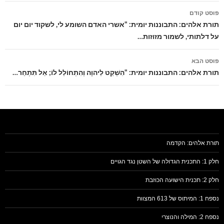
ניווט
פוסט קודם
בפוסטים
תורת אלהים: התבוננות יומית: "אשרי האדם השומע לי, לשקוד יום יום
על דלתותי, לשמור מזוזות…
פוסט הבא
תורת אלהים: התבוננות יומית: "הִשְׁקֵט לַיהוָה וְהִתְחוֹלֵל לוֹ; אַל תִּתְחַר…
תורת אלהים: הקדמה
חלק 1: התכנית הגדולה של השטן נגד הגויים
חלק 2: תכנית הישועה הכוזבת
נספח 1: המיתוס של 613 המצוות
נספח 2: המילה והנוצרי