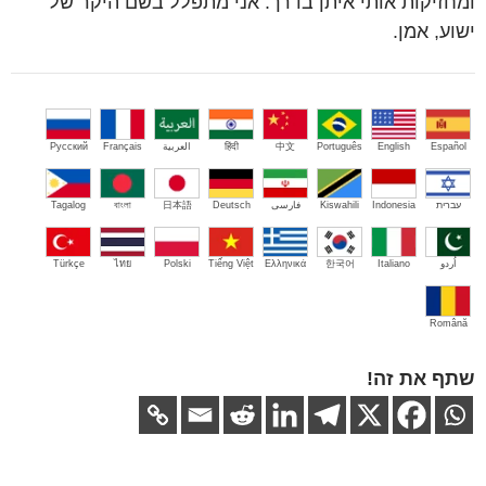
ומחזיקות אותי איתן בדרך. אני מתפלל בשם היקר של
ישוע, אמן.
Español
English
Português
中文
हिंदी
العربية
Français
Русский
עברית
Indonesia
Kiswahili
فارسی
Deutsch
日本語
বাংলা
Tagalog
اُردو
Italiano
한국어
Ελληνικά
Tiếng Việt
Polski
ไทย
Türkçe
Română
שתף את זה!