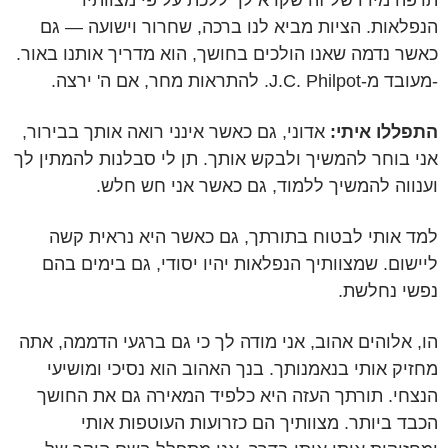
תרפה מידו של זה שקרא לך ללכת על פי מצוותיו
הנפלאות. הציות מביא לנו ברכה, שחרור וישועה — גם
כאשר נדמה שאנו הולכים בחושך, הוא מדריך אותנו באור.
-מעובד מ-J.C. Philpot. להתראות מחר, אם ה' ירצה.
התפללו איתי:
אדוני, גם כאשר אינני רואה אותך בבירור,
אני בוחר להמשיך ולבקש אותך. תן לי סבלנות להמתין לך
וענווה להמשיך ללמוד, גם כאשר אני חש חלש.
למד אותי לבטוח בתורתך, גם כאשר היא נראית קשה
ליישום. שמצוותיך הנפלאות יהיו יסודי, גם בימים בהם
נפשי נחלשת.
הו, אלוהים אהוב, אני מודה לך כי גם ברגעי הדממה, אתה
מחזיק אותי בנאמנותך. בנך האהוב הוא נסיכי ומושיעי
הנצחי. תורתך העזה היא כלפיד המאירה גם את החושך
הכבד ביותר. מצוותיך הם כזרועות העוטפות אותי