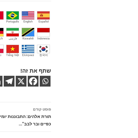
Português
English
Español
Indonesia
Kiswahili
فارسی
ch
i
Tiếng Việt
Ελληνικά
한국어
שתף את זה!
ניווט
פוסט קודם
בפוסטים
תורת אלהים: התבוננות יומית
כפיים ובר לבב"…