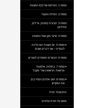
נספח 1: המיתוס של 613 המצוות
נספח 2: המילה והנוצרי
נספח 3: הציצית (חוטים, גדילים,
פתילים)
נספח 4: שיער וזקן אצל המאמין
נספח 5: יום השבת ויום הליכה
לכנסייה – שני דברים שונים
נספח 6: הבשרים האסורים לנוצרים
נספח 7: בתולות, אלמנות
וגרושות: הנישואין שה׳ מקבל
נספח 8: חוקי אלהים המחייבים
את המקדש
התבוננות יומית
פוסט על תורת אלוהים