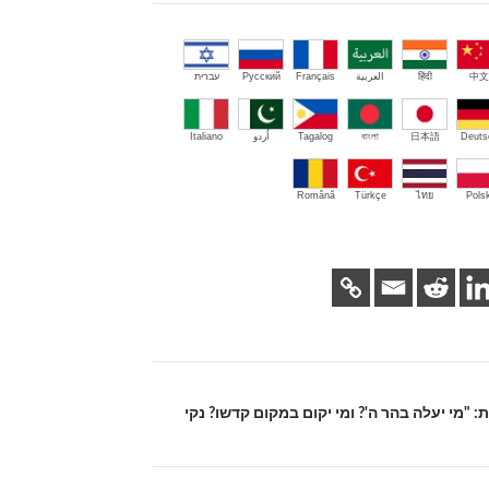
中文
हिंदी
العربية
Français
Русский
עברית
Deuts
日本語
বাংলা
Tagalog
اُردو
Italiano
Română
Türkçe
ไทย
Polsk
: "מי יעלה בהר ה'? ומי יקום במקום קדשו? נקי