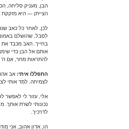
הבן, מעניק סליחה, הכו
הצייתן — היא מזקקת א
לכן, לאחר כל כאב שנ
לסבל, שהושלם באמונה,
בחייך. האב מכבד את ה
להתראות מחר, אם ה' י
התפללו איתי:
אב אהוב
לצמיחה. למד אותי לצ
אלי, עזור לי לאפשר ל
נכונותי לשרת אותך. מי 
לדרכיך.
הו, אדון אהוב, אני מו