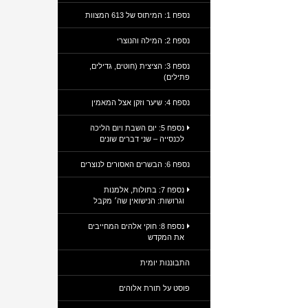
נספח 1: המיתוס של 613 המצוות
נספח 2: המילה והנוצרי
נספח 3: הציצית (חוטים, גדילים,
פתילים)
נספח 4: שיער וזקן אצל המאמין
נספח 5: יום השבת ויום הליכה
לכנסייה – שני דברים שונים
נספח 6: הבשרים האסורים לנוצרים
נספח 7: בתולות, אלמנות
וגרושות: הנישואין שה׳ מקבל
נספח 8: חוקי אלהים המחייבים
את המקדש
התבוננות יומית
פוסט על תורת אלוהים