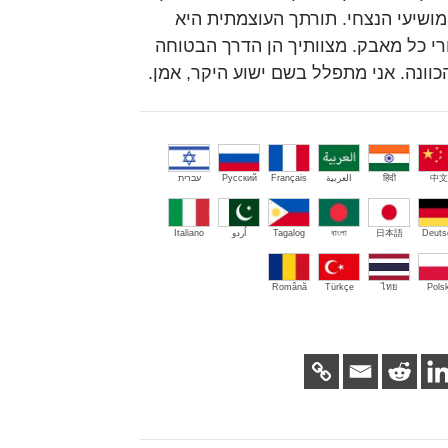
מושיעי הנצחי. תורתך העוצמתית היא
י כל מאבק. מצוותיך הן הדרך הבטוחה
כוונה. אני מתפלל בשם ישוע היקר, אמן.
中文
हिंदी
العربية
Français
Русский
עברית
Deuts
日本語
বাংলা
Tagalog
اُردو
Italiano
Română
Türkçe
ไทย
Polsk