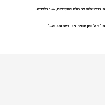
ית: רדפו שלום עם כולם והתקדשות, אשר בלעדיה…
: "כי ה' נותן חכמה; מפיו דעת ותבונה…"