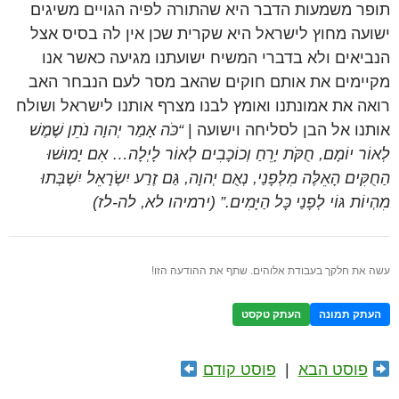
תופר משמעות הדבר היא שהתורה לפיה הגויים משיגים
ישועה מחוץ לישראל היא שקרית שכן אין לה בסיס אצל
הנביאים ולא בדברי המשיח ישועתנו מגיעה כאשר אנו
מקיימים את אותם חוקים שהאב מסר לעם הנבחר האב
רואה את אמונתנו ואומץ לבנו מצרף אותנו לישראל ושולח
אותנו אל הבן לסליחה וישועה |
“כֹּה אָמַר יְהוָה נֹתֵן שֶׁמֶשׁ
לְאוֹר יוֹמָם, חֻקֹּת יָרֵחַ וְכוֹכָבִים לְאוֹר לָיְלָה… אִם יָמוּשׁוּ
הַחֻקִּים הָאֵלֶּה מִלְּפָנַי, נְאֻם יְהוָה, גַּם זֶרַע יִשְׂרָאֵל יִשְׁבְּתוּ
מִהְיוֹת גּוֹי לְפָנַי כָּל הַיָּמִים.” (ירמיהו לא, לה-לז)
עשה את חלקך בעבודת אלוהים. שתף את ההודעה הזו!
העתק תמונה
העתק טקסט
פוסט הבא
|
פוסט קודם