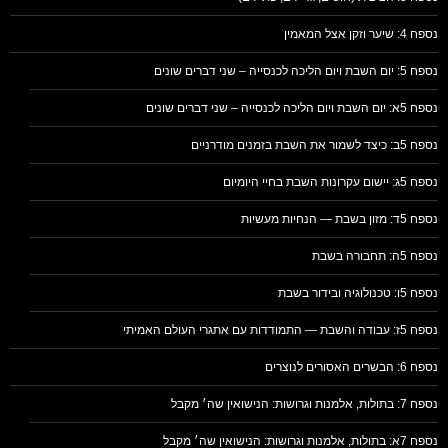
נספח 4: שיער וזקן אצל המאמין
נספח 5: יום השבת ויום הליכה לכנסייה – שני דברים שונים
נספח 5א: יום השבת ויום הליכה לכנסייה – שני דברים שונים
נספח 5ב: כיצד לשמור את השבת בזמנים מודרניים
נספח 5ג: יישום עקרונות השבת בחיי היומיום
נספח 5ד: מזון בשבת — הנחיות מעשיות
נספח 5ה: תחבורה בשבת
נספח 5ו: טכנולוגיה ובידור בשבת
נספח 5ז: עבודה והשבת — התמודדות עם אתגרי העולם האמיתי
נספח 6: הבשרים האסורים לנוצרים
נספח 7: בתולות, אלמנות וגרושות: הנישואין שה׳ מקבל
נספח 7א: בתולות, אלמנות וגרושות: הנישואין שה׳ מקבל