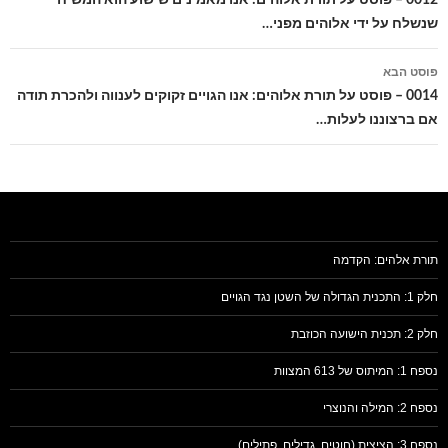
שנשלח על ידי אלוהים מפני…
פוסט הבא
0014 – פוסט על תורת אלוהים: אנו הגויים זקוקים לענווה ולהכרת תודה
אם ברצוננו לעלות…
תורת אלהים: הקדמה
חלק 1: התכנית הגדולה של השטן נגד הגויים
חלק 2: תכנית הישועה הכוזבת
נספח 1: המיתוס של 613 המצוות
נספח 2: המילה והנוצרי
נספח 3: הציצית (חוטים, גדילים, פתילים)