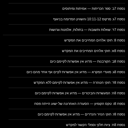
נספח 7ב: ספר הכריתות — אמיתות ומיתוסים
נספח 7ג: מרקוס 10:11-12 והשוויון המדומה בניאוף
נספח 7ד: שאלות ותשובות — בתולות, אלמנות וגרושות
נספח 8: חוקי אלהים המחייבים את המקדש
נספח 8א: חוקי אלהים המחייבים את המקדש
נספח 8ב: הקורבנות — מדוע אין אפשרות לקיימם כיום
נספח 8ג: מועדי המקרא — מדוע אין אפשרות לקיים אף אחד מהם כיום
נספח 8ד: חוקי הטהרה — מדוע אין אפשרות לקיימם ללא המקדש
נספח 8ה: המעשרות והביכורים — מדוע אין אפשרות לקיימם כיום
נספח 8ו: טקס הקומיון — הסעודה האחרונה של ישוע הייתה פסח
נספח 8ז: חוקי הנזיר והנדרים — מדוע אין אפשרות לקיימם כיום
נספח 8ח: ציות חלקי וסמלי הקשור למקדש