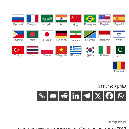
Español
English
Português
中文
हिंदी
العربية
Français
Русский
עברית
Indonesia
Kiswahili
فارسی
Deutsch
日本語
বাংলা
Tagalog
اُردو
Italiano
한국어
Ελληνικά
Tiếng Việt
Polski
ไทย
Türkçe
Română
שתף את זה!
ניווט
פוסט קודם
בפוסטים
0012 – פוסט על תורת אלוהים: אנו מאמינים שישוע הוא המשיח