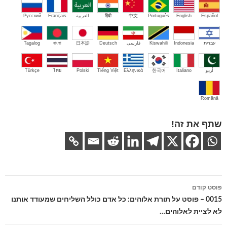
Español
English
Português
中文
हिंदी
العربية
Français
Русский
עברית
Indonesia
Kiswahili
فارسی
Deutsch
日本語
বাংলা
Tagalog
اُردو
Italiano
한국어
Ελληνικά
Tiếng Việt
Polski
ไทย
Türkçe
Română
שתף את זה!
ניווט
פוסט קודם
בפוסטים
0015 – פוסט על תורת אלוהים: כל אדם כולל השליחים שמעודד אותנו
לא לציית לאלוהים…