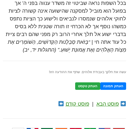
בכל השפות נראה שביטוי זה משדר ענווה בפני ה’ אך
בפועל הוא מוביל למסקנה שהישועה אינה קשורה לציות
לחוקי אלוהים שנמסרו לנביאים ולישוע כך הציות נתפס
כמשהו נוסף אך לא הכרחי זו תורה שטנית ללא בסיס
בדברי ישוע אל תלך אחרי הרוב רק מפני שהם רבים ציית
כל עוד אתה חי |
“בָּזֹאת סַבְלָנוּת הַקְּדוֹשִׁים, הַשּׁוֹמְרִים אֶת
מִצְוֹת הָאֱלֹהִים וְאֶת אֱמוּנַת יֵשׁוּעַ.” (התגלות יד, יב)
עשה את חלקך בעבודת אלוהים. שתף את ההודעה הזו!
העתק תמונה
העתק טקסט
פוסט הבא
|
פוסט קודם