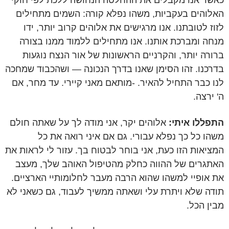
כאשר אנו מקבלים את ההחלטה הנחושה ללכת לפי חוקי
האלוהים בעקביות, משהו נפלא קורה: השמים מתחילים
לזוז לטובתנו. אנו מרגישים את אלוהים קרוב יותר, ידו
מנחה ומברכת אותנו. אנו מתחילים ללמוד ממנו בצורה
ברורה יותר, והקרניים הראשונות של אור הנצח נוגעות
בדרכנו. זהו הסימן שאנו בדרך הנכונה — ושהכבוד שמחכה
לנו כבר התחיל להאיר. -מותאם מאני קיירי. עד מחר, אם
ה' ירצה.
התפללו איתי:
אלוהים יקר, אני מודה לך על שאתה חולם
משהו כל כך נפלא עבורי. גם אם איני רואה את כל
המציאות הזו כעת, אני בוחר לבטוח בך. עזור לי לראות את
האתגרים של ההווה כחלק מהטיפול האוהב שלך, מעצב
את אופיי למשהו שהוא הרבה מעבר לחלומותיי הארציים.
תודה שלא ויתרת עלי ושאתה ממשיך לעבוד, גם כשאני לא
מבין הכל.