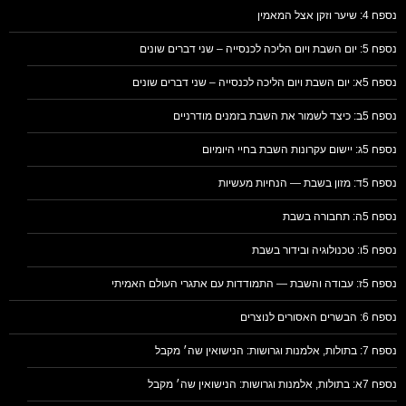
נספח 4: שיער וזקן אצל המאמין
נספח 5: יום השבת ויום הליכה לכנסייה – שני דברים שונים
נספח 5א: יום השבת ויום הליכה לכנסייה – שני דברים שונים
נספח 5ב: כיצד לשמור את השבת בזמנים מודרניים
נספח 5ג: יישום עקרונות השבת בחיי היומיום
נספח 5ד: מזון בשבת — הנחיות מעשיות
נספח 5ה: תחבורה בשבת
נספח 5ו: טכנולוגיה ובידור בשבת
נספח 5ז: עבודה והשבת — התמודדות עם אתגרי העולם האמיתי
נספח 6: הבשרים האסורים לנוצרים
נספח 7: בתולות, אלמנות וגרושות: הנישואין שה׳ מקבל
נספח 7א: בתולות, אלמנות וגרושות: הנישואין שה׳ מקבל