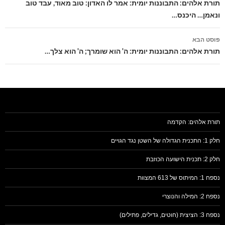
בפוסטים
תורת אלהים: התבוננות יומית: אמר לו האדון: טוב מאוד, עבד טוב
ונאמן… היכנס…
פוסט הבא
תורת אלהים: התבוננות יומית: ה' הוא שומרך; ה' הוא צלך…
תורת אלהים: הקדמה
חלק 1: התכנית הגדולה של השטן נגד הגויים
חלק 2: תכנית הישועה הכוזבת
נספח 1: המיתוס של 613 המצוות
נספח 2: המילה והנוצרי
נספח 3: הציצית (חוטים, גדילים, פתילים)