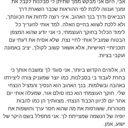
אבי, היום אני מבקש ממך שתיתן לי סבלנות לקבל את
זמנך וענווה ללכת לפי ההוראות שכבר השארת דרך
הנביאים ודרך בנך האהוב. איני רוצה לדחות את הכוונתך,
ולא ללכת לשווא בחיים האלה. למד אותי להעריך כל
לימוד הכלול בחוקך העוצמתי, כי אני יודע שהוא המצפן
הבטוח שמוביל אותי לחיי נצח. שלא אסיח את דעתי עם
תוכניותיי האישיות, אלא אשאר קשוב לקולך, יציב באמונה
ועקבי בציות.
הו, אלוהים הקדוש ביותר, אני סוגד לך ומשבח אותך כי
בחרת לעבוד בי בסבלנות, כמו יוצר שמעניק צורה ליצירתו
באהבה ובשלמות. בנך האהוב הוא הנסיך והמציל הנצחי
שלי. חוקך העוצמתי הוא כמו סולם אור, שמעלה אותי יום
אחר יום לכיוון הכבוד הנצחי. מצוותיך הן כמו להבות
מטהרות, ששורפות את מה שהוא חסר ערך וחושפות את
יופיה של הנשמה שמצייתת לך. אני מתפלל בשם היקר של
ישוע, אמן.