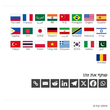
Español
English
Português
中文
हिंदी
العربية
Français
Русский
עברית
Indonesia
Kiswahili
فارسی
Deutsch
日本語
বাংলা
Tagalog
اُردو
Italiano
한국어
Ελληνικά
Tiếng Việt
Polski
ไทย
Türkçe
Română
שתף את זה!
ניווט
פוסט קודם