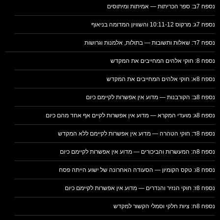
נספח 7ב: ספר הכריתות — אמיתות ומיתוסים
נספח 7ג: מרקוס 10:11-12 והשוויון המדומה בניאוף
נספח 7ד: שאלות ותשובות — בתולות, אלמנות וגרושות
נספח 8: חוקי אלהים המחייבים את המקדש
נספח 8א: חוקי אלהים המחייבים את המקדש
נספח 8ב: הקורבנות — מדוע אין אפשרות לקיימם כיום
נספח 8ג: מועדי המקרא — מדוע אין אפשרות לקיים אף אחד מהם כיום
נספח 8ד: חוקי הטהרה — מדוע אין אפשרות לקיימם ללא המקדש
נספח 8ה: המעשרות והביכורים — מדוע אין אפשרות לקיימם כיום
נספח 8ו: טקס הקומיון — הסעודה האחרונה של ישוע הייתה פסח
נספח 8ז: חוקי הנזיר והנדרים — מדוע אין אפשרות לקיימם כיום
נספח 8ח: ציות חלקי וסמלי הקשור למקדש