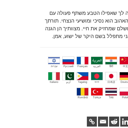
ודה לך שאפילו הטבע משתף פעולה עם
אהוב הוא נסיכי ומושיעי הנצחי. תורתך
לם שמחזיק את חיי. מצוותיך הן הגנה
אני מתפלל בשם היקר של ישוע, אמן.
中文
हिंदी
العربية
Français
Русский
עברית
Deuts
日本語
বাংলা
Tagalog
اُردو
Italiano
Română
Türkçe
ไทย
Polsk