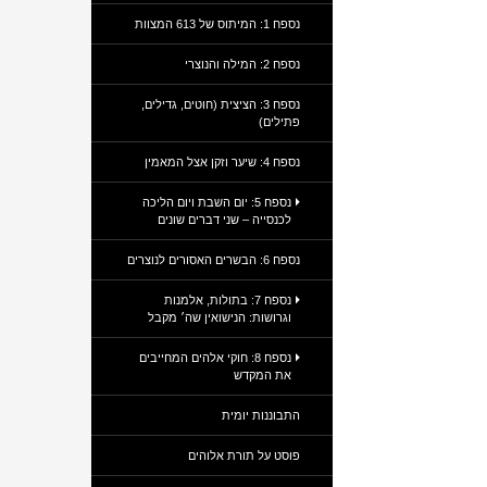
נספח 1: המיתוס של 613 המצוות
נספח 2: המילה והנוצרי
נספח 3: הציצית (חוטים, גדילים,
פתילים)
נספח 4: שיער וזקן אצל המאמין
נספח 5: יום השבת ויום הליכה
לכנסייה – שני דברים שונים
נספח 6: הבשרים האסורים לנוצרים
נספח 7: בתולות, אלמנות
וגרושות: הנישואין שה׳ מקבל
נספח 8: חוקי אלהים המחייבים
את המקדש
התבוננות יומית
פוסט על תורת אלוהים