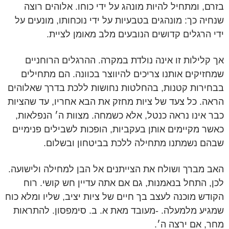
בזרם, ומתחיל להיות מונהג על ידי כוחו. אלוהים רוצה
שנחיה כך: מונהגים בטבעיות על ידי נוכחותו, מונעים על
ידי הרגלים קדושים הנובעים מלב מאומן לציית.
אך קלילות זו אינה נולדת במקרה. ההרגלים הרוחניים
שמחזיקים אותנו צריכים להיווצר בכוונה. הם מתחילים
בבחירות קטנות, בהחלטות נחושות ללכת בדרך שאלוהים
הראה. כל צעד של ציות מחזק את הבא אחריו, עד שהציות
כבר אינו נראה כנטל, אלא כשמחה. מצוות ה׳ הנפלאות,
כאשר מקיימים אותן בעקביות, הופכות לשבילים פנימיים
שבהם נשמתנו מתחילה ללכת בביטחון ובשלום.
האב מברך ושולח את הצייתנים אל הבן למחילה ולישועה.
לכן, התחל בנאמנות, גם אם אתה עדיין חש קושי. רוח
הקודש מוכנה לעצב בך חיים של ציות יציב, שליו ומלא כוח
שמגיע מלמעלה. -מעובד מאת א. ב. סימפסון. להתראות
מחר, אם ירצה ה׳.