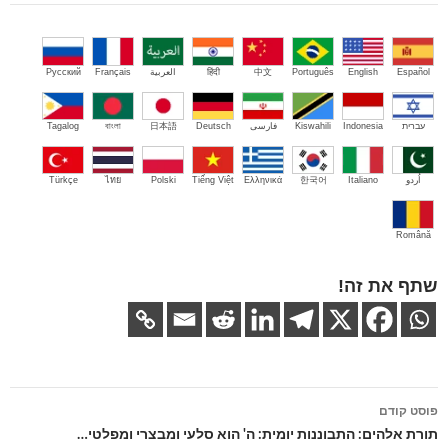
Español
English
Português
中文
हिंदी
العربية
Français
Русский
עברית
Indonesia
Kiswahili
فارسی
Deutsch
日本語
বাংলা
Tagalog
اُردو
Italiano
한국어
Ελληνικά
Tiếng Việt
Polski
ไทย
Türkçe
Română
שתף את זה!
ניווט
פוסט קודם
בפוסטים
תורת אלהים: התבוננות יומית: ה' הוא סלעי ומבצרי ומפלטי…