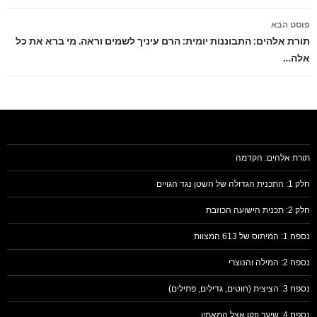
פוסט הבא
תורת אלהים: התבוננות יומית: הרם עיניך לשמים וראה. מי ברא את כל
אלה…
תורת אלהים: הקדמה
חלק 1: התכנית הגדולה של השטן נגד הגויים
חלק 2: תכנית הישועה הכוזבת
נספח 1: המיתוס של 613 המצוות
נספח 2: המילה והנוצרי
נספח 3: הציצית (חוטים, גדילים, פתילים)
נספח 4: שיער וזקן אצל המאמין