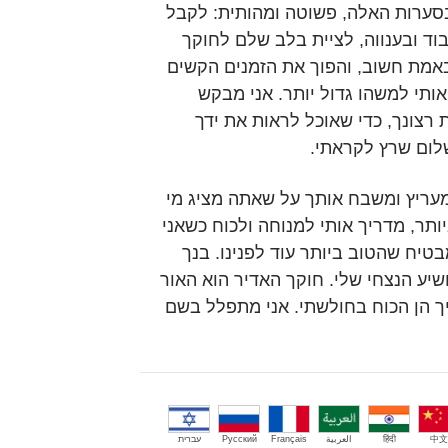
ערות האלה, פשוטה ומהותית: לקבל
וד ובענווה, לציית בלב שלם לחוקך
באמת חשוב, והפוך את הזמנים הקשים
תי למשהו גדול יותר. אני מבקש
 רצונך, כדי שאוכל לראות את ידך
לום שרץ לקראתי.
 מעריץ ומשבח אותך על שאתה מציג מי
תר, מדריך אותי למנוחה ולכוח כשאני
בטיח שהטוב ביותר עוד לפנינו. בנך
שיע הנצחי שלי. חוקך האדיר הוא האור
ך הן הכוח בחולשתי. אני מתפלל בשם
中文
हिंदी
العربية
Français
Русский
עברית