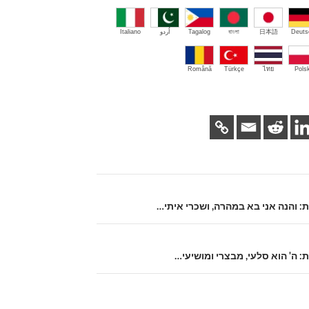
Deuts
日本語
বাংলা
Tagalog
اُردو
Italiano
Română
Türkçe
ไทย
Polsk
ת: והנה אני בא במהרה, ושכרי איתי…
: ה' הוא סלעי, מבצרי ומושיעי…