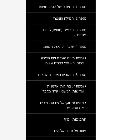
נספח 1: המיתוס של 613 המצוות
נספח 2: המילה והנוצרי
נספח 3: הציצית (חוטים, גדילים,
פתילים)
נספח 4: שיער וזקן אצל המאמין
נספח 5: יום השבת ויום הליכה
לכנסייה – שני דברים שונים
נספח 6: הבשרים האסורים לנוצרים
נספח 7: בתולות, אלמנות
וגרושות: הנישואין שה׳ מקבל
נספח 8: חוקי אלהים המחייבים
את המקדש
התבוננות יומית
פוסט על תורת אלוהים