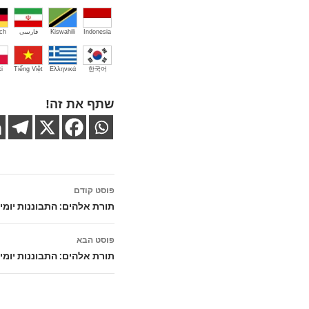
Indonesia
Kiswahili
فارسی
ch
i
Tiếng Việt
Ελληνικά
한국어
שתף את זה!
ניווט
פוסט קודם
בפוסטים
תורת אלהים: התבוננות יומי
פוסט הבא
תורת אלהים: התבוננות יומית