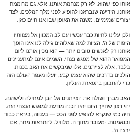
אותו כפי שהוא, לא רק מנחמת אותנו, אלא גם מרוממת
אותנו. הידיעה שנבראנו להופיע לפני מלך המלכים, לצד
יצורים שמימיים, משנה את האופן שבו אנו חיים כאן.
ולכן עלינו לחיות כבר עכשיו עם לב המכוון אל מצוותיו
היפות של ה'. הציות למה שאלוהים גילה לנו אינו הופך
אותנו רק לאנשים טובים יותר — הוא מכין אותנו ליום
המפואר ההוא של מפגש נצחי. השמים אינם למתעניינים
בלבד, אלא לצייתנים. אלו שמבקשים את האב בכנות,
הולכים בדרכים שהוא עצמו קבע, יועלו מעפר העולם הזה
כדי להתבונן בתפארת העליון.
האב מברך ושולח את הצייתנים אל הבן למחילה ולישועה.
יהי רצון שחייך היום יהיו הכנה מודעת למפגש הנצחי הזה.
חיה כמי שנקרא להופיע לפני הכס — בענווה, ביראת כבוד
ובנאמנות. -מעובד מתוך ה. מלוויל. להתראות מחר, אם
ירצה ה'.