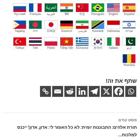
Español
English
Português
中文
हिंदी
العربية
Français
Русский
עברית
Indonesia
Kiswahili
فارسی
Deutsch
日本語
বাংলা
Tagalog
اُردو
Italiano
한국어
Ελληνικά
Tiếng Việt
Polski
ไทย
Türkçe
Română
שתף את זה!
ניווט
פוסט קודם
בפוסטים
תורת אלהים: התבוננות יומית: לא כל האומר לי: אדון, אדון! ייכנס
למלכות…