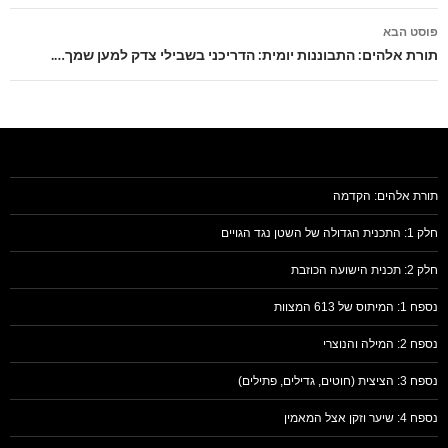
פוסט הבא
תורת אלהים: התבוננות יומית: הדריכני בשבילי צדק למען שמך….
תורת אלהים: הקדמה
חלק 1: התכנית הגדולה של השטן נגד הגויים
חלק 2: תכנית הישועה הכוזבת
נספח 1: המיתוס של 613 המצוות
נספח 2: המילה והנוצרי
נספח 3: הציצית (חוטים, גדילים, פתילים)
נספח 4: שיער וזקן אצל המאמין