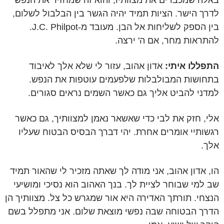
באלה שמכבדים את מצוותיו, והוא זה שמחזיר את הנפש
לדרך הישר. הציות תמיד יהיה הגשר בין הבלבול לשלום,
בין הספק לשליחות אל הבן. מעובד מ-J.C. Philpot.
להתראות מחר, אם ה' ירצה.
התפללו איתי:
אדון אהוב, עזור לי שלא אלך לאיבוד
בתחושות המבולבלות שלפעמים עוטפות את הנפש.
למדני להביט אליך גם כאשר השמים נראים סגורים.
אלי, חזק את לבי כדי שאשאר נאמן למצוותיך, גם כאשר
רגשותיי אומרים אחרת. יהי דברך הבסיס הבטוח שעליו
אלך.
הו, אדון אהוב, אני מודה לך שאתה מזכיר לי שהאור תמיד
שב למי שבוחר לציית לך. בנך האהוב הוא נסיכי ומושיעי
הנצחי. תורתך האדירה היא אור שמגרש כל צל. מצוותיך הן
הדרך הבטוחה שבה נפשי מוצאת שלום. אני מתפלל בשם