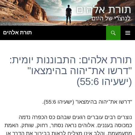
ח
תורת אלהים
לדלג
תפריט
לתוכן
ראשי
תורת אלהים: התבוננות יומית:
"דרשו את־יהוה בהימצאו"
(ישעיהו 55:6)
"דרשו את־יהוה בהימצאו" (ישעיהו 55:6).
נוצרים רבים עוברים רגעים שבהם כס הכפרה נדמה
כמכוסה בעננים. אלוהים נראה נסתר, רחוק, שותק. האמת
מתעמעמת, והלב אינו מצליח לראות בבירור את הדרך או