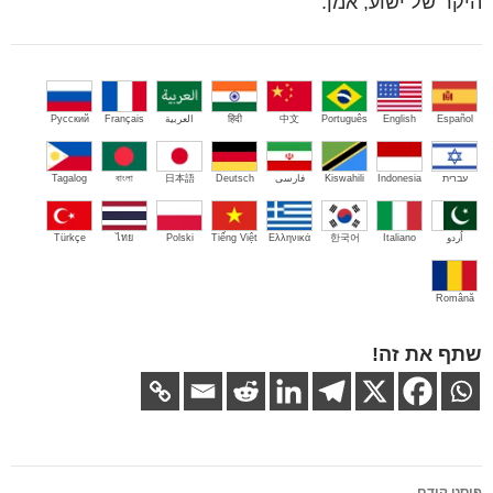
היקר של ישוע, אמן.
Español
English
Português
中文
हिंदी
العربية
Français
Русский
עברית
Indonesia
Kiswahili
فارسی
Deutsch
日本語
বাংলা
Tagalog
اُردو
Italiano
한국어
Ελληνικά
Tiếng Việt
Polski
ไทย
Türkçe
Română
שתף את זה!
ניווט
פוסט קודם