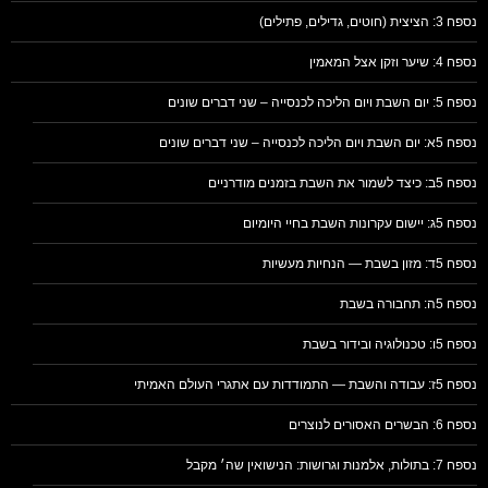
נספח 3: הציצית (חוטים, גדילים, פתילים)
נספח 4: שיער וזקן אצל המאמין
נספח 5: יום השבת ויום הליכה לכנסייה – שני דברים שונים
נספח 5א: יום השבת ויום הליכה לכנסייה – שני דברים שונים
נספח 5ב: כיצד לשמור את השבת בזמנים מודרניים
נספח 5ג: יישום עקרונות השבת בחיי היומיום
נספח 5ד: מזון בשבת — הנחיות מעשיות
נספח 5ה: תחבורה בשבת
נספח 5ו: טכנולוגיה ובידור בשבת
נספח 5ז: עבודה והשבת — התמודדות עם אתגרי העולם האמיתי
נספח 6: הבשרים האסורים לנוצרים
נספח 7: בתולות, אלמנות וגרושות: הנישואין שה׳ מקבל