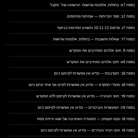
נספח 7א: בתולות, אלמנות וגרושות: הנישואין שה׳ מקבל
נספח 7ב: ספר הכריתות — אמיתות ומיתוסים
נספח 7ג: מרקוס 10:11-12 והשוויון המדומה בניאוף
נספח 7ד: שאלות ותשובות — בתולות, אלמנות וגרושות
נספח 8: חוקי אלהים המחייבים את המקדש
נספח 8א: חוקי אלהים המחייבים את המקדש
נספח 8ב: הקורבנות — מדוע אין אפשרות לקיימם כיום
נספח 8ג: מועדי המקרא — מדוע אין אפשרות לקיים אף אחד מהם כיום
נספח 8ד: חוקי הטהרה — מדוע אין אפשרות לקיימם ללא המקדש
נספח 8ה: המעשרות והביכורים — מדוע אין אפשרות לקיימם כיום
נספח 8ו: טקס הקומיון — הסעודה האחרונה של ישוע הייתה פסח
נספח 8ז: חוקי הנזיר והנדרים — מדוע אין אפשרות לקיימם כיום