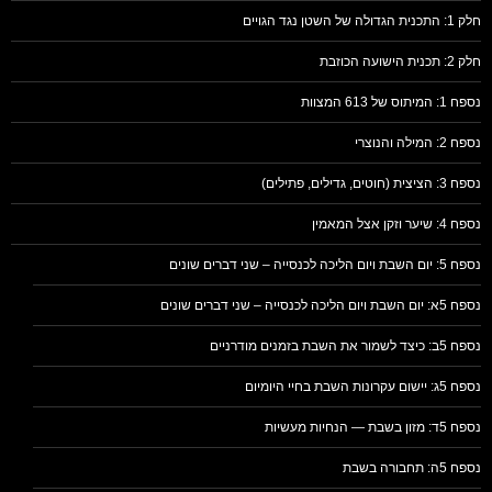
חלק 1: התכנית הגדולה של השטן נגד הגויים
חלק 2: תכנית הישועה הכוזבת
נספח 1: המיתוס של 613 המצוות
נספח 2: המילה והנוצרי
נספח 3: הציצית (חוטים, גדילים, פתילים)
נספח 4: שיער וזקן אצל המאמין
נספח 5: יום השבת ויום הליכה לכנסייה – שני דברים שונים
נספח 5א: יום השבת ויום הליכה לכנסייה – שני דברים שונים
נספח 5ב: כיצד לשמור את השבת בזמנים מודרניים
נספח 5ג: יישום עקרונות השבת בחיי היומיום
נספח 5ד: מזון בשבת — הנחיות מעשיות
נספח 5ה: תחבורה בשבת