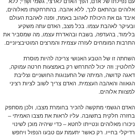
עם נפילתו של אדם, הפך האדם לארצי, גשמי ושֵׁדִי; ללא
אלוהים ובהתאם לכך, ללא אהבה. בהתרחקותו מאלוהים,
איבד גם את היכולת לאהוב באמת, ופנה לאהבת העולם
ובעיקר לאהבת עצמו. בכל מצב, האדם עתה משקיע
בלימוד, בהעדפה, בשבח ובהאדרת עצמו, מה שמסביר את
התרבות המומחים לעזרה עצמית והמרצים המוטיבציוניים.
השחתה זו של הטבע האנושי צריכה להיות מוסרת
לחלוטין; וזה יכול להתרחש רק באמצעות חרטה עמוקה,
דאגה קדושה, המיתה של התענוגות החושניים וצליבת
הגאווה והאהבה העצמית. האדם צריך לשוב לציות רציני
למצוות אלוהים.
האדם הגשמי מתקשה להכיר בחומרת מצבו, ולכן מסתפק
בחזרה חלקית בתשובה. עליו לראות את מצבו האמיתי –
ניכורו מאלוהים ונטייתו לחטא – כדי שיהיה מוכן לשינוי
רדיקלי בחייו. רק כאשר יתעמת עם טבעו הנפול ויחפש