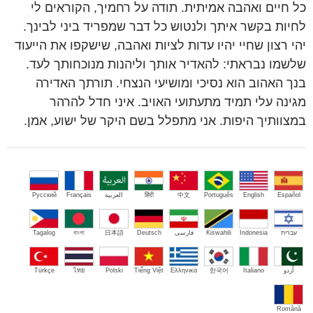
כל חיים ואהבה אמיתית. תודה על רחמיך, הקוראים לי
לחיות בקשר איתך ולנטוש כל דבר שמפריד ביני לבינך.
יהי רצון שחיי יהיו עדות לציות ואהבה, שישקפו את הייעוד
שלשמו נבראתי: להאדיר אותך וליהנות מנוכחותך לעד.
בנך האהוב הוא נסיכי ומושיעי הנצחי. תורתך האדירה
מגינה עלי תמיד מתעתועי האויב. איני חדל להרהר
במצוותיך היפות. אני מתפלל בשם היקר של ישוע, אמן.
Español
English
Português
中文
हिंदी
العربية
Français
Русский
עברית
Indonesia
Kiswahili
فارسی
Deutsch
日本語
বাংলা
Tagalog
اُردو
Italiano
한국어
Ελληνικά
Tiếng Việt
Polski
ไทย
Türkçe
Română