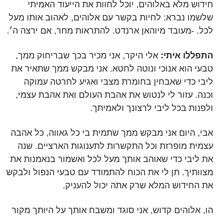
חידוש מלא באלוהים, יוכל לחוות את הייעוד האמיתי
שלשמו נברא: לחיות בקשר עם אלוהים, לאהוב אותו מעל
לכל. -מעובד מיוהאן ארנדט. להתראות מחר, אם ירצה ה׳.
התפללו איתי:
אלי היקר, אני מכיר בכך שבריחוק ממך,
טבעי הוא אנוכי ונוטה לחטא. אני מבקש ממך שתאיר את
ליבי כדי שאבחין בחומרת מצבי ואגיע לחרטה עמוקה
וכנה. עזור לי לנטוש את אהבת העולם ואת אהבת עצמי,
ולפנות בכל ליבי לרצונך ולאמיתך.
אבי, היום אני מבקש ממך שתמית בי כל גאווה, כל אהבה
עצמית מופרזת וכל התקשרות לתענוגות הארציים. שנה
את ליבי כדי שאוהב אותך מעל לכל ואשמור בנאמנות את
מצוותיך. תן לי את הכוח להתמודד עם טבעי הנפול ולבקש
את החידוש המלא שרק אתה יכול להעניק.
הו, אלוהים קדוש, אני סוגד ומשבח אותך על היותך מקור