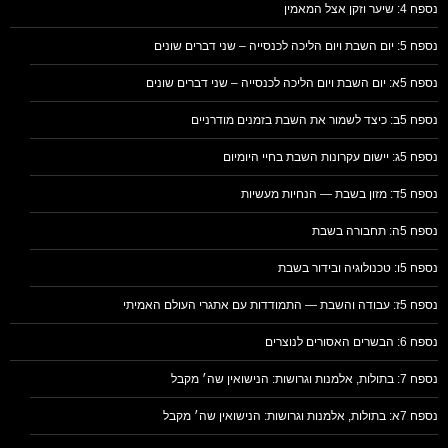
נספח 4: שיער וזקן אצל המאמין
נספח 5: יום השבת ויום הליכה לכנסייה – שני דברים שונים
נספח 5א: יום השבת ויום הליכה לכנסייה – שני דברים שונים
נספח 5ב: כיצד לשמור את השבת בזמנים מודרניים
נספח 5ג: יישום עקרונות השבת בחיי היומיום
נספח 5ד: מזון בשבת — הנחיות מעשיות
נספח 5ה: תחבורה בשבת
נספח 5ו: טכנולוגיה ובידור בשבת
נספח 5ז: עבודה והשבת — התמודדות עם אתגרי העולם האמיתי
נספח 6: הבשרים האסורים לנוצרים
נספח 7: בתולות, אלמנות וגרושות: הנישואין שה׳ מקבל
נספח 7א: בתולות, אלמנות וגרושות: הנישואין שה׳ מקבל