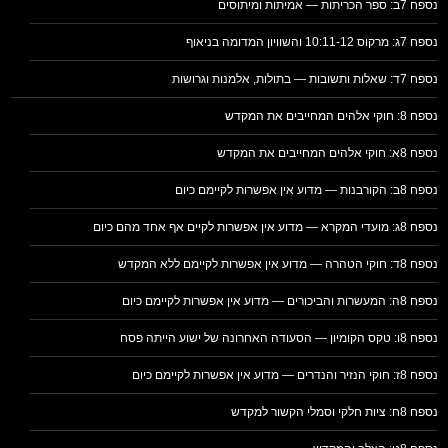
נספח 7ב: ספר הכריתות — אמיתות ומיתוסים
נספח 7ג: מרקוס 10:11-12 והשוויון המדומה בניאוף
נספח 7ד: שאלות ותשובות — בתולות, אלמנות וגרושות
נספח 8: חוקי אלהים המחייבים את המקדש
נספח 8א: חוקי אלהים המחייבים את המקדש
נספח 8ב: הקורבנות — מדוע אין אפשרות לקיימם כיום
נספח 8ג: מועדי המקרא — מדוע אין אפשרות לקיים אף אחד מהם כיום
נספח 8ד: חוקי הטהרה — מדוע אין אפשרות לקיימם ללא המקדש
נספח 8ה: המעשרות והביכורים — מדוע אין אפשרות לקיימם כיום
נספח 8ו: טקס הקומיון — הסעודה האחרונה של ישוע הייתה פסח
נספח 8ז: חוקי הנזיר והנדרים — מדוע אין אפשרות לקיימם כיום
נספח 8ח: ציות חלקי וסמלי הקשור למקדש