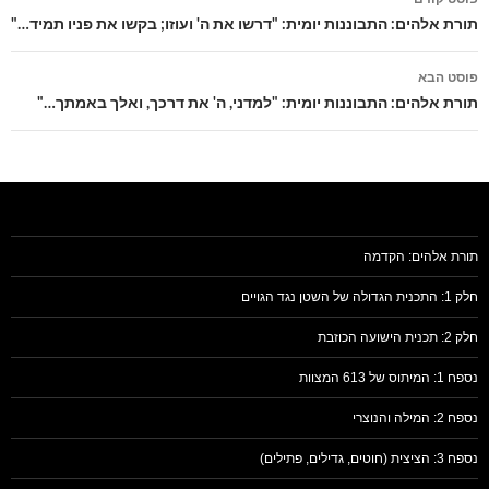
בפוסטים
תורת אלהים: התבוננות יומית: "דרשו את ה' ועוזו; בקשו את פניו תמיד…"
פוסט הבא
תורת אלהים: התבוננות יומית: "למדני, ה' את דרכך, ואלך באמתך…"
תורת אלהים: הקדמה
חלק 1: התכנית הגדולה של השטן נגד הגויים
חלק 2: תכנית הישועה הכוזבת
נספח 1: המיתוס של 613 המצוות
נספח 2: המילה והנוצרי
נספח 3: הציצית (חוטים, גדילים, פתילים)