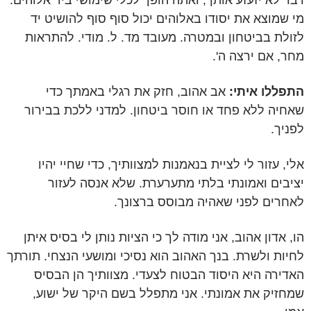
דבר לא יזעזע אותך, ואתה הופך לכלי שימושי ביד אלוהים.
מי שמוצא את יסודו באלוהים יכול סוף סוף להושיט יד
לזולת בביטחון ובמטרה. מעובד מד. ל. מודי. להתראות
מחר, אם ירצה ה'.
התפללו איתי:
אב אהוב, חזק את רגלי באמתך כדי
שאחיה ללא פחד או חוסר ביטחון. למדני ללכת בבירור
לפניך.
אלי, עזור לי לציית בנאמנות למצוותיך, כדי שחיי יהיו
יציבים ואמונתי בלתי מתערערת. שלא אנסה לעזור
לאחרים לפני שאהיה מבוסס ברצונך.
הו, אדון אהוב, אני מודה לך כי הציות נותן לי בסיס איתן
לחיות ולשרת. בנך האהוב הוא נסיכי ומושעי הנצחי. תורתך
האדירה היא היסוד הבטוח לצעדי. מצוותיך הן הבסיס
שמחזיק את אמונתי. אני מתפלל בשם היקר של ישוע,