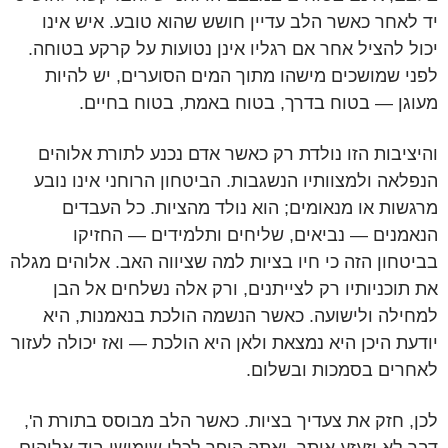
יד לאחר כאשר הלב עדיין חושש שהוא טובע. איש אינו
יכול להציל אחר אם רגליו אינן נטועות על קרקע בטוחה.
לפני שמושכים מישהו מתוך המים הסוערים, יש להיות
מעוגן — בטוח בדרך, בטוח באמת, בטוח בחיים.
והיציבות הזו נולדת רק כאשר אדם נכנע לתורת אלוהים
הנפלאה ולמצוותיו הנשגבות. הביטחון הרוחני אינו נובע
מרגשות או מנאומים; הוא נולד מהציות. כל העבדים
הנאמנים — נביאים, שליחים ותלמידים — החזיקו
בביטחון הזה כי חיו בציות למה שציווה האב. אלוהים מגלה
את תוכניותיו רק לצייתנים, ורק אלה נשלחים אל הבן
למחילה ולישועה. כאשר הנשמה הולכת בנאמנות, היא
יודעת היכן היא נמצאת ולאן היא הולכת — ואז יכולה לעזור
לאחרים בסמכות ובשלום.
לכן, חזק את צעדיך בציות. כאשר הלב מבוסס בתורת ה',