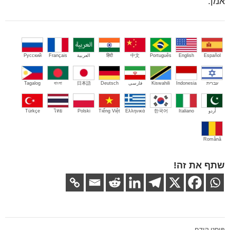
אמן.
Español
English
Português
中文
हिंदी
العربية
Français
Русский
עברית
Indonesia
Kiswahili
فارسی
Deutsch
日本語
বাংলা
Tagalog
اُردو
Italiano
한국어
Ελληνικά
Tiếng Việt
Polski
ไทย
Türkçe
Română
שתף את זה!
ניווט
פוסט קודם