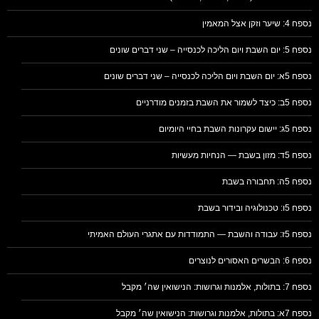
נספח 4: שיער וזקן אצל המאמין
נספח 5: יום השבת ויום הליכה לכנסייה – שני דברים שונים
נספח 5א: יום השבת ויום הליכה לכנסייה – שני דברים שונים
נספח 5ב: כיצד לשמור את השבת בזמנים מודרניים
נספח 5ג: יישום עקרונות השבת בחיי היומיום
נספח 5ד: מזון בשבת — הנחיות מעשיות
נספח 5ה: תחבורה בשבת
נספח 5ו: טכנולוגיה ובידור בשבת
נספח 5ז: עבודה והשבת — התמודדות עם אתגרי העולם האמיתי
נספח 6: הבשרים האסורים לנוצרים
נספח 7: בתולות, אלמנות וגרושות: הנישואין שה׳ מקבל
נספח 7א: בתולות, אלמנות וגרושות: הנישואין שה׳ מקבל