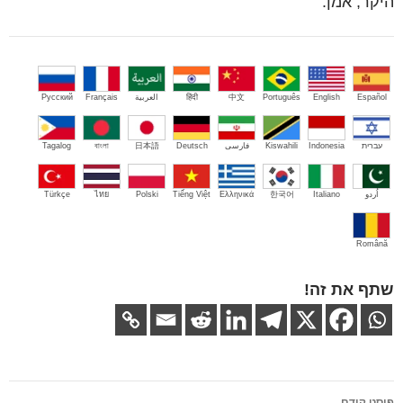
היקר, אמן.
Español
English
Português
中文
हिंदी
العربية
Français
Русский
עברית
Indonesia
Kiswahili
فارسی
Deutsch
日本語
বাংলা
Tagalog
اُردو
Italiano
한국어
Ελληνικά
Tiếng Việt
Polski
ไทย
Türkçe
Română
שתף את זה!
ניווט
פוסט קודם