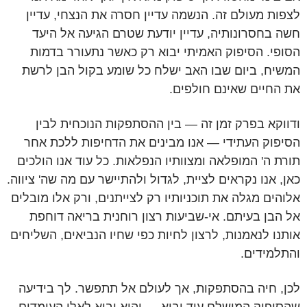
לצפות מעולם זה. הנשמה עדיין חסרה את הנצחי, עדיין
חשה בחסרונותיה, עדיין יודעת שטרם הגיעה אל היעד
הסופי. הסיפוק האמיתי יבוא רק כאשר נתעורר בדמות
המשיח, ביום שבו האב ישלח כל שומע בקול הבן לרשת
את החיים שאינם חולפים.
ודווקא בפרק זמן זה — בין ההסתפקות הנוכחית לבין
הסיפוק העתידי — אנו מבינים את הדחיפות ללכת אחר
תורת ה' המופלאה ומצוותיו הנפלאות. כל עוד אנו הולכים
כאן, אנו נקראים לציית, לגדול ולהתיישר עם מה שה' ציווה.
אלוהים מגלה את תוכניותיו רק לצייתנים, ורק אלו מובלים
אל הבן בעיתם. אי-שביעות רצון רוחנית בריאה דוחפת
אותנו לנאמנות, לרצון לחיות כפי שחיו הנביאים, השליחים
והתלמידים.
לכן, חיה בהסתפקות, אך לעולם אל תתפשר. לך בידיעה