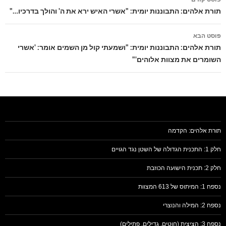
בפוסטים
תורת אלהים: התבוננות יומית: "אשרי האיש ירא את ה' והולך בדרכיו…"
פוסט הבא
תורת אלהים: התבוננות יומית: "ושמעתי קול מן השמים אומר: 'אשרי
השומרים את מצוות אלוהים'"
תורת אלהים: הקדמה
חלק 1: התכנית הגדולה של השטן נגד הגויים
חלק 2: תכנית הישועה הכוזבת
נספח 1: המיתוס של 613 המצוות
נספח 2: המילה והנוצרי
נספח 3: הציצית (חוטים, גדילים, פתילים)