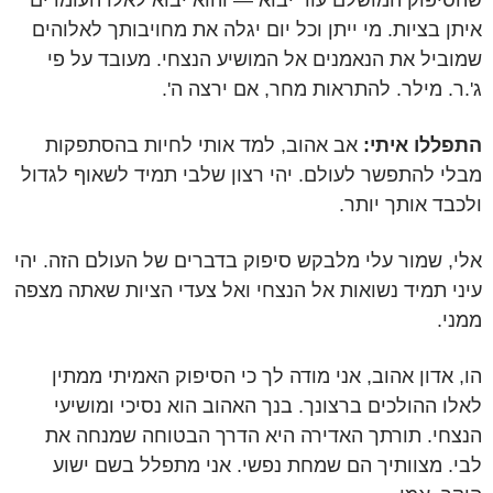
שהסיפוק המושלם עוד יבוא — והוא יבוא לאלו העומדים
איתן בציות. מי ייתן וכל יום יגלה את מחויבותך לאלוהים
שמוביל את הנאמנים אל המושיע הנצחי. מעובד על פי
ג'.ר. מילר. להתראות מחר, אם ירצה ה'.
התפללו איתי:
אב אהוב, למד אותי לחיות בהסתפקות
מבלי להתפשר לעולם. יהי רצון שלבי תמיד לשאוף לגדול
ולכבד אותך יותר.
אלי, שמור עלי מלבקש סיפוק בדברים של העולם הזה. יהי
עיני תמיד נשואות אל הנצחי ואל צעדי הציות שאתה מצפה
ממני.
הו, אדון אהוב, אני מודה לך כי הסיפוק האמיתי ממתין
לאלו ההולכים ברצונך. בנך האהוב הוא נסיכי ומושיעי
הנצחי. תורתך האדירה היא הדרך הבטוחה שמנחה את
לבי. מצוותיך הם שמחת נפשי. אני מתפלל בשם ישוע