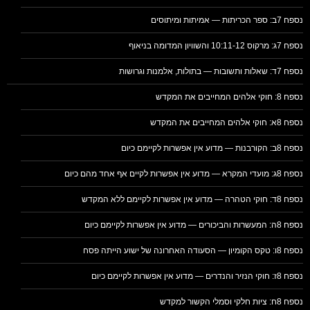
נספח 7ב: ספר הכריתות — אמיתות ומיתוסים
נספח 7ג: מרקוס 10:11-12 והשוויון המדומה בניאוף
נספח 7ד: שאלות ותשובות — בתולות, אלמנות וגרושות
נספח 8: חוקי אלהים המחייבים את המקדש
נספח 8א: חוקי אלהים המחייבים את המקדש
נספח 8ב: הקורבנות — מדוע אין אפשרות לקיימם כיום
נספח 8ג: מועדי המקרא — מדוע אין אפשרות לקיים אף אחד מהם כיום
נספח 8ד: חוקי הטהרה — מדוע אין אפשרות לקיימם ללא המקדש
נספח 8ה: המעשרות והביכורים — מדוע אין אפשרות לקיימם כיום
נספח 8ו: טקס הקומיון — הסעודה האחרונה של ישוע הייתה פסח
נספח 8ז: חוקי הנזיר והנדרים — מדוע אין אפשרות לקיימם כיום
נספח 8ח: ציות חלקי וסמלי הקשור למקדש