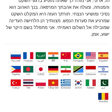
הו, אדוני, אני מודה לך שאתה מופיע ברגעי השקט
והמנוחה, ומגלה את אהבתך המרפאה. בנך האהוב הוא
נסיכי ומושיעי הנצחי. תורתך העזה היא המקלט השקט
שמרגיע את סערות הנפש. מצוותיך הן הלחישה העדינה
שמובילה אל השלום האמיתי. אני מתפלל בשם היקר של
ישוע, אמן.
Español
English
Português
中文
हिंदी
العربية
Français
Русский
עברית
Indonesia
Kiswahili
فارسی
Deutsch
日本語
বাংলা
Tagalog
اُردو
Italiano
한국어
Ελληνικά
Tiếng Việt
Polski
ไทย
Türkçe
Română