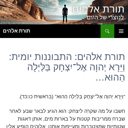
ח
תורת אלהים
לדלג
תפריט
לתוכן
ראשי
תורת אלהים: התבוננות יומית:
וַיֵּרָא יְהוָה אֶל־יִצְחָק בַּלַּיְלָה
הַהוּא…
“וַיֵּרָא יְהוָה אֶל־יִצְחָק בַּלַּיְלָה הַהוּא” (בראשית כו:כד).
חשבו על מה שקרה ליצחק: הוא הגיע לבאר שבע לאחר
שברח ממריבות קטנות על בארות מים, אותן דאגות
שטותיות שמצטברות ומעייפות אותנו. אלוהים הופיע אליו