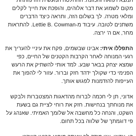
תמצא רפואה והכוונה. ההחלטה המעשית הזו פותחת
מקום לשמוע את דבר אלוהים, והופכת את חייך לקלים
ומלאי מטרה. לך בשלום הזה, ותראה כיצד הדברים
משתנים לטובה. עיבוד מ-Lettie B. Cowman. להתראות
מחר, אם ה' ירצה.
התפללו איתי:
אבינו שבשמים, פקח את עיניי להעריך את
רגעי המנוחה לאחר הקרבות הקטנים של החיים, כפי
שמצא יצחק בבאר שבע. למד אותי להשתיק את הרעש
הפנימי כדי שקולך ידהד חזק וברור. עזור לי להפוך את
העייפות להזדמנות לפגוש אותך.
אדוני, תן לי חכמה לברוח מהדאגות המצטברות ולבקש
את מנוחתך בנחישות. חזק את רוחי לציית גם בשעת
השקט, והנחה כל מחשבה אל שלומך האמיתי. שאנהג על
פי דוגמתך של שלווה בכל תחום.