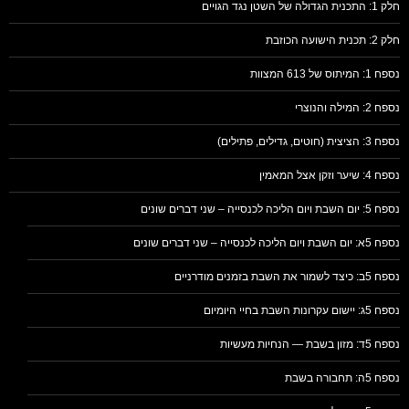
חלק 1: התכנית הגדולה של השטן נגד הגויים
חלק 2: תכנית הישועה הכוזבת
נספח 1: המיתוס של 613 המצוות
נספח 2: המילה והנוצרי
נספח 3: הציצית (חוטים, גדילים, פתילים)
נספח 4: שיער וזקן אצל המאמין
נספח 5: יום השבת ויום הליכה לכנסייה – שני דברים שונים
נספח 5א: יום השבת ויום הליכה לכנסייה – שני דברים שונים
נספח 5ב: כיצד לשמור את השבת בזמנים מודרניים
נספח 5ג: יישום עקרונות השבת בחיי היומיום
נספח 5ד: מזון בשבת — הנחיות מעשיות
נספח 5ה: תחבורה בשבת