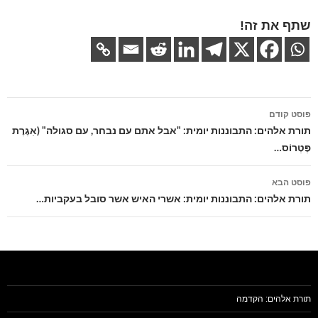
שתף את זה!
ניווט
פוסט קודם
בפוסטים
תורת אלהים: התבוננות יומית: "אבל אתם עם נבחר, עם סגולה" (אִגֶּרֶת
פֶּטְרוֹס…
פוסט הבא
תורת אלהים: התבוננות יומית: אשרי האיש אשר סובל בעקביות…
תורת אלהים: הקדמה