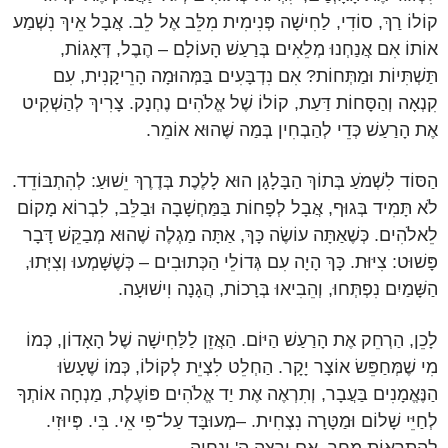
קוֹלוֹ רַךְ, סוֹדִי, לַחִישָׁה פְּנִימִית מִלֵּב אֶל לֵב. אֲבָל אֵיךְ נִשְׁמַע
אוֹתוֹ אִם אֲנַחְנוּ מְלֵאִים בְּרַעַשׁ הָעוֹלָם – הֶבֶל, דְּאָגוֹת,
תַּשְׁתִּיוֹת וּמַתְּחוֹת? אִם נִדְבָּעִים בַּמְּהוּמָה הָרֵיקָנִית, עִם
קִנְאָה וְהַסָּחוֹת דַּעַת, קוֹלוֹ שֶׁל אֱלֹהִים נֶחְנָק. צָרִיךְ לְהַשְׁקִיט
אֶת הָרַעַשׁ כְּדֵי לְהַבְחִין בְּמַה שֶּׁהוּא אוֹמֵר.
הַסּוֹד לִשְׁמֹעַ בְּתוֹךְ הַבָּלָגָן הוּא לָלֶכֶת בְּדֶרֶךְ יֵשׁוּעַ: לְהִתְבּוֹדֵד.
לֹא תָּמִיד בְּגוּף, אֲבָל לְפָחוֹת בַּמַּחְשָׁבָה וּבַלֵּב, לִבְרוֹא מָקוֹם
לֵאלֹהִים. כְּשֶׁאַתָּה עוֹשֶׂה כָּךְ, אַתָּה מַגְלֶה שֶׁהוּא מְבַקֵּשׁ דָּבָר
פָּשׁוּט: צִיּוּת. כָּךְ הָיָה עִם גְּדוֹלֵי הַכְּתוּבִים – כְּשֶׁשָּׁמְעוּ וְצִיְּתוּ,
הַשָּׁמַיִם נִפְתְּחוּ, וְהֵבִיאוּ בְּרָכוֹת, הֲגָנָה וִישׁוּעָה.
לָכֵן, הַרְחֵק אֶת הָרַעַשׁ הַיּוֹם. הַאֲזֵן לַלַּחִישָׁה שֶׁל הָאָדוֹן, כְּמוֹ
מִי שֶׁמְּחַפֵּשׂ אוֹצָר יָקָר. הַחְלֵט לִצְיֵת לְקוֹלוֹ, כְּמוֹ שֶׁעָשׂוּ
הַנֶּאֱמָנִים בַּעֲבָר, וְתִרְאֶה אֶת יַד אֱלֹהִים פּוֹעֶלֶת, מַנְחָה אוֹתְךָ
לְחַיֵּי שָׁלוֹם וּמַטָּרָה נִצְחִית. –מְעוּבָּד עַל־פִּי אֵי. בִּי. פְּיוּזִי.