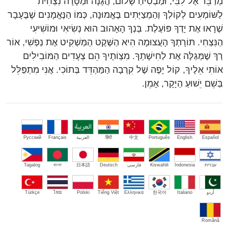
מְדַבֵּר אֶל לִבִּי, וּמַבְטִיחַ שָׁלוֹם, הֲגָנָה וּמַטָּרָה נִצְחִית
לַשּׁוֹמְעִים לְקוֹלְךָ וְהַמְצַיְּתִים בֶּאֱמוּנָה, כְּמוֹ הַנֶּאֱמָנִים שֶׁבֶּעָבָר
שֶׁרָאוּ אֶת יָדְךָ פּוֹעֶלֶת. בְּנְךָ הָאָהוּב הוּא נְשִׂיאִי וּמוֹשִׁיעִי
הַנִּצְחִי. תּוֹרָתְךָ הָעֲצוּמָה הִיא הַשֶּׁקֶט הַמַּשְׁקִיט אֶת נַפְשִׁי, אוֹר
רַךְ שֶׁמְּגַלֶּה אֶת לַחִישָׁתְךָ. מִצְוֹתֶיךָ הֵם צְעָדִים הַמּוֹבִילִים
אוֹתִי אֵלֶיךָ, קוֹל יָפֶה שֶׁל קִרְבָה הַמַּהְדֵּד בְּתוֹכִי. אֲנִי מִתְפַּלֵּל
בְּשֵׁם יֵשׁוּעַ הַיָּקָר, אָמֵן.
Español
English
Português
中文
हिंदी
العربية
Français
Русский
עברית
Indonesia
Kiswahili
فارسی
Deutsch
日本語
বাংলা
Tagalog
اُردو
Italiano
한국어
Ελληνικά
Tiếng Việt
Polski
ไทย
Türkçe
Română