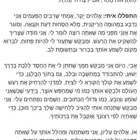
לְהִתְרָאוֹת מָחָר, אִם יִרְצֶה ה' וְנִחְיֶה.
התפללו איתי:
אֱלֹהִים יָקָר, אֲמִתִּי שֶׁרַבִּים הַפְּעָמִים אֲנִי
נִדְבָּע בַּמְּהוּמָה הָרֵיקָנִית, מָלֵא הַסָּחוֹת דַּעַת וּקִנְאָה, וְסוֹגֵר
אֶת אָזְנַי מִפְּנֵי מַה שֶּׁאַתָּה רוֹצֶה לוֹמַר לִי. אֲנִי מוֹדֶה שֶׁצָּרִיךְ
לְהַשְׁקִיט אֶת הָרַעַשׁ, וּמְבַקֵּשׁ שֶׁתַּעֲזֹר לִי לִהְיוֹת פָּתוּחַ, לִבְרוֹא
מָקוֹם לִשְׁמֹעַ אוֹתְךָ בְּבֵרוּר וּבְתְשׂוּמֶת לֵב.
אָבִי, הַיּוֹם אֲנִי מְבַקֵּשׁ מִמְּךָ שֶׁתִּתֵּן לִי אֶת הַחֶסֶד לָלֶכֶת בְּדֶרֶךְ
יֵשׁוּעַ, לְהִתְבּוֹדֵד בְּמַחְשָׁבָה וּבַלֵּב, גַּם בְּתוֹךְ הַבָּלָגָן, כְּדֵי
לִשְׁמֹעַ אֶת קוֹלְךָ הַקּוֹרֵא לִי לִצְיֵת. לַמְּדֵנִי לְהַרְחִיק אֶת רַעַשׁ
הָעוֹלָם וּלְבַקֵּשׁ אוֹתְךָ כְּמוֹ מִי שֶׁמְּחַפֵּשׂ אוֹצָר, בְּיָדְעִי שֶׁכְּשֶׁאֲנִי
שׁוֹמֵעַ וְצוֹבֵעַ, כְּמוֹ גְּדוֹלֵי הַכְּתוּבִים, הַשָּׁמַיִם נִפְתָּחִים עָלַי. אֲנִי
מְבַקֵּשׁ שֶׁתַּנְחֶה אוֹתִי לְהַגִּיב לַלַּחִישָׁה שֶׁלְּךָ בְּ“כֵּן” מוּכָן, כְּדֵי
שֶׁאֶחְיֶה לְפִי רְצוֹנְךָ וְאֶקַּבֵּל אֶת בִּרְכוֹתֶיךָ.
אוֹ, אֱלֹהִים עֶלְיוֹן, אֲנִי מִשְׁתַּחֲוֶה וּמְהַלֵּל אוֹתְךָ עַל שֶׁאַתָּה