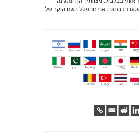
אותי בבלבול. מצוותיך הן המנגינה
סערות בתוכי. אני מתפלל בשם היקר של
中文
हिंदी
العربية
Français
Русский
עברית
Deuts
日本語
বাংলা
Tagalog
اُردو
Italiano
Română
Türkçe
ไทย
Polsk