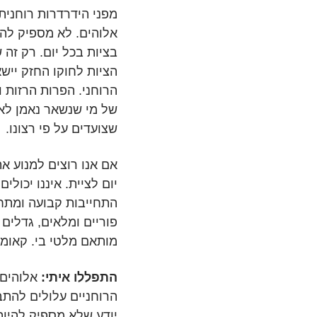
מפני הידרדרות רוחני
אלוהים. לא מספיק להי
בציות בכל יום. רק ז
הציות לחוקו החזק יישא
הרוחני. הפרות הרזות ו
של מי שנשאר נאמן לאד
שצועדים על פי רצונו.
אם אנו רוצים למנוע את
יום לציית. איננו יכולי
התחייבות קבועה ומתחד
פוריים ומלאים, גדלים 
מותאם מלטי בי. קאומן
התפללו איתי:
אלוהים 
הרוחניים עלולים להתב
יודע שלא מספיק להיות