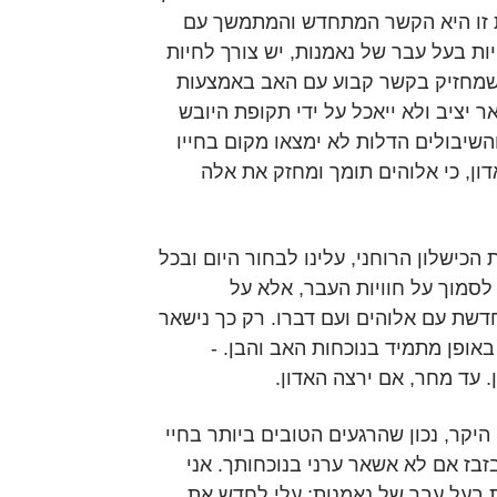
ת זו היא הקשר המתחדש והמתמשך עם
ות בעל עבר של נאמנות, יש צורך לחיות
ה שמחזיק בקשר קבוע עם האב באמצעות
ר יציב ולא ייאכל על ידי תקופת היובש
השיבולים הדלות לא ימצאו מקום בחייו
ון, כי אלוהים תומך ומחזק את אלה
 הכישלון הרוחני, עלינו לבחור היום ובכל
ם לסמוך על חוויות העבר, אלא על
שת עם אלוהים ועם דברו. רק כך נישאר
באופן מתמיד בנוכחות האב והבן. -
. עד מחר, אם ירצה האדון.
היקר, נכון שהרגעים הטובים ביותר בחיי
זבז אם לא אשאר ערני בנוכחותך. אני
 בעל עבר של נאמנות; עלי לחדש את