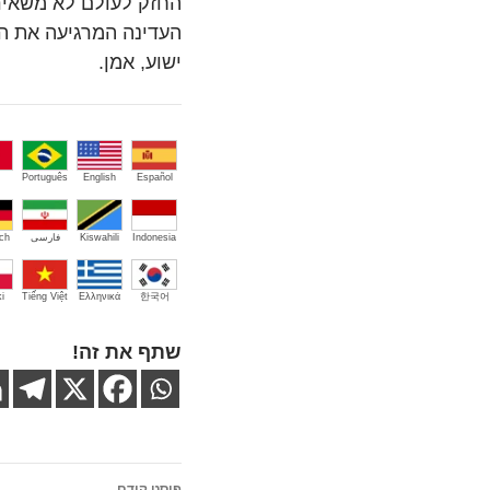
החזק לעולם לא משאיר 
העדינה המרגיעה את ה
ישוע, אמן.
Português
English
Español
Indonesia
Kiswahili
فارسی
ch
i
Tiếng Việt
Ελληνικά
한국어
שתף את זה!
ניווט
פוסט קודם