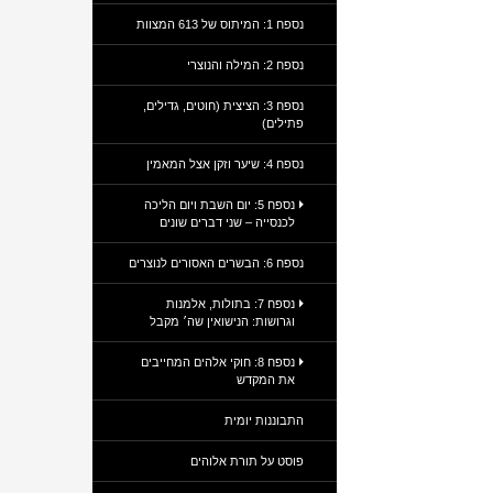
נספח 1: המיתוס של 613 המצוות
נספח 2: המילה והנוצרי
נספח 3: הציצית (חוטים, גדילים,
פתילים)
נספח 4: שיער וזקן אצל המאמין
נספח 5: יום השבת ויום הליכה
לכנסייה – שני דברים שונים
נספח 6: הבשרים האסורים לנוצרים
נספח 7: בתולות, אלמנות
וגרושות: הנישואין שה׳ מקבל
נספח 8: חוקי אלהים המחייבים
את המקדש
התבוננות יומית
פוסט על תורת אלוהים