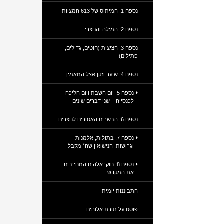
נספח 1: המיתוס של 613 המצוות
נספח 2: המילה והנוצרי
נספח 3: הציצית (חוטים, גדילים,
פתילים)
נספח 4: שיער וזקן אצל המאמין
נספח 5: יום השבת ויום הליכה
לכנסייה – שני דברים שונים
נספח 6: הבשרים האסורים לנוצרים
נספח 7: בתולות, אלמנות
וגרושות: הנישואין שה׳ מקבל
נספח 8: חוקי אלהים המחייבים
את המקדש
התבוננות יומית
פוסט על תורת אלוהים