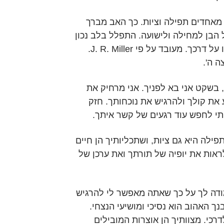
מאחדים תפילה וציות. כך האב מברך
 הבן למחילה ולישועה. התפלל בלב נכון
לציית, וה' יאיר את אורו על דרכך. מעובד על פי J. R. Miller.
 ה'.
 בשקט אני בא לפניך. אני מרחיק את
את קולך ולהרגיש את נוכחותך. חזק
תי לחפש עוד רגעים של קשר איתך.
תפילה היא גם ציות, ושתכליותיך הן חיים
לראות את יופיה של תורתך ואת ערכן של
מודה לך על כך שאתה מאפשר לי להרגיש
ך האהוב הוא נסיכי ומושיעי הנצחי.
רכי. מצוותיך הן אוצרות המובילים