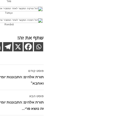
ไทย
Türkçe
Română
שתף את זה!
ניווט
פוסט קודם
בפוסטים
תורת אלהים: התבוננות יומית
ואחבא"
פוסט הבא
תורת אלהים: התבוננות יומית
זה נושא פרי…