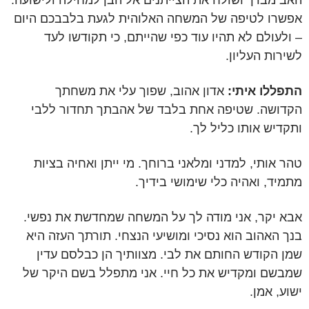
האב מברך ושולח את הצייתנים אל הבן למחילה ולישועה.
אפשרו לטיפה של המשחה האלוהית לגעת בלבבכם היום
– ולעולם לא תהיו עוד כפי שהייתם, כי תקודשו לעד
לשירות העליון.
התפללו איתי:
אדון אהוב, שפוך עלי את משחתך
הקדושה. שטיפה אחת בלבד של אהבתך תחדור ללבי
ותקדיש אותו כליל לך.
טהר אותי, למדני ומלאני ברוחך. מי ייתן ואחיה בציות
מתמיד, ואהיה כלי שימושי בידיך.
אבא יקר, אני מודה לך על המשחה שמחדשת את נפשי.
בנך האהוב הוא נסיכי ומושיעי הנצחי. תורתך העזה היא
שמן הקודש החותם את לבי. מצוותיך הן כבלסם עדין
שמבשם ומקדיש את כל חיי. אני מתפלל בשם היקר של
ישוע, אמן.