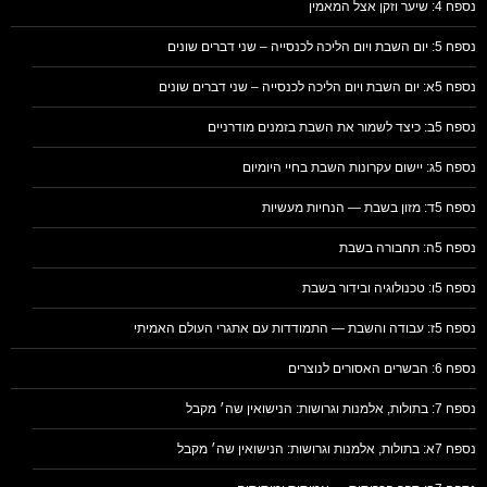
נספח 4: שיער וזקן אצל המאמין
נספח 5: יום השבת ויום הליכה לכנסייה – שני דברים שונים
נספח 5א: יום השבת ויום הליכה לכנסייה – שני דברים שונים
נספח 5ב: כיצד לשמור את השבת בזמנים מודרניים
נספח 5ג: יישום עקרונות השבת בחיי היומיום
נספח 5ד: מזון בשבת — הנחיות מעשיות
נספח 5ה: תחבורה בשבת
נספח 5ו: טכנולוגיה ובידור בשבת
נספח 5ז: עבודה והשבת — התמודדות עם אתגרי העולם האמיתי
נספח 6: הבשרים האסורים לנוצרים
נספח 7: בתולות, אלמנות וגרושות: הנישואין שה׳ מקבל
נספח 7א: בתולות, אלמנות וגרושות: הנישואין שה׳ מקבל