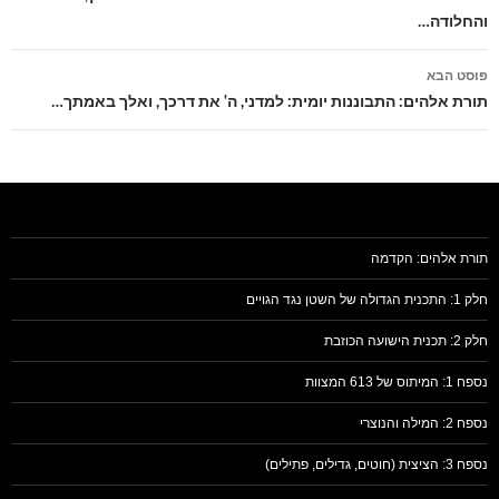
והחלודה…
פוסט הבא
תורת אלהים: התבוננות יומית: למדני, ה' את דרכך, ואלך באמתך…
תורת אלהים: הקדמה
חלק 1: התכנית הגדולה של השטן נגד הגויים
חלק 2: תכנית הישועה הכוזבת
נספח 1: המיתוס של 613 המצוות
נספח 2: המילה והנוצרי
נספח 3: הציצית (חוטים, גדילים, פתילים)