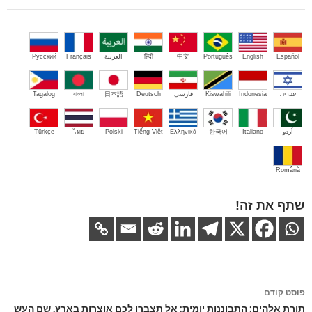
Español
English
Português
中文
हिंदी
العربية
Français
Русский
עברית
Indonesia
Kiswahili
فارسی
Deutsch
日本語
বাংলা
Tagalog
اُردو
Italiano
한국어
Ελληνικά
Tiếng Việt
Polski
ไทย
Türkçe
Română
שתף את זה!
ניווט
פוסט קודם
בפוסטים
תורת אלהים: התבוננות יומית: אל תצברו לכם אוצרות בארץ, שם העש