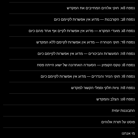
נספח 8א: חוקי אלהים המחייבים את המקדש
נספח 8ב: הקורבנות — מדוע אין אפשרות לקיימם כיום
נספח 8ג: מועדי המקרא — מדוע אין אפשרות לקיים אף אחד מהם כיום
נספח 8ד: חוקי הטהרה — מדוע אין אפשרות לקיימם ללא המקדש
נספח 8ה: המעשרות והביכורים — מדוע אין אפשרות לקיימם כיום
נספח 8ו: טקס הקומיון — הסעודה האחרונה של ישוע הייתה פסח
נספח 8ז: חוקי הנזיר והנדרים — מדוע אין אפשרות לקיימם כיום
נספח 8ח: ציות חלקי וסמלי הקשור למקדש
נספח 8ט: הצלב והמקדש
התבוננות יומית
פוסט על תורת אלוהים
מי אנחנו