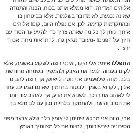
הנה המפתח: כאשר מחליטים לציית בלב שלם לתורת
אלוהים האדירה, הוא ממלא אותנו בכוח, הבנה והתמדה
שאינה נכנעת. לא מדובר בשלמות, אלא בביטחון בו
ובהתקדמות קדימה. לכן, אם נפלת היום, קום! אלוהים
איתך, נותן לך כל מה שאתה צריך כדי להגיע עד הסוף עם
חיוך על הפנים! -מעובד מג'אן גרו. להתראות מחר, אם ה'
ירצה.
התפללו איתי:
אלי היקר, אינני רוצה לשקוע באשמה, אלא
לקום בענווה, לנער את האבק ולהמשיך בשמחה מחודשת
בלב. מודה שלפעמים אני נוטה לייאוש, אך רוצה להביט
אליך, לקרוא בשמך ולבטוח ברחמיך שאינם נגמרים. עזור
לי לאהוב את דרכך, לשנוא את הרע, אך לאהוב עוד יותר
את הטוב והישר, ולהתמקד בלחיות נכון עם לב מלא בך.
אבי, היום אני מבקש שתיתן לי אומץ בלב שלא ארעד מפני
הסיכונים שבשירותך, לחיות את כל מצוותיך באומץ