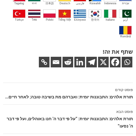
עברית
Indonesia
Kiswahili
فارسی
Deutsch
日本語
বাংলা
Tagalog
اُردو
Italiano
한국어
Ελληνικά
Tiếng Việt
Polski
ไทย
Türkçe
Română
שתף את זה!
ניווט
פוסט קודם
בפוסטים
תורת אלהים: התבוננות יומית: ואברהם מת בשיבה טובה; לאחר חיים…
פוסט הבא
תורת אלהים: התבוננות יומית: "על פי דבר ה' חנו באוהלים, ועל פי דבר
ה' נסעו"