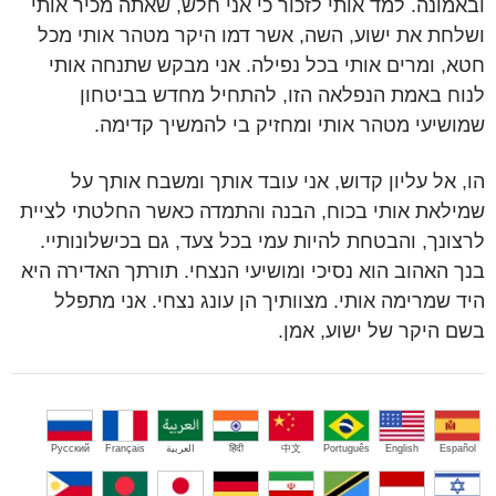
ובאמונה. למד אותי לזכור כי אני חלש, שאתה מכיר אותי
ושלחת את ישוע, השה, אשר דמו היקר מטהר אותי מכל
חטא, ומרים אותי בכל נפילה. אני מבקש שתנחה אותי
לנוח באמת הנפלאה הזו, להתחיל מחדש בביטחון
שמושיעי מטהר אותי ומחזיק בי להמשיך קדימה.
הו, אל עליון קדוש, אני עובד אותך ומשבח אותך על
שמילאת אותי בכוח, הבנה והתמדה כאשר החלטתי לציית
לרצונך, והבטחת להיות עמי בכל צעד, גם בכישלונותיי.
בנך האהוב הוא נסיכי ומושיעי הנצחי. תורתך האדירה היא
היד שמרימה אותי. מצוותיך הן עונג נצחי. אני מתפלל
בשם היקר של ישוע, אמן.
Español
English
Português
中文
हिंदी
العربية
Français
Русский