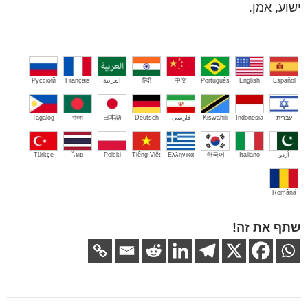
ישוע, אמן.
Español
English
Português
中文
हिंदी
العربية
Français
Русский
עברית
Indonesia
Kiswahili
فارسی
Deutsch
日本語
বাংলা
Tagalog
اُردو
Italiano
한국어
Ελληνικά
Tiếng Việt
Polski
ไทย
Türkçe
Română
שתף את זה!
ניווט