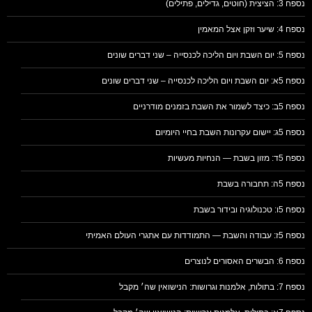
נספח 3: הציצית (חוטים, גדילים, פתילים)
נספח 4: שיער וזקן אצל המאמין
נספח 5: יום השבת ויום הליכה לכנסייה – שני דברים שונים
נספח 5א: יום השבת ויום הליכה לכנסייה – שני דברים שונים
נספח 5ב: כיצד לשמור את השבת בזמנים מודרניים
נספח 5ג: יישום עקרונות השבת בחיי היומיום
נספח 5ד: מזון בשבת — הנחיות מעשיות
נספח 5ה: תחבורה בשבת
נספח 5ו: טכנולוגיה ובידור בשבת
נספח 5ז: עבודה והשבת — התמודדות עם אתגרי העולם האמיתי
נספח 6: הבשרים האסורים לנוצרים
נספח 7: בתולות, אלמנות וגרושות: הנישואין שה׳ מקבל