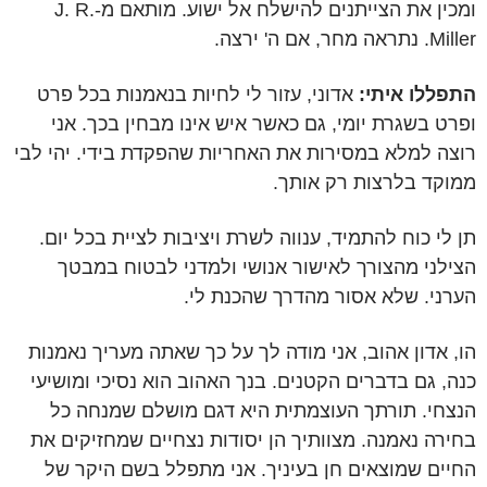
ומכין את הצייתנים להישלח אל ישוע. מותאם מ-J. R.
Miller. נתראה מחר, אם ה' ירצה.
התפללו איתי:
אדוני, עזור לי לחיות בנאמנות בכל פרט
ופרט בשגרת יומי, גם כאשר איש אינו מבחין בכך. אני
רוצה למלא במסירות את האחריות שהפקדת בידי. יהי לבי
ממוקד בלרצות רק אותך.
תן לי כוח להתמיד, ענווה לשרת ויציבות לציית בכל יום.
הצילני מהצורך לאישור אנושי ולמדני לבטוח במבטך
הערני. שלא אסור מהדרך שהכנת לי.
הו, אדון אהוב, אני מודה לך על כך שאתה מעריך נאמנות
כנה, גם בדברים הקטנים. בנך האהוב הוא נסיכי ומושיעי
הנצחי. תורתך העוצמתית היא דגם מושלם שמנחה כל
בחירה נאמנה. מצוותיך הן יסודות נצחיים שמחזיקים את
החיים שמוצאים חן בעיניך. אני מתפלל בשם היקר של