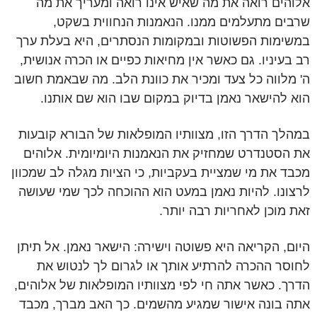
אלוהים רואה את מה שאיש אינו רואה ומעריך את מה
שרבים מתעלמים ממנו. הנאמנות הנחווית בשקט,
במשימות הפשוטות ובמקומות הנסתרים, היא בעלת ערך
רב בעיניו. גם כאשר אין מחיאות כפיים או הכרה אנושית,
ה' מלווה כל צעד ומכיר את כוונת הלב. מה שבאמת חשוב
הוא להישאר נאמן בדיוק במקום שבו הוא שם אותנו.
במהלך הדרך הזו, מצוותיו המופלאות של הבורא קובעות
את הסטנדרט שמחזיק את הנאמנות היומיומית. אלוהים
מכבד את מי שמציית בעקביות, כי הציות מגלה לב שמכוון
לרצונו. להיות נאמן במעט הוא ההוכחה לכך שמי שעושה
זאת מוכן לאחריות רבה יותר.
היום, הקריאה היא פשוטה וישירה: הישאר נאמן. אל תיתן
לחוסר ההכרה להרתיע אותך או לגרום לך לנטוש את
הדרך. כאשר אתה חי לפי מצוותיו המופלאות של אלוהים,
אתה בונה אישור שמגיע מהשמים. כך האב מברך, מכבד