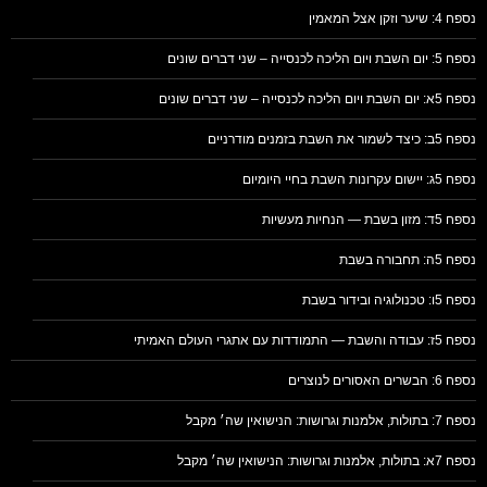
נספח 4: שיער וזקן אצל המאמין
נספח 5: יום השבת ויום הליכה לכנסייה – שני דברים שונים
נספח 5א: יום השבת ויום הליכה לכנסייה – שני דברים שונים
נספח 5ב: כיצד לשמור את השבת בזמנים מודרניים
נספח 5ג: יישום עקרונות השבת בחיי היומיום
נספח 5ד: מזון בשבת — הנחיות מעשיות
נספח 5ה: תחבורה בשבת
נספח 5ו: טכנולוגיה ובידור בשבת
נספח 5ז: עבודה והשבת — התמודדות עם אתגרי העולם האמיתי
נספח 6: הבשרים האסורים לנוצרים
נספח 7: בתולות, אלמנות וגרושות: הנישואין שה׳ מקבל
נספח 7א: בתולות, אלמנות וגרושות: הנישואין שה׳ מקבל