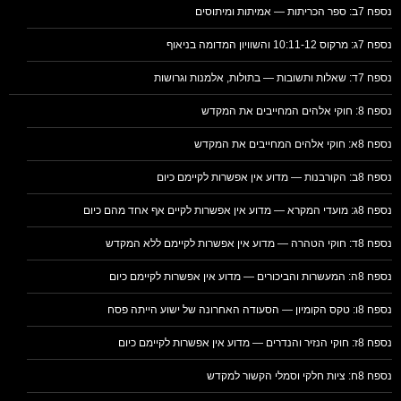
נספח 7ב: ספר הכריתות — אמיתות ומיתוסים
נספח 7ג: מרקוס 10:11-12 והשוויון המדומה בניאוף
נספח 7ד: שאלות ותשובות — בתולות, אלמנות וגרושות
נספח 8: חוקי אלהים המחייבים את המקדש
נספח 8א: חוקי אלהים המחייבים את המקדש
נספח 8ב: הקורבנות — מדוע אין אפשרות לקיימם כיום
נספח 8ג: מועדי המקרא — מדוע אין אפשרות לקיים אף אחד מהם כיום
נספח 8ד: חוקי הטהרה — מדוע אין אפשרות לקיימם ללא המקדש
נספח 8ה: המעשרות והביכורים — מדוע אין אפשרות לקיימם כיום
נספח 8ו: טקס הקומיון — הסעודה האחרונה של ישוע הייתה פסח
נספח 8ז: חוקי הנזיר והנדרים — מדוע אין אפשרות לקיימם כיום
נספח 8ח: ציות חלקי וסמלי הקשור למקדש