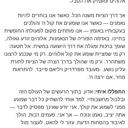
אלוהים ומעמיק את הסבל.
אך דרך הציות משנה הכל. כאשר אנו בוחרים להיות
נאמנים — כאשר אנו שומעים את קול ה' והולכים
בעקבותיו באומץ — אנו פותחים מקום לפעולתו החופשית
בחיינו. באדמה הפוריה של הנאמנות, אלוהים זורע גאולה,
שופך ברכות ומגלה את דרך הישועה במשיח. אל תטעה:
רק מי שמציית שומע את קול אלוהים. רק מי שנכנע לרצונו
משתחרר. ורק מי שהולך בדרך הצרה של הציות לתורת
עליון נושע. -מעובד מפרדריק ויליאם פייבר. להתראות
מחר, אם ירצה ה'.
התפללו איתי:
אדון, בתוך הרעשים של העולם הזה
ובלבול מחשבותיי, למד אותי להשתיק כל דבר שמונע
ממני לשמוע את קולך. אני יודע שאינך מפסיק לדבר —
אתה יציב, נאמן ונוכח — אך אני, פעמים רבות, הולך
לאיבוד בהסחות הדעת. עזור לי להאט, לעצור מול