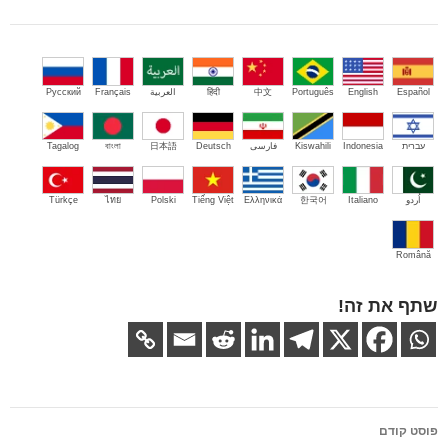
Español
English
Português
中文
हिंदी
العربية
Français
Русский
עברית
Indonesia
Kiswahili
فارسی
Deutsch
日本語
বাংলা
Tagalog
اُردو
Italiano
한국어
Ελληνικά
Tiếng Việt
Polski
ไทย
Türkçe
Română
שתף את זה!
ניווט
פוסט קודם