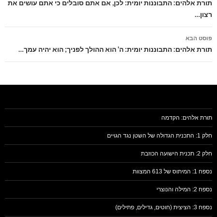
בפוסטים
תורת אלהים: התבוננות יומית: לכן, אם אתם סובלים כי אתם עושים את
רצון…
פוסט הבא
תורת אלהים: התבוננות יומית: ה' הוא ההולך לפניך; הוא יהיה עמך…
תורת אלהים: הקדמה
חלק 1: התכנית הגדולה של השטן נגד הגויים
חלק 2: תכנית הישועה הכוזבת
נספח 1: המיתוס של 613 המצוות
נספח 2: המילה והנוצרי
נספח 3: הציצית (חוטים, גדילים, פתילים)