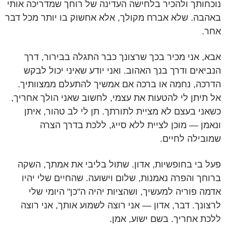
נוכחותך ולהכיר בלחישה העדינה של רוחך שמדריכה אותי
באהבה. שלא אברח מקולך, אלא אחשוק בו יותר מכל דבר
אחר.
אבא, אני מכיר בכך שרצונך כבר התגלה בבירור, דרך
הנביאים ודרך בנך האהוב. ואני יודע שאיני יכול לבקש
הדרכה, נחמה או ברכה אם אמשיך להתעלם ממצוותיך.
אל תיתן לי להטעות את עצמי, לחשוב שאני הולך אחריך,
כשאני בעצם לא מציית לתורתך. תן לי לב טהור, איתן
ונאמן — מוכן לציית ללא סייג, ללכת בדרך הצרה
שמובילה לחיים.
פעל בי בחופשיות, אדון. שתול בליבי את אמתך, השקה
ברוחך והפרה נאמנות, שלום וישועה. שהחיים שלי יהיו
אדמה פוריה למעשיך, ושהציות יהיה ה"כן" היומי שלי
לרצונך. דבר, אדון — אני רוצה לשמוע אותך, אני רוצה
ללכת אחריך. בשם ישוע, אמן.