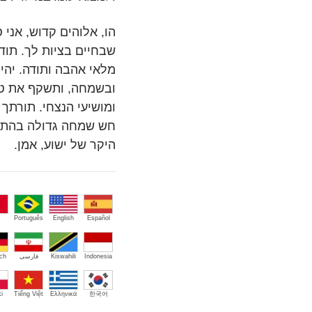
הו, אלוהים קדוש, אני
שבחיים בציות לך. תו
מלאי אהבה ותודה. יהי
ובשמחה, ותשקף את טוב
ומושיעי הנצחי. תורתך 
חש שמחה גדולה בהתבו
היקר של ישוע, אמן.
Português
English
Español
Indonesia
Kiswahili
فارسی
ch
i
Tiếng Việt
Ελληνικά
한국어