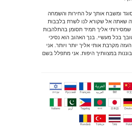
 סוגד ומשבח אותך על החירות והשמחה
דה שאתה אל שקורא לנו לשרת בלבבות
 שמסירותי אליך תמיד תסומן בהתלהבות
ך בכל מעשיי. בנך האהוב הוא נסיכי
העזה מקרבת אותי אליך יותר ויותר. אני
ננות במצוותיך היפות. אני מתפלל בשם
中文
हिंदी
العربية
Français
Русский
עברית
Deuts
日本語
বাংলা
Tagalog
اُردو
Italiano
Română
Türkçe
ไทย
Polsk