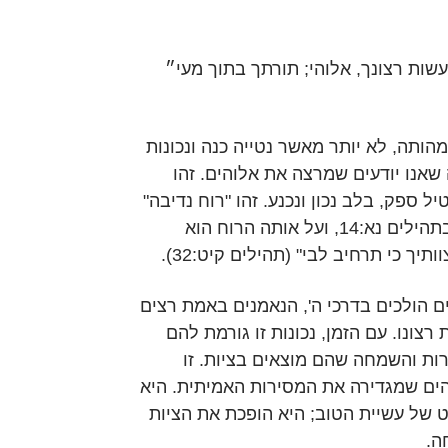
שות רצונך, אלוהי; תורתך בתוך מעי״
הותה, לא יותר מאשר נטייה כנה ונכונות
אנו יודעים שמרצה את אלוהים. זהו
ל ספק, בלב נכון ונכנע. זהו "רוח נדיבה"
שעליה דיבר המשורר בתהילים נא:14, ועל אותה הרוח הוא
יך כי תרחיב לבי" (תהילים קיט:32).
ם הולכים בדרכי ה', הנאמנים באמת רצים
צונו. עם הזמן, נכונות זו גורמת להם
ות והשמחה שהם מוצאים בציות. זו
הים שמגדירה את המסירות האמיתית. היא
של עשיית הטוב; היא הופכת את הציות
ה.