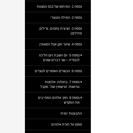
נספח 1: המיתוס של 613 המצוות
נספח 2: המילה והנוצרי
נספח 3: הציצית (חוטים, גדילים,
פתילים)
נספח 4: שיער וזקן אצל המאמין
נספח 5: יום השבת ויום הליכה
לכנסייה – שני דברים שונים
נספח 6: הבשרים האסורים לנוצרים
נספח 7: בתולות, אלמנות
וגרושות: הנישואין שה׳ מקבל
נספח 8: חוקי אלהים המחייבים
את המקדש
התבוננות יומית
פוסט על תורת אלוהים