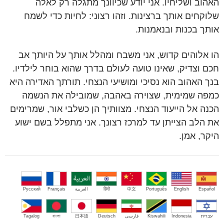
האהוב ושליחיו. אני יודע שכיוונך מתגלה רק לאלה
שלוקחים אותך ברצינות. וזהו רצוני: לחיות כדי לשמח
אותך בכנות ובנאמנות.
הו אלוהים קדוש, אני משבח ומהלל אותך על היותך אב
חכם וצדיק, שאינו טועה לעולם בדרך שהוא בוחר לילדיו.
בנך האהוב הוא נסיכי ומושיעי הנצחי. תורתך האדירה היא
כמפה שמימית, שצוירה באהבה, שמובילה את הנשמה
הכנה אל הייעוד הנצחי. מצוותיך הן כשלבי אור, שמרימים
את הלב הצייתן עד למרכז רצונך. אני מתפלל בשם ישוע
היקר, אמן.
Español
English
Português
中文
हिंदी
العربية
Français
Русский
עברית
Indonesia
Kiswahili
فارسی
Deutsch
日本語
বাংলা
Tagalog