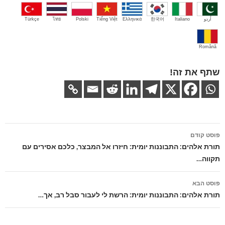
اُردو
Italiano
한국어
Ελληνικά
Tiếng Việt
Polski
ไทย
Türkçe
Română
שתף את זה!
ניווט
פוסט קודם
בפוסטים
תורת אלהים: התבוננות יומית: חיזרו אל המבצר, כלכם אסירים עם
תקווה…
פוסט הבא
תורת אלהים: התבוננות יומית: הרשת לי לעבור סבל רב, אך…