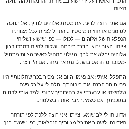
התנ״ך ואושרו על ידי ישוע בבשורות. זהו נקודת ההתחלה:
הציות.
אם אתה רוצה לדעת את מטרת אלוהים לחייך, אל תחכה
לסימנים או חוויות מיסטיות. התחל לציית לכל מצוותיו
הנפלאות של אלוהים — לכולן — כפי שישוע ושליחיו
צייתו. האור יבוא. הדרך תיפתח. ושלום להיות במרכז רצון
אלוהים ימלא את לבך. הגילוי מתחיל כאשר הציות מתחיל.
-מעובד מהוראס בושנל. נתראה מחר, אם ה' ירצה.
התפללו איתי:
אב נאמן, היום אני מכיר בכך שתלונותיי היו
פרי חוסר הבנתי את ריבונותך. סלח לי על כל פעם
שלחשתי או ערערתי על בחירותיך עבורי. למד אותי לבטוח
בתוכניתך, גם כשאיני מבין אותה בשלמות.
אדון, תן לי לב שומע וצייתן. אני רוצה ללכת לפי תורתך
האדירה, לשמור את כל מצוותיך הנפלאות, כפי שעשה בנך