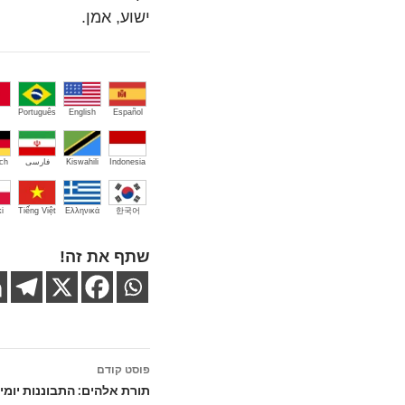
ישוע, אמן.
Português
English
Español
Indonesia
Kiswahili
فارسی
ch
i
Tiếng Việt
Ελληνικά
한국어
שתף את זה!
ניווט
פוסט קודם
בפוסטים
תורת אלהים: התבוננות יומית: בזאת