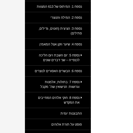
נספח 1: המיתוס של 613 המצוות
נספח 2: המילה והנוצרי
נספח 3: הציצית (חוטים, גדילים,
פתילים)
נספח 4: שיער וזקן אצל המאמין
נספח 5: יום השבת ויום הליכה
לכנסייה – שני דברים שונים
נספח 6: הבשרים האסורים לנוצרים
נספח 7: בתולות, אלמנות
וגרושות: הנישואין שה׳ מקבל
נספח 8: חוקי אלהים המחייבים
את המקדש
התבוננות יומית
פוסט על תורת אלוהים