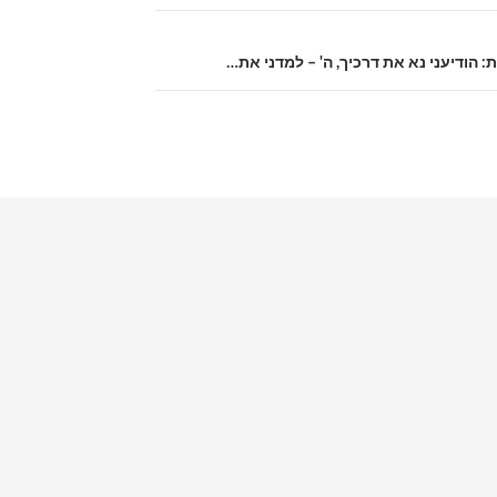
: הודיעני נא את דרכיך, ה' – למדני את…