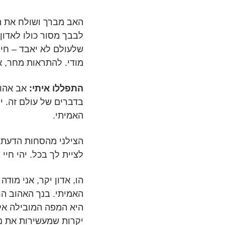
האב מברך ושולח את הצ
לבבך מסור כולו לאדון
שלעולם לא יאבד – חיי 
מודי. להתראות מחר, א
התפללו איתי:
אב אהוב
בדברים של עולם זה. יה
האמיתי.
הצילני מהסחות הדעת ש
לציית לך בכל. יהי חיי
הו, אדון יקר, אני מוד
האמיתי. בנך האהוב הוא
היא המפה המובילה אל 
יקרות שמעשירות את נ