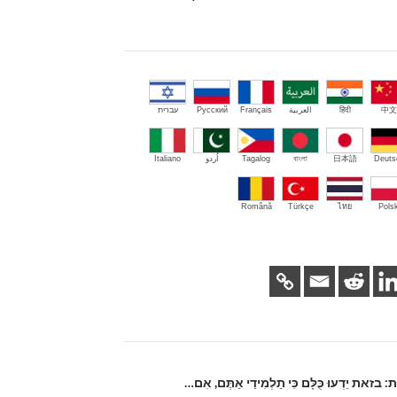
中文
हिंदी
العربية
Français
Русский
עברית
Deuts
日本語
বাংলা
Tagalog
اُردو
Italiano
Română
Türkçe
ไทย
Polsk
 יֵדְעוּ כֻּלָּם כִּי תַלְמִידַי אַתֶּם, אִם…