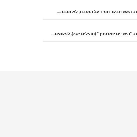
ית: האש תבער תמיד על המזבח; לא תכבה…
: "הישרים יחזו פניך" (תהילים יא:ז). לפעמים…