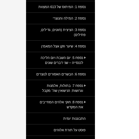
נספח 1: המיתוס של 613 המצוות
נספח 2: המילה והנוצרי
נספח 3: הציצית (חוטים, גדילים,
פתילים)
נספח 4: שיער וזקן אצל המאמין
נספח 5: יום השבת ויום הליכה
לכנסייה – שני דברים שונים
נספח 6: הבשרים האסורים לנוצרים
נספח 7: בתולות, אלמנות
וגרושות: הנישואין שה׳ מקבל
נספח 8: חוקי אלהים המחייבים
את המקדש
התבוננות יומית
פוסט על תורת אלוהים