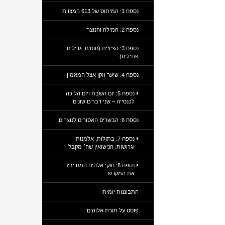
נספח 1: המיתוס של 613 המצוות
נספח 2: המילה והנוצרי
נספח 3: הציצית (חוטים, גדילים,
פתילים)
נספח 4: שיער וזקן אצל המאמין
נספח 5: יום השבת ויום הליכה
לכנסייה – שני דברים שונים
נספח 6: הבשרים האסורים לנוצרים
נספח 7: בתולות, אלמנות
וגרושות: הנישואין שה׳ מקבל
נספח 8: חוקי אלהים המחייבים
את המקדש
התבוננות יומית
פוסט על תורת אלוהים