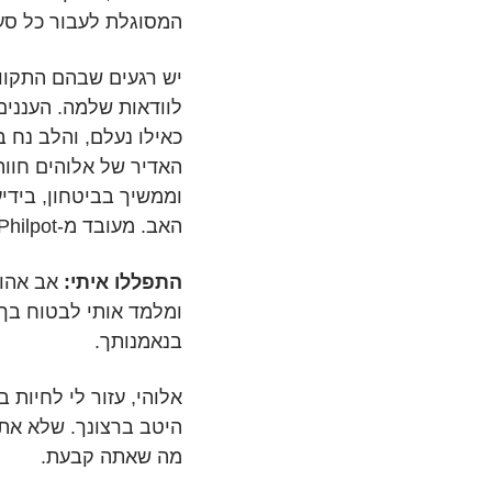
המסוגלת לעבור כל סע
יש רגעים שבהם התקו
לוודאות שלמה. העננים
כאילו נעלם, והלב נח 
האדיר של אלוהים חוו
וממשיך בביטחון, בידי
האב. מעובד מ-J.C. Philpot. להתראות מחר, אם ה׳ ירצה.
התפללו איתי:
אב אהוב
ומלמד אותי לבטוח בך 
בנאמנותך.
אלוהי, עזור לי לחיות 
היטב ברצונך. שלא את
מה שאתה קבעת.