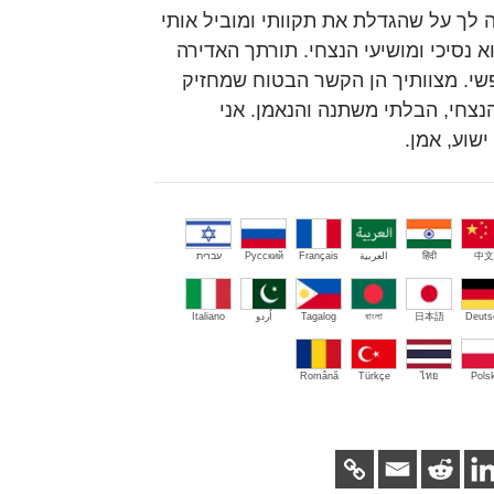
דה לך על שהגדלת את תקוותי ומוביל אותי
 נסיכי ומושיעי הנצחי. תורתך האדירה
פשי. מצוותיך הן הקשר הבטוח שמחזיק
נצחי, הבלתי משתנה והנאמן. אני
שוע, אמן.
中文
हिंदी
العربية
Français
Русский
עברית
Deuts
日本語
বাংলা
Tagalog
اُردو
Italiano
Română
Türkçe
ไทย
Polsk