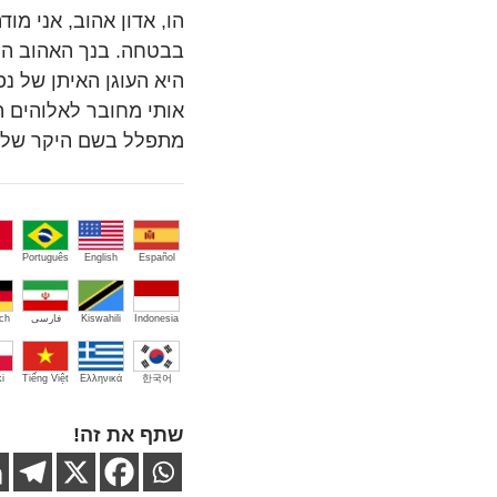
הו, אדון אהוב, אני מו
בבטחה. בנך האהוב הוא
היא העוגן האיתן של נ
אותי מחובר לאלוהים ה
מתפלל בשם היקר של י
Português
English
Español
Indonesia
Kiswahili
فارسی
ch
i
Tiếng Việt
Ελληνικά
한국어
שתף את זה!