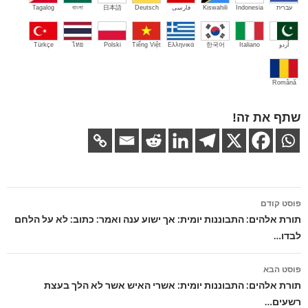
עברית
Indonesia
Kiswahili
فارسی
Deutsch
日本語
বাংলা
Tagalog
اُردو
Italiano
한국어
Ελληνικά
Tiếng Việt
Polski
ไทย
Türkçe
Română
שתף את זה!
ניווט
פוסט קודם
בפוסטים
תורת אלהים: התבוננות יומית: אך ישוע ענה ואמר: כתוב: לא על הלחם
לבדו…
פוסט הבא
תורת אלהים: התבוננות יומית: אשרי האיש אשר לא הלך בעצת
רשעים…