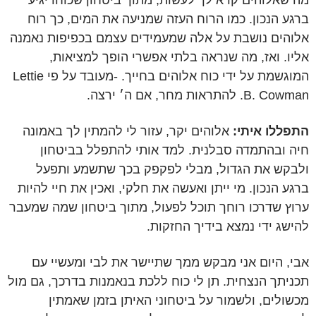
מה שאלוהים קרא לך לעשות, מתוך ביטחון שכוחו יגיע
ברגע הנכון. כמו הרוח העזה שמניעה את המים, כך רוח
אלוהים נושבת על אלה שמעמידים עצמם בכפיפות נאמנה
אליו. ואז, מה שנראה בלתי אפשרי הופך למציאות,
המוגשמת על ידי כוח אלוהים בחייך. -מעובד על פי Lettie
B. Cowman. להתראות מחר, אם ה׳ ירצה.
התפללו איתי:
אלוהים יקר, עזור לי להמתין לך באמונה
חיה ובהתמדה סבלנית. למד אותי להתפלל בביטחון
ולבקש את הגדול, מבלי לפקפק בכך שתשמע ותפעל
ברגע הנכון. מי ייתן ואעשה את חלקי, ואכין את חיי להיות
ערוץ שדרכו רוחך תוכל לפעול, מתוך ביטחון שמה שמעבר
להישג ידי נמצא בידיך החזקות.
אבי, היום אני מבקש ממך שתיישר את לבי ומעשיי עם
תכניתך הנצחית. תן לי כוח ללכת בנאמנות בדרכך, גם מול
מכשולים, ולשמור על ביטחוני האיתן בזמן שאמתין