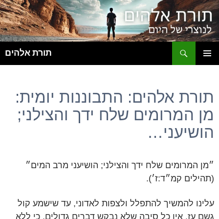
ח
תורת אלהים
לדלג
תפריט
לתוכן
ראשי
תורת אלהים: התבוננות יומית:
מן המרומים שלח ידך והצילני;
הושיעני…
״מן המרומים שלח ידך והצילני; הושיעני מרב המים״
(תהילים קמ״ד:ז׳).
עלינו להמשיך להתפלל ולצפות לאדוני, עד שישמע קול
גשם עז. אין כל סיבה שלא נבקש דברים גדולים, כי ללא