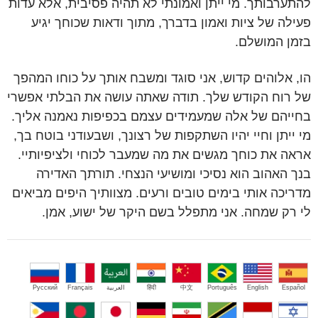
להתערבותך. מי ייתן ואמונתי לא תהיה פסיבית, אלא עדות
פעילה של ציות ואמון בדברך, מתוך ודאות שכוחך יגיע
בזמן המושלם.
הו, אלוהים קדוש, אני סוגד ומשבח אותך על כוחו המהפך
של רוח הקודש שלך. תודה שאתה עושה את הבלתי אפשרי
בחייהם של אלה שמעמידים עצמם בכפיפות נאמנה אליך.
מי ייתן וחיי יהיו השתקפות של רצונך, ושבעודני בוטח בך,
אראה את כוחך מגשים את מה שמעבר לכוחי ולציפיותיי.
בנך האהוב הוא נסיכי ומושיעי הנצחי. תורתך האדירה
מדריכה אותי בימים טובים ורעים. מצוותיך היפים מביאים
לי רק שמחה. אני מתפלל בשם היקר של ישוע, אמן.
Español
English
Português
中文
हिंदी
العربية
Français
Русский