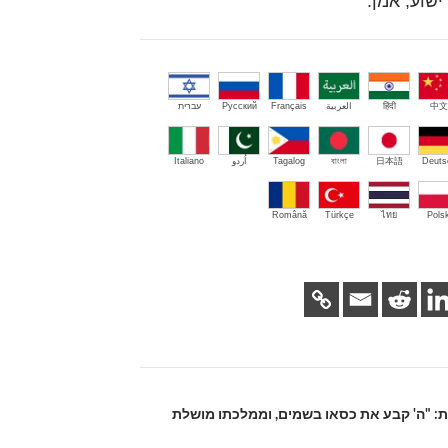
שוע, אמן.
中文
हिंदी
العربية
Français
Русский
עברית
Deuts
日本語
বাংলা
Tagalog
اُردو
Italiano
Română
Türkçe
ไทย
Polsk
ת: "ה' קבע את כסאו בשמים, וממלכתו מושלת