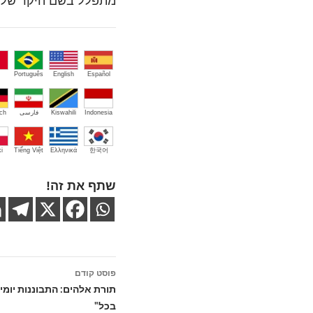
מתפלל בשם היקר של י
Português
English
Español
Indonesia
Kiswahili
فارسی
ch
i
Tiếng Việt
Ελληνικά
한국어
שתף את זה!
ניווט
פוסט קודם
בפוסטים
תורת אלהים: התבוננות יומי
בכל"