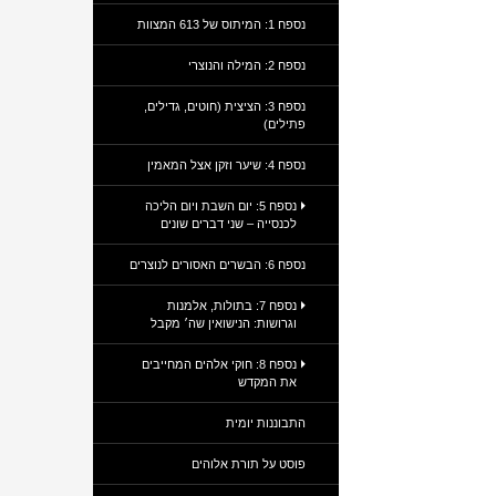
נספח 1: המיתוס של 613 המצוות
נספח 2: המילה והנוצרי
נספח 3: הציצית (חוטים, גדילים,
פתילים)
נספח 4: שיער וזקן אצל המאמין
נספח 5: יום השבת ויום הליכה
לכנסייה – שני דברים שונים
נספח 6: הבשרים האסורים לנוצרים
נספח 7: בתולות, אלמנות
וגרושות: הנישואין שה׳ מקבל
נספח 8: חוקי אלהים המחייבים
את המקדש
התבוננות יומית
פוסט על תורת אלוהים