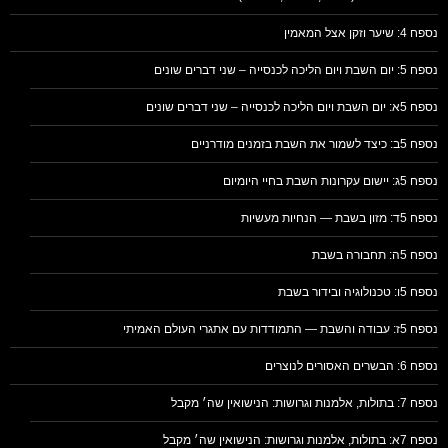
נספח 4: שיער וזקן אצל המאמין
נספח 5: יום השבת ויום הליכה לכנסייה – שני דברים שונים
נספח 5א: יום השבת ויום הליכה לכנסייה – שני דברים שונים
נספח 5ב: כיצד לשמור את השבת בזמנים מודרניים
נספח 5ג: יישום עקרונות השבת בחיי היומיום
נספח 5ד: מזון בשבת — הנחיות מעשיות
נספח 5ה: תחבורה בשבת
נספח 5ו: טכנולוגיה ובידור בשבת
נספח 5ז: עבודה והשבת — התמודדות עם אתגרי העולם האמיתי
נספח 6: הבשרים האסורים לנוצרים
נספח 7: בתולות, אלמנות וגרושות: הנישואין שה׳ מקבל
נספח 7א: בתולות, אלמנות וגרושות: הנישואין שה׳ מקבל