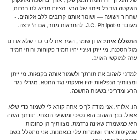
של העליון יהיו חומת המגן שלך, אורך בחשכה ואזעקתך
השקטה נגד כל פיתוי של הרע. הציות מביא לנו ברכות,
שחרור וישועה — ושומר אותנו קרובים ללב אלוהים. -
מעובד מ-J.C. Philpot. להתראות מחר, אם ה' ירצה.
התפללו איתי:
אדון שומר, העיר את ליבי כדי שלא ארדם
מול הסכנה. מי ייתן ועיניי יהיו תמיד פקוחות ורוחי תמיד
ערה למוקשי האויב.
למדני לאהוב את תורתך ולשמור אותה בקנאות. מי ייתן
ומצוותיך הנפלאות יהיו אזעקתי נגד החטא, מגדלי נגד
הרע ומדריכי בשעות החשכה.
הו, אלוהי, אני מודה לך כי אתה קורא לי לשמור כדי שלא
אפול. בנך האהוב הוא נסיכי ומושיעי הנצחי. תורתך העזה
היא כמשמרת שאינה נרדמת. מצוותיך הן כחומות
שמקיפות אותי ושומרות עלי בנאמנות. אני מתפלל בשם