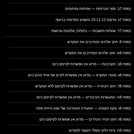
נספח 7ב: ספר הכריתות — אמיתות ומיתוסים
נספח 7ג: מרקוס 10:11-12 והשוויון המדומה בניאוף
נספח 7ד: שאלות ותשובות — בתולות, אלמנות וגרושות
נספח 8: חוקי אלהים המחייבים את המקדש
נספח 8א: חוקי אלהים המחייבים את המקדש
נספח 8ב: הקורבנות — מדוע אין אפשרות לקיימם כיום
נספח 8ג: מועדי המקרא — מדוע אין אפשרות לקיים אף אחד מהם כיום
נספח 8ד: חוקי הטהרה — מדוע אין אפשרות לקיימם ללא המקדש
נספח 8ה: המעשרות והביכורים — מדוע אין אפשרות לקיימם כיום
נספח 8ו: טקס הקומיון — הסעודה האחרונה של ישוע הייתה פסח
נספח 8ז: חוקי הנזיר והנדרים — מדוע אין אפשרות לקיימם כיום
נספח 8ח: ציות חלקי וסמלי הקשור למקדש