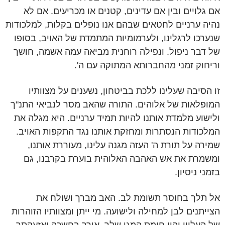
אם גלויים ובין אם עדינים, קטנים או מכריעים. אם לא
נהיה ערניים לחטאים שבהם אנו נופלים בקלות, למלכודות
שנערכו לרגלינו, ולערמומיות המתמדת של האויב, בסופו
של דבר ניפול. ונפילה רוחנית מביאה עמה אשמה, חושך
וריחוק זמני מהחברותא המתוקה עם ה'.
זו הסיבה שעלינו ללכת בביטחון, נשענים על מצוותיו
המופלאות של אלוהים. התורה שהאב מסר לנביאי התנ"ך
ולישוע מלמדת אותנו להיות תמיד ערניים. היא מגלה את
המלכודות הנסתרות ומחזקת אותנו נגד התקפות האויב.
שמירה על תורת ה' העזה מגנה עלינו, מעוררת אותנו,
ומשמרת את אש האהבה האלוהית בוערת בקרבנו, גם
בזמני ניסיון.
אל תלך בחוסר תשומת לב. האב מברך ושולח את
הצייתנים לבן למחילה ולישועה. מי ייתן ומצוותיו הזוהרות