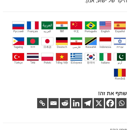
היקר של ישוע, אמן.
Español
English
Português
中文
हिंदी
العربية
Français
Русский
עברית
Indonesia
Kiswahili
فارسی
Deutsch
日本語
বাংলা
Tagalog
اُردو
Italiano
한국어
Ελληνικά
Tiếng Việt
Polski
ไทย
Türkçe
Română
שתף את זה!
ניווט
פוסט קודם