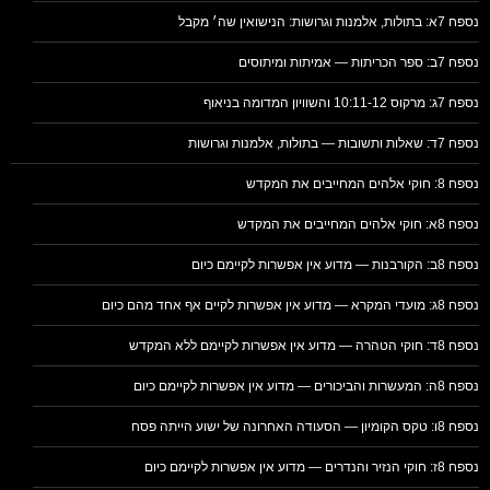
נספח 7א: בתולות, אלמנות וגרושות: הנישואין שה׳ מקבל
נספח 7ב: ספר הכריתות — אמיתות ומיתוסים
נספח 7ג: מרקוס 10:11-12 והשוויון המדומה בניאוף
נספח 7ד: שאלות ותשובות — בתולות, אלמנות וגרושות
נספח 8: חוקי אלהים המחייבים את המקדש
נספח 8א: חוקי אלהים המחייבים את המקדש
נספח 8ב: הקורבנות — מדוע אין אפשרות לקיימם כיום
נספח 8ג: מועדי המקרא — מדוע אין אפשרות לקיים אף אחד מהם כיום
נספח 8ד: חוקי הטהרה — מדוע אין אפשרות לקיימם ללא המקדש
נספח 8ה: המעשרות והביכורים — מדוע אין אפשרות לקיימם כיום
נספח 8ו: טקס הקומיון — הסעודה האחרונה של ישוע הייתה פסח
נספח 8ז: חוקי הנזיר והנדרים — מדוע אין אפשרות לקיימם כיום