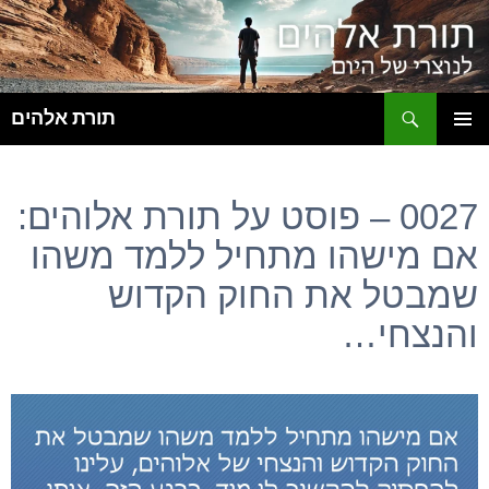
ח
תורת אלהים
לדלג
תפריט
לתוכן
ראשי
0027 – פוסט על תורת אלוהים:
אם מישהו מתחיל ללמד משהו
שמבטל את החוק הקדוש
והנצחי…