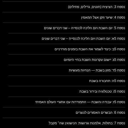
נספח 3: הציצית (חוטים, גדילים, פתילים)
נספח 4: שיער וזקן אצל המאמין
נספח 5: יום השבת ויום הליכה לכנסייה – שני דברים שונים
נספח 5א: יום השבת ויום הליכה לכנסייה – שני דברים שונים
נספח 5ב: כיצד לשמור את השבת בזמנים מודרניים
נספח 5ג: יישום עקרונות השבת בחיי היומיום
נספח 5ד: מזון בשבת — הנחיות מעשיות
נספח 5ה: תחבורה בשבת
נספח 5ו: טכנולוגיה ובידור בשבת
נספח 5ז: עבודה והשבת — התמודדות עם אתגרי העולם האמיתי
נספח 6: הבשרים האסורים לנוצרים
נספח 7: בתולות, אלמנות וגרושות: הנישואין שה׳ מקבל