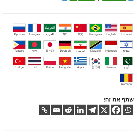
Español
English
Português
中文
हिंदी
العربية
Français
Русский
עברית
Indonesia
Kiswahili
فارسی
Deutsch
日本語
বাংলা
Tagalog
اُردو
Italiano
한국어
Ελληνικά
Tiếng Việt
Polski
ไทย
Türkçe
Română
שתף את זה!
ניווט