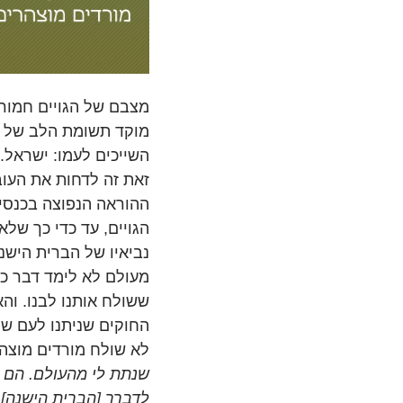
מצבם של הגויים חמור
מוקד תשומת הלב של י
השייכים לעמו: ישראל. 
זאת זה לדחות את העוב
ההוראה הנפוצה בכנסי
הגויים, עד כדי כך שלא
נביאיו של הברית הישנה
מעולם לא לימד דבר כז
ששולח אותנו לבנו. וה
החוקים שניתנו לעם שה
לא שולח מורדים מוצהר
שנתת לי מהעולם. הם הי
לדברך [הברית הישנה].” (יו