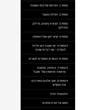
נספח 1: המיתוס של 613 המצוות
נספח 2: המילה והנוצרי
נספח 3: הציצית (חוטים, גדילים,
פתילים)
נספח 4: שיער וזקן אצל המאמין
נספח 5: יום השבת ויום הליכה
לכנסייה – שני דברים שונים
נספח 6: הבשרים האסורים לנוצרים
נספח 7: בתולות, אלמנות
וגרושות: הנישואין שה׳ מקבל
נספח 8: חוקי אלהים המחייבים
את המקדש
התבוננות יומית
פוסט על תורת אלוהים