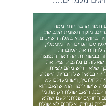
גים מלמדים….