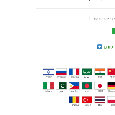
תף את ההודעה הזו!
קודם
中文
हिंदी
العربية
Français
Русский
עברית
Deuts
日本語
বাংলা
Tagalog
اُردو
Italiano
Română
Türkçe
ไทย
Polsk