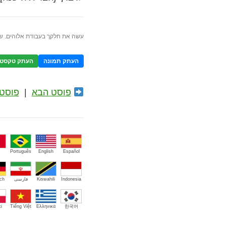
עשה את חלקך בעבודת אלוהים. ש
העתק תמונה
העתק טקסט
פוסט הבא
|
פוסט 
Português
English
Español
Indonesia
Kiswahili
فارسی
ch
i
Tiếng Việt
Ελληνικά
한국어