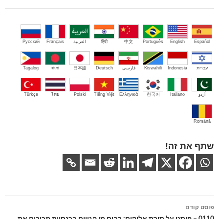
Español
English
Português
中文
हिंदी
العربية
Français
Русский
עברית
Indonesia
Kiswahili
فارسی
Deutsch
日本語
বাংলা
Tagalog
اُردو
Italiano
한국어
Ελληνικά
Tiếng Việt
Polski
ไทย
Türkçe
Română
שתף את זה!
ניווט
פוסט קודם
בפוסטים
0110 – פוסט על תורת אלוהים: רבים מן הגויים בכנסיות מכירים את