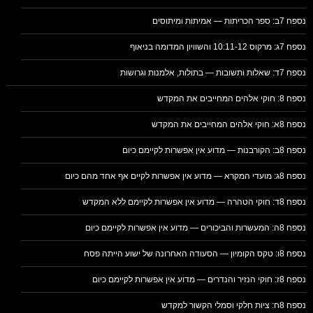
נספח 7ב: ספר הכריתות — אמיתות ומיתוסים
נספח 7ג: מרקוס 10:11-12 והשוויון המדומה בניאוף
נספח 7ד: שאלות ותשובות — בתולות, אלמנות וגרושות
נספח 8: חוקי אלהים המחייבים את המקדש
נספח 8א: חוקי אלהים המחייבים את המקדש
נספח 8ב: הקורבנות — מדוע אין אפשרות לקיימם כיום
נספח 8ג: מועדי המקרא — מדוע אין אפשרות לקיים אף אחד מהם כיום
נספח 8ד: חוקי הטהרה — מדוע אין אפשרות לקיימם ללא המקדש
נספח 8ה: המעשרות והביכורים — מדוע אין אפשרות לקיימם כיום
נספח 8ו: טקס הקומיון — הסעודה האחרונה של ישוע הייתה פסח
נספח 8ז: חוקי הנזיר והנדרים — מדוע אין אפשרות לקיימם כיום
נספח 8ח: ציות חלקי וסמלי הקשור למקדש