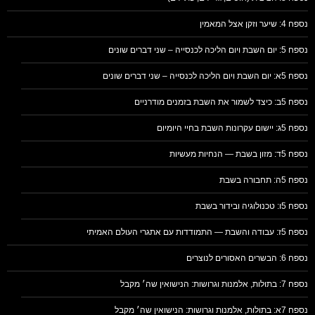
נספח 4: שיער וזקן אצל המאמין
נספח 5: יום השבת ויום הליכה לכנסייה – שני דברים שונים
נספח 5א: יום השבת ויום הליכה לכנסייה – שני דברים שונים
נספח 5ב: כיצד לשמור את השבת בזמנים מודרניים
נספח 5ג: יישום עקרונות השבת בחיי היומיום
נספח 5ד: מזון בשבת — הנחיות מעשיות
נספח 5ה: תחבורה בשבת
נספח 5ו: טכנולוגיה ובידור בשבת
נספח 5ז: עבודה והשבת — התמודדות עם אתגרי העולם האמיתי
נספח 6: הבשרים האסורים לנוצרים
נספח 7: בתולות, אלמנות וגרושות: הנישואין שה׳ מקבל
נספח 7א: בתולות, אלמנות וגרושות: הנישואין שה׳ מקבל