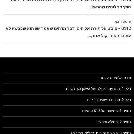
חוקי האלוהים שהתגלו…
פוסט הבא
0112 – פוסט על תורת אלוהים: דבר מדהים שאמר ישו הוא שכבשיו לא
עוקבות אחר קול אחר,…
תורת אלהים: הקדמה
חלק 1: התכנית הגדולה של השטן נגד הגויים
חלק 2: תכנית הישועה הכוזבת
נספח 1: המיתוס של 613 המצוות
נספח 2: המילה והנוצרי
נספח 3: הציצית (חוטים, גדילים, פתילים)