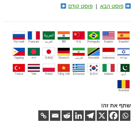
פוסט הבא
|
פוסט קודם
Español
English
Português
中文
हिंदी
العربية
Français
Русский
עברית
Indonesia
Kiswahili
فارسی
Deutsch
日本語
বাংলা
Tagalog
اُردو
Italiano
한국어
Ελληνικά
Tiếng Việt
Polski
ไทย
Türkçe
Română
שתף את זה!