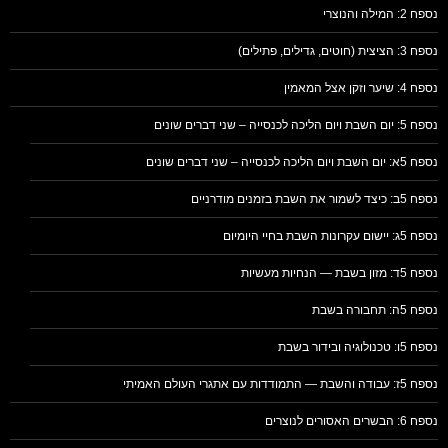
נספח 2: המילה והנוצרי
נספח 3: הציצית (חוטים, גדילים, פתילים)
נספח 4: שיער וזקן אצל המאמין
נספח 5: יום השבת ויום הליכה לכנסייה – שני דברים שונים
נספח 5א: יום השבת ויום הליכה לכנסייה – שני דברים שונים
נספח 5ב: כיצד לשמור את השבת בזמנים מודרניים
נספח 5ג: יישום עקרונות השבת בחיי היומיום
נספח 5ד: מזון בשבת — הנחיות מעשיות
נספח 5ה: תחבורה בשבת
נספח 5ו: טכנולוגיה ובידור בשבת
נספח 5ז: עבודה והשבת — התמודדות עם אתגרי העולם האמיתי
נספח 6: הבשרים האסורים לנוצרים